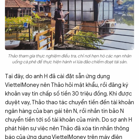
Thảo tham gia thực nghiệm điều tra, chỉ nơi hẹn hò các nạn nhân
uống cà phê để thực hiện hành vi lừa đảo chiếm đoạt tài sản.
Tại đây, do anh H đã cài đặt sẵn ứng dụng
ViettelMoney nên Thảo hỏi mật khẩu, rồi đăng ký
khoản vay tín chấp số tiền 30 triệu đồng. Khi được
duyệt vay, Thảo thao tác chuyển tiền đến tài khoản
ngân hàng của bạn gái tên N, rồi nhắn tin bảo N
chuyển tiền tới số tài khoản của mình. Do sợ anh H
phát hiện sự việc nên Thảo đã xóa tin nhắn thông
báo của ứng dụng ViettelMoney trên máy điện