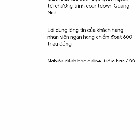
tới chương trình countdown Quảng
Ninh
Lợi dụng lòng tin của khách hàng,
nhân viên ngân hàng chiếm đoạt 600
triệu đồng
Chia sẻ:
0
Nghiện đánh bạc online, trộm hơn 600
triệu đồng của chủ
2 đối tượng thu lời bất chính bằng
hình thức cho học sinh vay lãi nặng
Bóc gỡ 4 ổ nhóm cho vay lãi nặng thu
lời bất chính gần 40 tỷ đồng