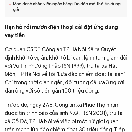
Mạo danh nhân viên ngân hàng lừa đảo mở thẻ tín dụng
QUỐC TẾ
giả
VĂN HÓA - THỂ THAO
Hẹn hò rồi mượn điện thoại cài đặt ứng dụng
vay tiền
BẠN ĐỌC & CAND
Cơ quan CSĐT Công an TP Hà Nội đã ra Quyết
định khởi tố vụ án, khởi tố bị can, lệnh tạm giam đối
ĐA PHƯƠNG TIỆN
với Vũ Thị Phương Thảo (SN 1999), trú tại xã Hát
eMagazine
Podcast
Môn, TP Hà Nội về tội "Lừa đảo chiếm đoạt tài sản".
Chỉ trong thời gian ngắn, đối tượng đã lừa 3 người
Video
Ảnh
đàn ông với số tiền gần 100 triệu đồng.
Infographic
Trước đó, ngày 27/8, Công an xã Phúc Thọ nhận
Chuyên trang
An ninh thế giới
Văn nghệ Công an
Chuyên đề
được tin trình báo của anh N.Q.P (SN 2001), trú tại
xã Cổ Đô, TP Hà Nội về việc bị một nữ giới quen
trên mạng lừa đảo chiếm đoạt 30 triệu đồng. Tiếp