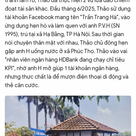
tranh làm rõ, Thảo đã thực hiện 2 vụ lừa đảo chiếm
đoạt tài sản khác. Đầu tháng 6/2025, Thảo sử dụng
tài khoản Facebook mang tên "Trần Trang Hà", vào
ứng dụng hẹn hò và làm quen với anh P.V.H (SN
1995), trú tại xã Hạ Bằng, TP Hà Nội. Sau thời gian
nói chuyện thân mật với nhau, Thảo chủ động hẹn
gặp anh H uống nước ở xã Phúc Thọ. Thảo vào vai
"nhân viên ngân hàng HDBank đang chạy chỉ tiêu
KPI", nhờ anh H mở giúp 1 tài khoản ngân hàng,
nhưng thực chất là để mượn điện thoại di động và
thẻ căn cước.