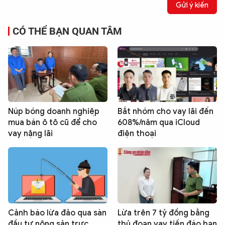
Gửi ý kiến
CÓ THỂ BẠN QUAN TÂM
Núp bóng doanh nghiệp
Bắt nhóm cho vay lãi đến
mua bán ô tô cũ để cho
608%/năm qua iCloud
vay nặng lãi
điện thoại
Cảnh báo lừa đảo qua sàn
Lừa trên 7 tỷ đồng bằng
đầu tư nông sản trực
thủ đoạn vay tiền đáo hạn