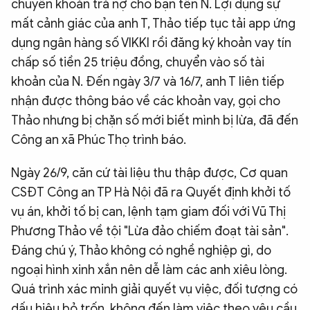
chuyển khoản trả nợ cho bạn tên N. Lợi dụng sự
mất cảnh giác của anh T, Thảo tiếp tục tải app ứng
dụng ngân hàng số VIKKI rồi đăng ký khoản vay tín
chấp số tiền 25 triệu đồng, chuyển vào số tài
khoản của N. Đến ngày 3/7 và 16/7, anh T liên tiếp
nhận được thông báo về các khoản vay, gọi cho
Thảo nhưng bị chặn số mới biết mình bị lừa, đã đến
Công an xã Phúc Thọ trình báo.
Ngày 26/9, căn cứ tài liệu thu thập được, Cơ quan
CSĐT Công an TP Hà Nội đã ra Quyết định khởi tố
vụ án, khởi tố bị can, lệnh tạm giam đối với Vũ Thị
Phương Thảo về tội "Lừa đảo chiếm đoạt tài sản".
Đáng chú ý, Thảo không có nghề nghiệp gì, do
ngoại hình xinh xắn nên dễ làm các anh xiêu lòng.
Quá trình xác minh giải quyết vụ việc, đối tượng có
dấu hiệu bỏ trốn, không đến làm việc theo yêu cầu