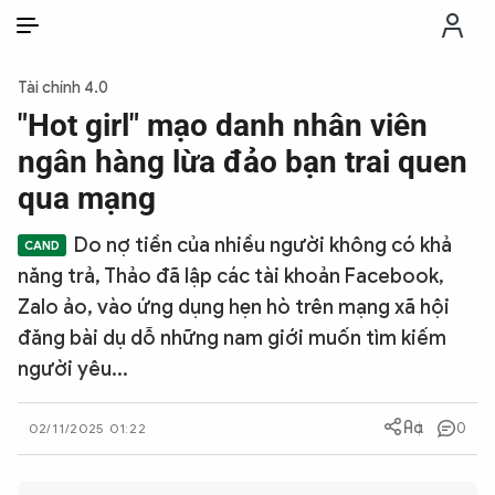
VI
VI
EN
Tài chính 4.0
THỜI SỰ
"Hot girl" mạo danh nhân viên
ngân hàng lừa đảo bạn trai quen
CHỐNG DIỄN BIẾN HÒA BÌNH
qua mạng
Do nợ tiền của nhiều người không có khả
CÔNG AN TRONG LÒNG DÂN
năng trả, Thảo đã lập các tài khoản Facebook,
Zalo ảo, vào ứng dụng hẹn hò trên mạng xã hội
XÃ HỘI
đăng bài dụ dỗ những nam giới muốn tìm kiếm
người yêu...
PHÁP LUẬT
0
02/11/2025 01:22
CÔNG NGHỆ