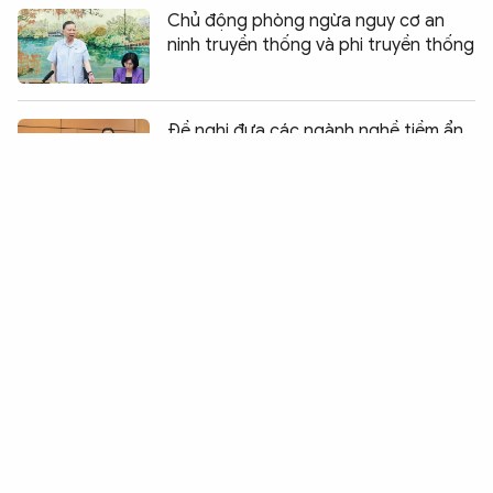
Chủ động phòng ngừa nguy cơ an
ninh truyền thống và phi truyền thống
Chia sẻ:
0
Đề nghị đưa các ngành nghề tiềm ẩn
rủi ro vào danh mục kinh doanh có
điều kiện
Xây dựng hệ sinh thái số quốc gia về
phổ biến, giáo dục pháp luật
Hoàn thiện cơ sở pháp lý về phòng,
chống phổ biến vũ khí hủy diệt hàng
loạt
Thủ tướng Lê Minh Hưng dự phiên
toàn thể Hội nghị Ngoại giao lần thứ