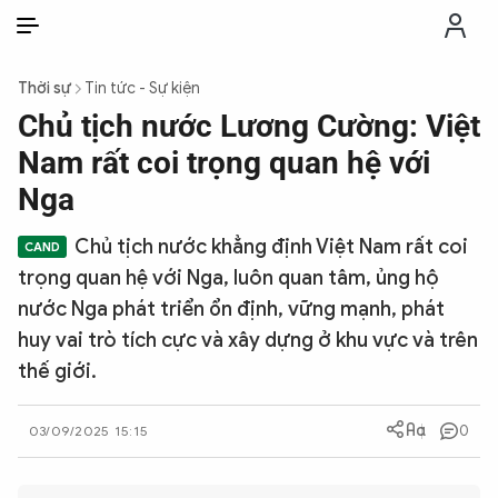
VI
VI
EN
Thời sự
Tin tức - Sự kiện
THỜI SỰ
Chủ tịch nước Lương Cường: Việt
Nam rất coi trọng quan hệ với
CHỐNG DIỄN BIẾN HÒA BÌNH
Nga
Chủ tịch nước khẳng định Việt Nam rất coi
CÔNG AN TRONG LÒNG DÂN
trọng quan hệ với Nga, luôn quan tâm, ủng hộ
nước Nga phát triển ổn định, vững mạnh, phát
XÃ HỘI
huy vai trò tích cực và xây dựng ở khu vực và trên
thế giới.
PHÁP LUẬT
0
03/09/2025 15:15
CÔNG NGHỆ