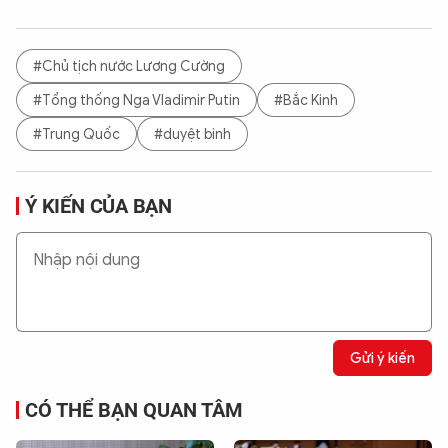
#Chủ tịch nước Lương Cường
#Tổng thống Nga Vladimir Putin
#Bắc Kinh
#Trung Quốc
#duyệt binh
Ý KIẾN CỦA BẠN
Gửi ý kiến
CÓ THỂ BẠN QUAN TÂM