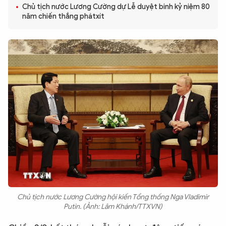
Chủ tịch nước Lương Cường dự Lễ duyệt binh kỷ niệm 80
QUỐC TẾ
năm chiến thắng phátxít
VĂN HÓA - THỂ THAO
BẠN ĐỌC & CAND
ĐA PHƯƠNG TIỆN
eMagazine
Podcast
Video
Ảnh
Infographic
Chuyên trang
An ninh thế giới
Văn nghệ Công an
Chuyên đề
Chủ tịch nước Lương Cường hội kiến Tổng thống Nga Vladimir
Putin. (Ảnh: Lâm Khánh/TTXVN)