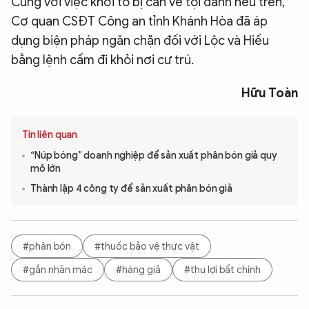
Cùng với việc khởi tố bị can về tội danh nêu trên,
Cơ quan CSĐT Công an tỉnh Khánh Hòa đã áp
dụng biện pháp ngăn chặn đối với Lộc và Hiếu
bằng lệnh cấm đi khỏi nơi cư trú.
Hữu Toàn
Tin liên quan
“Núp bóng” doanh nghiệp để sản xuất phân bón giả quy
mô lớn
Thành lập 4 công ty để sản xuất phân bón giả
#phân bón
#thuốc bảo vệ thực vật
#gắn nhãn mác
#hàng giả
#thu lợi bất chính