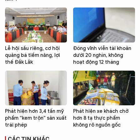
Lễ hội sầu riêng, cơ hội
Đóng vĩnh viễn tài khoản
quảng bá tiềm năng, lợi
dưới 20 nghìn, không
thế Đắk Lắk
hoạt động 12 tháng
Phát hiện hơn 3,4 tấn mỹ
Phát hiện xe khách chở
phẩm “kem trộn” sản xuất
hơn 8 tạ thực phẩm
trái phép
không rõ nguồn gốc
CÁC TIN KHÁC