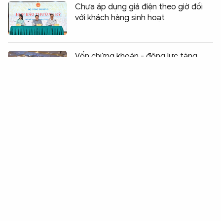
Chưa áp dụng giá điện theo giờ đối
với khách hàng sinh hoạt
Chia sẻ:
0
Vốn chứng khoán - động lực tăng
trưởng kinh tế
Buôn lậu, hàng giả diễn biến phức tạp
trên nhiều tuyến
Trở thành nhà tiêu dùng thông thái
để ngăn chặn thực phẩm bẩn
Quyết liệt ngăn chặn khai thác thủy
sản tận diệt, săn bắt chim hoang dã