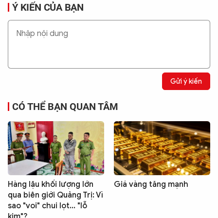
Ý KIẾN CỦA BẠN
Gửi ý kiến
CÓ THỂ BẠN QUAN TÂM
Hàng lậu khối lượng lớn
Giá vàng tăng mạnh
qua biên giới Quảng Trị: Vì
sao "voi" chui lọt... "lỗ
kim"?