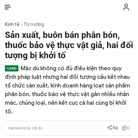
VI
VI
EN
Kinh tế
Thị trường
THỜI SỰ
Sản xuất, buôn bán phân bón,
thuốc bảo vệ thực vật giả, hai đối
CHỐNG DIỄN BIẾN HÒA BÌNH
tượng bị khởi tố
Mặc dù không có đủ điều kiện theo quy
CÔNG AN TRONG LÒNG DÂN
định pháp luật nhưng hai đối tượng cấu kết nhau
tổ chức sản xuất, kinh doanh hàng loạt sản phẩm
XÃ HỘI
phân bón, thuốc bảo vệ thực vật gắn nhiều nhãn
mác, chủng loại, nên kết cục cả hai cùng bị khởi
PHÁP LUẬT
tố.
CÔNG NGHỆ
0
08/06/2026 08:32