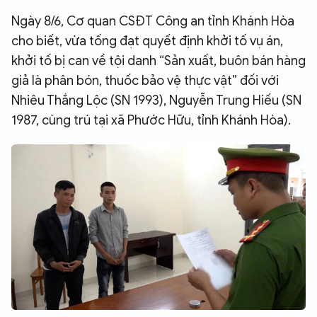
QUỐC TẾ
Ngày 8/6, Cơ quan CSĐT Công an tỉnh Khánh Hòa
cho biết, vừa tống đạt quyết định khởi tố vụ án,
khởi tố bị can về tội danh “Sản xuất, buôn bán hàng
VĂN HÓA - THỂ THAO
giả là phân bón, thuốc bảo vệ thực vật” đối với
Nhiêu Thắng Lộc (SN 1993), Nguyễn Trung Hiếu (SN
BẠN ĐỌC & CAND
1987, cùng trú tại xã Phước Hữu, tỉnh Khánh Hòa).
ĐA PHƯƠNG TIỆN
eMagazine
Podcast
Video
Ảnh
Infographic
Chuyên trang
An ninh thế giới
Văn nghệ Công an
Chuyên đề