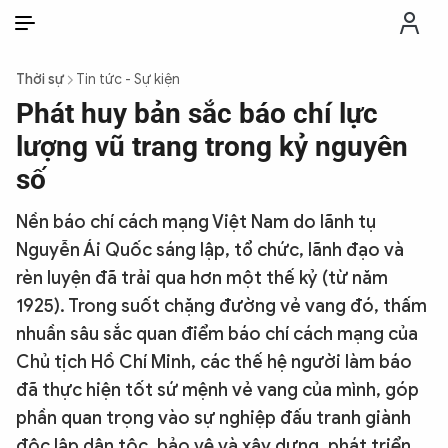
VI
VI
EN
Thời sự
Tin tức - Sự kiện
THỜI SỰ
Phát huy bản sắc báo chí lực
lượng vũ trang trong kỷ nguyên
CHỐNG DIỄN BIẾN HÒA BÌNH
số
Nền báo chí cách mạng Việt Nam do lãnh tụ
CÔNG AN TRONG LÒNG DÂN
Nguyễn Ái Quốc sáng lập, tổ chức, lãnh đạo và
rèn luyện đã trải qua hơn một thế kỷ (từ năm
XÃ HỘI
1925). Trong suốt chặng đường vẻ vang đó, thấm
nhuần sâu sắc quan điểm báo chí cách mạng của
PHÁP LUẬT
Chủ tịch Hồ Chí Minh, các thế hệ người làm báo
đã thực hiện tốt sứ mệnh vẻ vang của mình, góp
CÔNG NGHỆ
phần quan trọng vào sự nghiệp đấu tranh giành
độc lập dân tộc, bảo vệ và xây dựng, phát triển