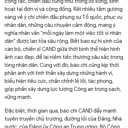
công tác, chiến đấu cũng như trong lối sống, sinh
hoạt tại đơn vị và cộng đồng. Rất nhiều tấm gương
sáng về ý chí chiến đấu phụng sự Tổ quốc, phục vụ
nhân dân, những câu chuyện cảm động, mang ý
nghĩa nhân văn “mỗi ngày làm một việc tốt vì nhân
dân” được lan tỏa sâu rộng. Biết bao sự hi sinh của
cán bộ, chiến sĩ CAND giữa thời bình thể hiện hình
ảnh cao đẹp, để lại niềm tiếc thương sâu sắc trong
lòng nhân dân. Cùng với đó, báo chí cũng kịp thời
phản ánh với tinh thần xây dựng những hành vi,
biểu hiện tiêu cực, chấn chỉnh lề lối, tác phong,
góp phần xây dựng lực lượng Công an trong sạch,
vững mạnh.
Đặc biệt, thời gian qua, báo chí CAND đẩy mạnh
tuyên truyền chủ trương, đường lối của Đảng, Nhà
nước, của Đảng ủy Công an Trung ương, Bộ Công