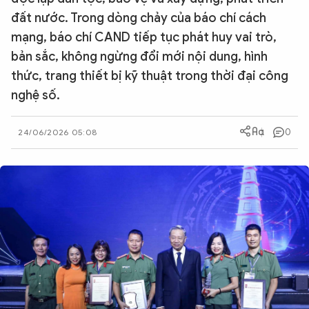
đất nước. Trong dòng chảy của báo chí cách
QUỐC TẾ
mạng, báo chí CAND tiếp tục phát huy vai trò,
bản sắc, không ngừng đổi mới nội dung, hình
VĂN HÓA - THỂ THAO
thức, trang thiết bị kỹ thuật trong thời đại công
nghệ số.
BẠN ĐỌC & CAND
0
24/06/2026 05:08
ĐA PHƯƠNG TIỆN
eMagazine
Podcast
Video
Ảnh
Infographic
Chuyên trang
An ninh thế giới
Văn nghệ Công an
Chuyên đề