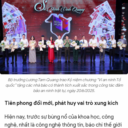
Bộ trưởng Lương Tam Quang trao Kỷ niệm chương “Vì an ninh Tổ
quốc” tặng các nhà báo có thành tích xuất sắc trong công tác đảm
bảo an ninh trật tự, ngày 20/6/2025.
Tiên phong đổi mới, phát huy vai trò xung kích
Hiện nay, trước sự bùng nổ của khoa học, công
nghệ, nhất là công nghệ thông tin, báo chí thế giới