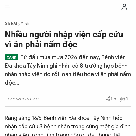
VI
VI
EN
Xã hội
Y tế
THỜI SỰ
Nhiều người nhập viện cấp cứu
vì ăn phải nấm độc
CHỐNG DIỄN BIẾN HÒA BÌNH
Từ đầu mùa mưa 2026 đến nay, Bệnh viện
Đa khoa Tây Ninh ghi nhận có 8 trường hợp bệnh
CÔNG AN TRONG LÒNG DÂN
nhân nhập viện do rối loạn tiêu hóa vì ăn phải nấm
độc…
XÃ HỘI
0
17/06/2026 07:12
PHÁP LUẬT
Rạng sáng 16/6, Bệnh viện Đa khoa Tây Ninh tiếp
CÔNG NGHỆ
nhận cấp cứu 3 bệnh nhân trong cùng một gia đình
nhập viện trong tình trạng nôn ói, đau bụng, tiêu