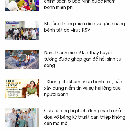
chính sách ở Bắc Ninh được khám
bệnh miễn phí
Khoảng trống miễn dịch và gánh nặng
bệnh tật do virus RSV
Nam thanh niên 9 lần thay huyết
tương được ghép gan để hồi sinh sự
sống
Không chỉ khám chữa bệnh tốt, cần
xây dựng niềm tin và sự hài lòng của
người bệnh
Cứu cụ ông bị phình động mạch chủ
dọa vỡ bằng kỹ thuật can thiệp không
cần mổ mở