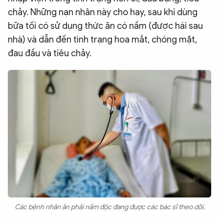
chảy. Những nạn nhân này cho hay, sau khi dùng
QUỐC TẾ
bữa tối có sử dụng thức ăn có nấm (được hái sau
nhà) và dẫn đến tình trạng hoa mắt, chóng mặt,
VĂN HÓA - THỂ THAO
đau đầu và tiêu chảy.
BẠN ĐỌC & CAND
ĐA PHƯƠNG TIỆN
eMagazine
Podcast
Video
Ảnh
Infographic
Chuyên trang
An ninh thế giới
Văn nghệ Công an
Chuyên đề
Các bệnh nhân ăn phải nấm độc đang được các bác sĩ theo dõi.