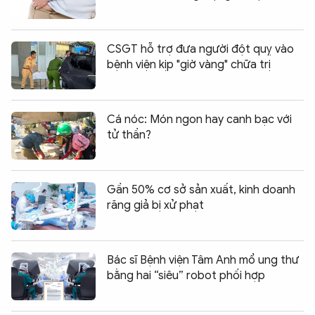
CSGT hỗ trợ đưa người đột quỵ vào
bệnh viện kịp "giờ vàng" chữa trị
Cá nóc: Món ngon hay canh bạc với
tử thần?
Gần 50% cơ sở sản xuất, kinh doanh
răng giả bị xử phạt
Bác sĩ Bệnh viện Tâm Anh mổ ung thư
bằng hai “siêu” robot phối hợp