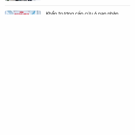
Chia sẻ:
0
Khẩn trương cấp cứu 6 nạn nhân
bỏng nặng trong vụ cháy quán ăn
IgHM – Bước tiến khoa học của
vitadairy về dinh dưỡng miễn dịch
Ghép tim xuyên Việt thành công:
Hành trình 65 phút hồi sinh chàng trai
29 tuổi
An Giang: Nỗ lực cứu nạn vụ lật ca nô
chở khách Ấn Độ
Tăng cường bác sĩ và thiết bị tới Phú