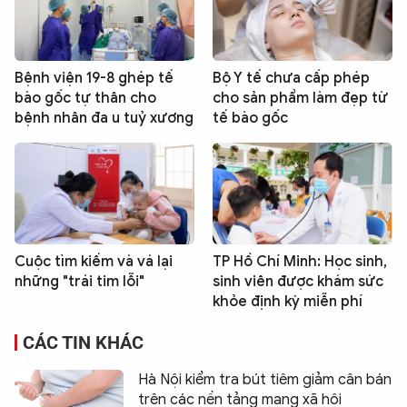
Bệnh viện 19-8 ghép tế
Bộ Y tế chưa cấp phép
bào gốc tự thân cho
cho sản phẩm làm đẹp từ
bệnh nhân đa u tuỷ xương
tế bào gốc
Cuộc tìm kiếm và vá lại
TP Hồ Chí Minh: Học sinh,
những "trái tim lỗi"
sinh viên được khám sức
khỏe định kỳ miễn phí
CÁC TIN KHÁC
Hà Nội kiểm tra bút tiêm giảm cân bán
trên các nền tảng mạng xã hội