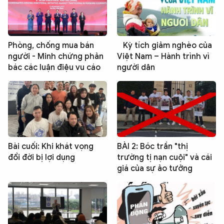
Phòng, chống mua bán
Kỳ tích giảm nghèo của
người - Minh chứng phản
Việt Nam – Hành trình vì
bác các luận điệu vu cáo
người dân
Bài cuối: Khi khát vọng
BÀI 2: Bóc trần "thị
đổi đời bị lợi dụng
trường tị nạn cuội" và cái
giá của sự ảo tưởng