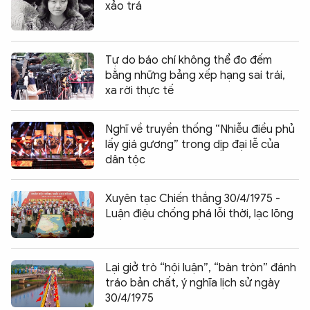
xảo trá
Tự do báo chí không thể đo đếm
bằng những bảng xếp hạng sai trái,
xa rời thực tế
Nghĩ về truyền thống “Nhiễu điều phủ
lấy giá gương” trong dịp đại lễ của
dân tộc
Xuyên tạc Chiến thắng 30/4/1975 -
Luận điệu chống phá lỗi thời, lạc lõng
Lại giở trò “hội luận”, “bàn tròn” đánh
tráo bản chất, ý nghĩa lịch sử ngày
30/4/1975