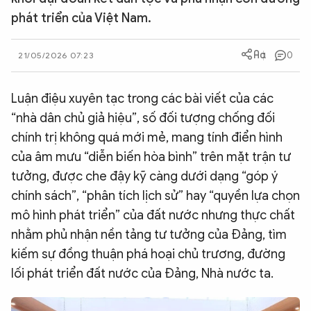
phát triển của Việt Nam.
QUỐC TẾ
0
21/05/2026 07:23
VĂN HÓA - THỂ THAO
Luận điệu xuyên tạc trong các bài viết của các
BẠN ĐỌC & CAND
“nhà dân chủ giả hiệu”, số đối tượng chống đối
chính trị không quá mới mẻ, mang tính điển hình
ĐA PHƯƠNG TIỆN
của âm mưu “diễn biến hòa bình” trên mặt trận tư
eMagazine
Podcast
tưởng, được che đậy kỹ càng dưới dạng “góp ý
chính sách”, “phân tích lịch sử” hay “quyền lựa chọn
Video
Ảnh
mô hình phát triển” của đất nước nhưng thực chất
Infographic
nhằm phủ nhận nền tảng tư tưởng của Đảng, tìm
Chuyên trang
An ninh thế giới
Văn nghệ Công an
kiếm sự đồng thuận phá hoại chủ trương, đường
Chuyên đề
lối phát triển đất nước của Đảng, Nhà nước ta.