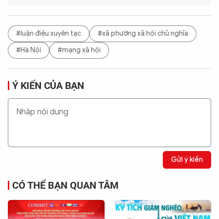
#luận điệu xuyên tạc
#xã phường xã hội chủ nghĩa
#Hà Nội
#mạng xã hội
Ý KIẾN CỦA BẠN
Gửi ý kiến
CÓ THỂ BẠN QUAN TÂM