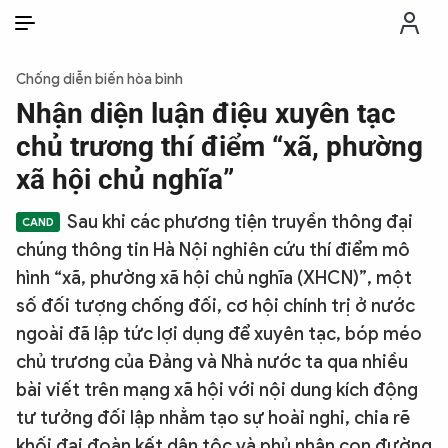
VI
VI
EN
Chống diễn biến hòa bình
THỜI SỰ
Nhận diện luận điệu xuyên tạc
chủ trương thí điểm “xã, phường
CHỐNG DIỄN BIẾN HÒA BÌNH
xã hội chủ nghĩa”
Sau khi các phương tiện truyền thông đại
CÔNG AN TRONG LÒNG DÂN
chúng thông tin Hà Nội nghiên cứu thí điểm mô
hình “xã, phường xã hội chủ nghĩa (XHCN)”, một
XÃ HỘI
số đối tượng chống đối, cơ hội chính trị ở nước
ngoài đã lập tức lợi dụng để xuyên tạc, bóp méo
PHÁP LUẬT
chủ trương của Đảng và Nhà nước ta qua nhiều
bài viết trên mạng xã hội với nội dung kích động
CÔNG NGHỆ
tư tưởng đối lập nhằm tạo sự hoài nghi, chia rẽ
khối đại đoàn kết dân tộc và phủ nhận con đường