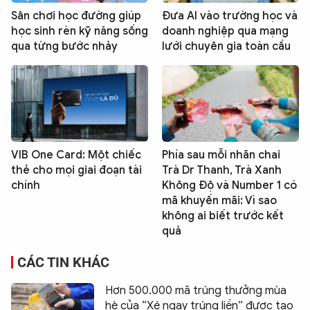
Sân chơi học đường giúp
Đưa AI vào trường học và
học sinh rèn kỹ năng sống
doanh nghiệp qua mạng
qua từng bước nhảy
lưới chuyên gia toàn cầu
VIB One Card: Một chiếc
Phía sau mỗi nhãn chai
thẻ cho mọi giai đoạn tài
Trà Dr Thanh, Trà Xanh
chính
Không Độ và Number 1 có
mã khuyến mãi: Vì sao
không ai biết trước kết
quả
CÁC TIN KHÁC
Hơn 500.000 mã trúng thưởng mùa
hè của “Xé ngay trúng liền” được tạo