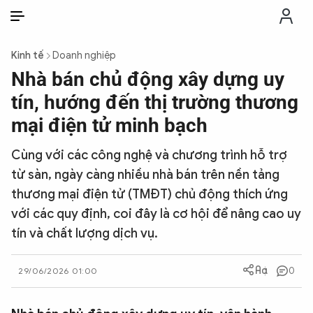
VI
VI
EN
Kinh tế
Doanh nghiệp
THỜI SỰ
Nhà bán chủ động xây dựng uy
tín, hướng đến thị trường thương
CHỐNG DIỄN BIẾN HÒA BÌNH
mại điện tử minh bạch
Cùng với các công nghệ và chương trình hỗ trợ
CÔNG AN TRONG LÒNG DÂN
từ sàn, ngày càng nhiều nhà bán trên nền tảng
thương mại điện tử (TMĐT) chủ động thích ứng
XÃ HỘI
với các quy định, coi đây là cơ hội để nâng cao uy
tín và chất lượng dịch vụ.
PHÁP LUẬT
0
29/06/2026 01:00
CÔNG NGHỆ