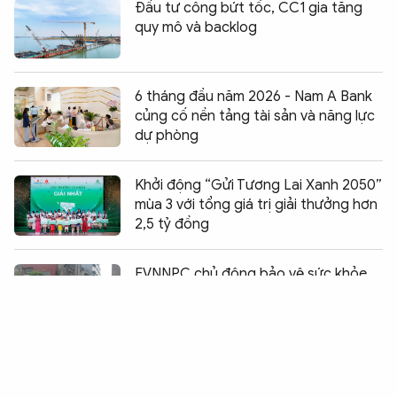
Đầu tư công bứt tốc, CC1 gia tăng
quy mô và backlog
6 tháng đầu năm 2026 - Nam A Bank
củng cố nền tảng tài sản và năng lực
dự phòng
Khởi động “Gửi Tương Lai Xanh 2050”
mùa 3 với tổng giá trị giải thưởng hơn
2,5 tỷ đồng
Chia sẻ:
0
EVNNPC chủ động bảo vệ sức khỏe
người lao động trong mùa mưa bão
MobiFone đồng hành kiến tạo hạ
tầng văn hóa số Quốc gia