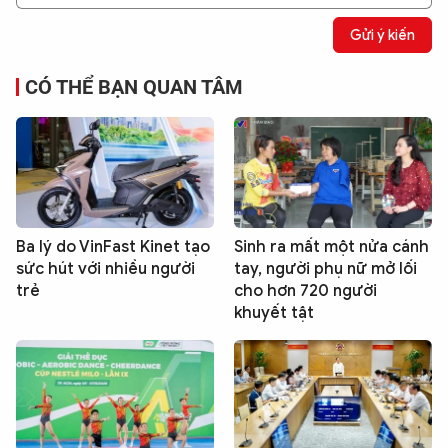
Gửi ý kiến
CÓ THỂ BẠN QUAN TÂM
Ba lý do VinFast Kinet tạo
Sinh ra mất một nửa cánh
sức hút với nhiều người
tay, người phụ nữ mở lối
trẻ
cho hơn 720 người
khuyết tật