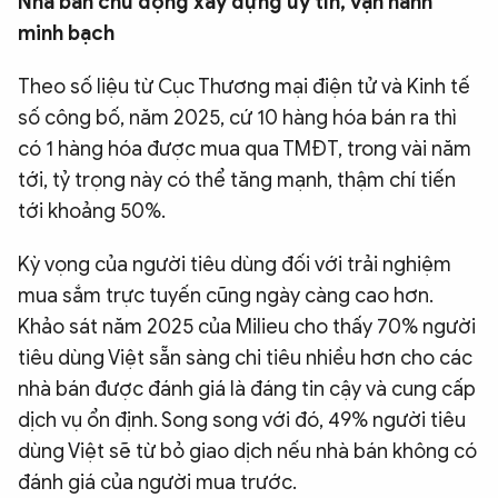
Nhà bán chủ động xây dựng uy tín, vận hành
QUỐC TẾ
minh bạch
Theo số liệu từ Cục Thương mại điện tử và Kinh tế
VĂN HÓA - THỂ THAO
số công bố, năm 2025, cứ 10 hàng hóa bán ra thì
có 1 hàng hóa được mua qua TMĐT, trong vài năm
BẠN ĐỌC & CAND
tới, tỷ trọng này có thể tăng mạnh, thậm chí tiến
tới khoảng 50%.
ĐA PHƯƠNG TIỆN
Kỳ vọng của người tiêu dùng đối với trải nghiệm
eMagazine
Podcast
mua sắm trực tuyến cũng ngày càng cao hơn.
Video
Ảnh
Khảo sát năm 2025 của Milieu cho thấy 70% người
tiêu dùng Việt sẵn sàng chi tiêu nhiều hơn cho các
Infographic
nhà bán được đánh giá là đáng tin cậy và cung cấp
Chuyên trang
An ninh thế giới
Văn nghệ Công an
dịch vụ ổn định. Song song với đó, 49% người tiêu
Chuyên đề
dùng Việt sẽ từ bỏ giao dịch nếu nhà bán không có
đánh giá của người mua trước.