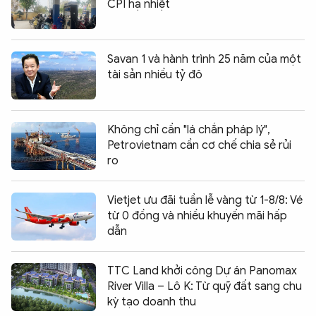
CPI hạ nhiệt
Savan 1 và hành trình 25 năm của một
tài sản nhiều tỷ đô
Không chỉ cần "lá chắn pháp lý",
Petrovietnam cần cơ chế chia sẻ rủi
ro
Vietjet ưu đãi tuần lễ vàng từ 1-8/8: Vé
từ 0 đồng và nhiều khuyến mãi hấp
dẫn
TTC Land khởi công Dự án Panomax
River Villa – Lô K: Từ quỹ đất sang chu
kỳ tạo doanh thu