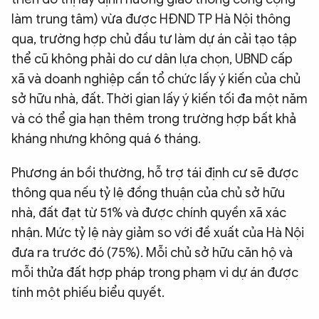
QUỐC TẾ
làm trung tâm) vừa được HĐND TP Hà Nội thông
qua, trường hợp chủ đầu tư làm dự án cải tạo tập
thể cũ không phải do cư dân lựa chọn, UBND cấp
VĂN HÓA - THỂ THAO
xã và doanh nghiệp cần tổ chức lấy ý kiến của chủ
sở hữu nhà, đất. Thời gian lấy ý kiến tối đa một năm
BẠN ĐỌC & CAND
và có thể gia hạn thêm trong trường hợp bất khả
kháng nhưng không quá 6 tháng.
ĐA PHƯƠNG TIỆN
Phương án bồi thường, hỗ trợ tái định cư sẽ được
eMagazine
Podcast
thông qua nếu tỷ lệ đồng thuận của chủ sở hữu
Video
Ảnh
nhà, đất đạt từ 51% và được chính quyền xã xác
Infographic
nhận. Mức tỷ lệ này giảm so với đề xuất của Hà Nội
đưa ra trước đó (75%). Mỗi chủ sở hữu căn hộ và
Chuyên trang
An ninh thế giới
Văn nghệ Công an
Chuyên đề
mỗi thửa đất hợp pháp trong phạm vi dự án được
tính một phiếu biểu quyết.