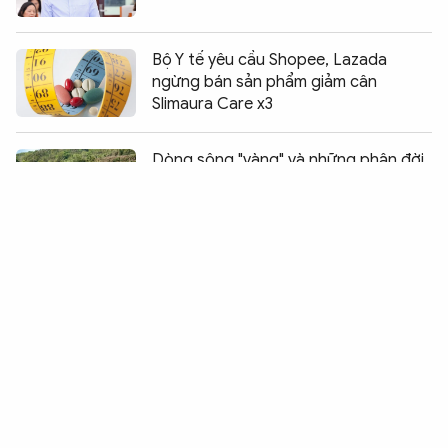
Bộ Y tế yêu cầu Shopee, Lazada
ngừng bán sản phẩm giảm cân
Slimaura Care x3
Chia sẻ:
0
Dòng sông "vàng" và những phận đời
lam lũ
TP Hồ Chí Minh kiến tạo hệ sinh thái
logistics và thương mại điện tử hiện
đại
Có sự móc nối giữa phụ huynh và giáo
viên tại điểm thi Trường THPT chuyên
Tuyên Quang