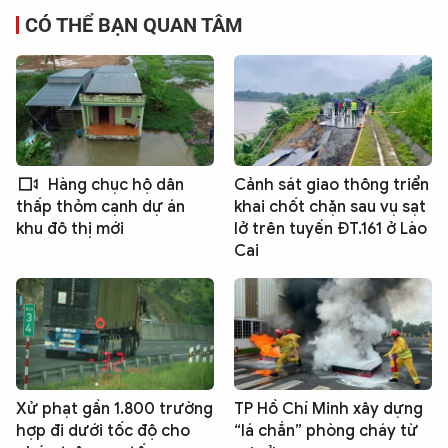
CÓ THỂ BẠN QUAN TÂM
Hàng chục hộ dân
Cảnh sát giao thông triển
khai chốt chặn sau vụ sạt
thấp thỏm cạnh dự án
lở trên tuyến ĐT.161 ở Lào
khu đô thị mới
Cai
Xử phạt gần 1.800 trường
TP Hồ Chí Minh xây dựng
hợp đi dưới tốc độ cho
“lá chắn” phòng cháy từ