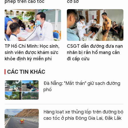
phép trên cao tốc
cơ sở
TP Hồ Chí Minh: Học sinh,
CSGT dẫn đường đưa nạn
sinh viên được khám sức
nhân bị rắn hổ mang cắn
khỏe định kỳ miễn phí
đi cấp cứu
CÁC TIN KHÁC
Đà Nẵng: "Mắt thần" giữ sạch đường
phố
Hàng loạt xe thủng lốp trên đường bộ
cao tốc ở phía Đông Gia Lai, Đắk Lắk