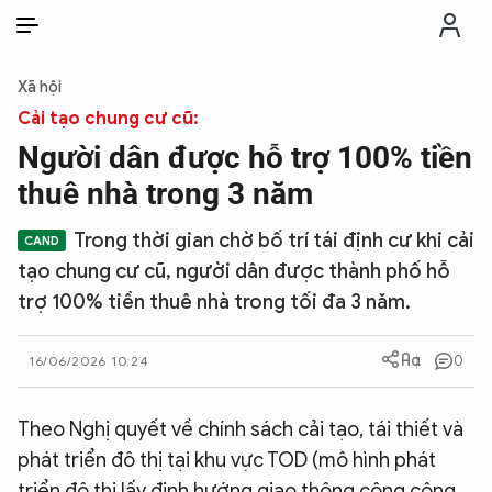
VI
VI
EN
Xã hội
THỜI SỰ
Cải tạo chung cư cũ:
Người dân được hỗ trợ 100% tiền
CHỐNG DIỄN BIẾN HÒA BÌNH
thuê nhà trong 3 năm
Trong thời gian chờ bố trí tái định cư khi cải
CÔNG AN TRONG LÒNG DÂN
tạo chung cư cũ, người dân được thành phố hỗ
trợ 100% tiền thuê nhà trong tối đa 3 năm.
XÃ HỘI
0
16/06/2026 10:24
PHÁP LUẬT
Theo Nghị quyết về chính sách cải tạo, tái thiết và
CÔNG NGHỆ
phát triển đô thị tại khu vực TOD (mô hình phát
triển đô thị lấy định hướng giao thông công cộng