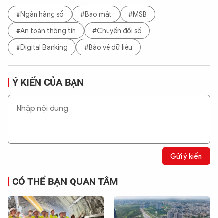
#Ngân hàng số
#Bảo mật
#MSB
#An toàn thông tin
#Chuyển đổi số
#Digital Banking
#Bảo vệ dữ liệu
Ý KIẾN CỦA BẠN
Gửi ý kiến
CÓ THỂ BẠN QUAN TÂM