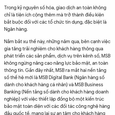
QUỐC TẾ
Trong kỷ nguyên số hóa, giao dịch an toàn không
chỉ là tiện ích cộng thêm mà trở thành điều kiện
bắt buộc đối với các tổ chức tín dụng, đặc biệt là
VĂN HÓA - THỂ THAO
Ngân hàng.
BẠN ĐỌC & CAND
Nắm bắt xu thế này, những năm qua, bên cạnh việc
gia tăng trải nghiệm cho khách hàng thông qua
ĐA PHƯƠNG TIỆN
phát triển các sản phẩm, dịch vụ trên kênh số, MSB
không ngừng nâng cao năng lực bảo mật, an toàn
eMagazine
Podcast
thông tin. Gần đây nhất, MSB ra mắt hai nền tảng
Video
Ảnh
số thế hệ mới là MSB Digital Bank (Ngân hàng số
Infographic
dành cho khách hàng cá nhân) và MSB Business
Banking (Nền tảng số dành cho khách hàng doanh
Chuyên trang
An ninh thế giới
Văn nghệ Công an
Chuyên đề
nghiệp) với việc thiết lập đồng bộ một kiến trúc
bảo mật toàn diện với các đối tác công nghệ hàng
đầu quốc tế, mang lại sự an tâm cho khách hàng