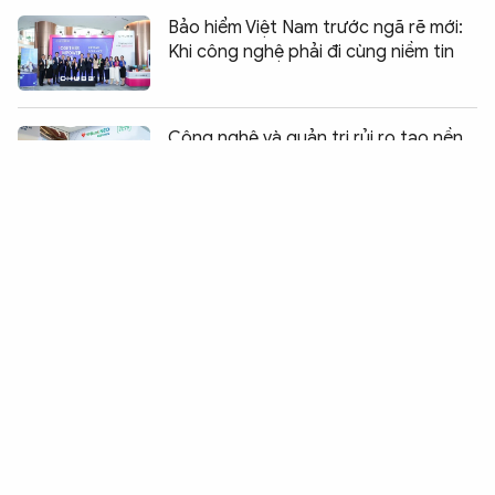
Bảo hiểm Việt Nam trước ngã rẽ mới:
Khi công nghệ phải đi cùng niềm tin
Chia sẻ:
0
Công nghệ và quản trị rủi ro tạo nền
tảng cho tăng trưởng nhanh, an toàn
của VPBank
VEC tạo bước ngoặt cho thị trường
MICE với mô hình “Đồng sở hữu IP”
Bộ Tài chính phản hồi về hóa đơn điện
tử cho taxi
Masterise Homes đồng hành cùng
khách hàng với giải pháp tài chính ưu