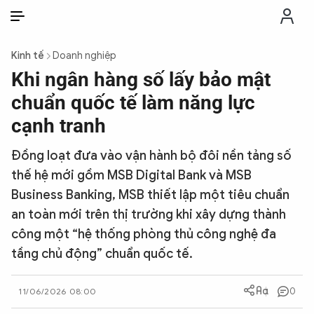
VI
VI
EN
Kinh tế
Doanh nghiệp
THỜI SỰ
Khi ngân hàng số lấy bảo mật
chuẩn quốc tế làm năng lực
CHỐNG DIỄN BIẾN HÒA BÌNH
cạnh tranh
Đồng loạt đưa vào vận hành bộ đôi nền tảng số
CÔNG AN TRONG LÒNG DÂN
thế hệ mới gồm MSB Digital Bank và MSB
Business Banking, MSB thiết lập một tiêu chuẩn
XÃ HỘI
an toàn mới trên thị trường khi xây dựng thành
công một “hệ thống phòng thủ công nghệ đa
PHÁP LUẬT
tầng chủ động” chuẩn quốc tế.
CÔNG NGHỆ
0
11/06/2026 08:00