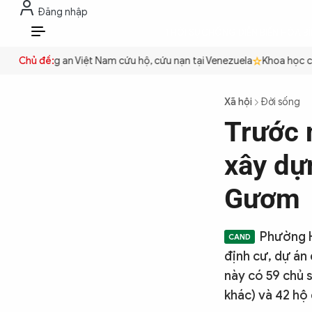
Đăng nhập
THỜI SỰ
CHỐNG DIỄN BIẾN HÒA B
VI
yền
Chủ đề:
Công an Việt Nam cứu hộ, cứu nạn tại Venezuela
Khoa học cơ 
THỜI SỰ
Xã hội
Đời sống
Trước 
CHỐNG DIỄN BIẾN HÒA BÌNH
xây dự
CÔNG AN TRONG LÒNG DÂN
Gươm
XÃ HỘI
Phường H
định cư, dự án
này có 59 chủ 
PHÁP LUẬT
khác) và 42 hộ