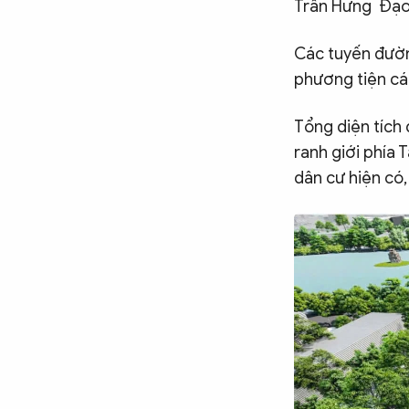
Trần Hưng Đạo)
Chuyên trang
An ninh thế giới
Văn nghệ Công an
Chuyên đề
Các tuyến đườn
phương tiện cá 
Tổng diện tích
ranh giới phía 
dân cư hiện có