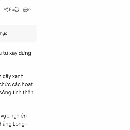
0
Thục
u tư xây dựng
n cây xanh
 chức các hoạt
sống tinh thần
u vực nghiên
Thăng Long -