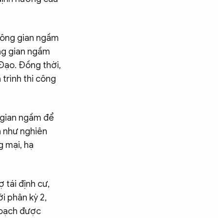
không gian ngầm
ông gian ngầm
Đạo. Đồng thời,
 trình thi công
 gian ngầm để
n như nghiên
g mại, hạ
 tái định cư,
i phân kỳ 2,
hoạch được