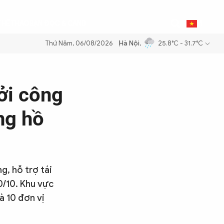
0
THỂ THAO
BẠN ĐỌC & CAND
VI
Thứ Năm, 06/08/2026
Hà Nội
,
25.8°C - 31.7°C
ăng dầu để đảm bảo an ninh năng lượng quốc gia
Thực hiện Nghị quyế
ởi công
ng hồ
g, hỗ trợ tái
0/10. Khu vực
à 10 đơn vị