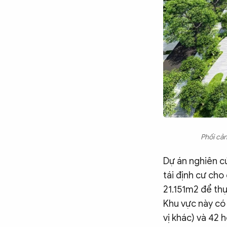
Phối cả
Dự án nghiên cứ
tái định cư cho
21.151m2 để th
Khu vực này có
vị khác) và 42 