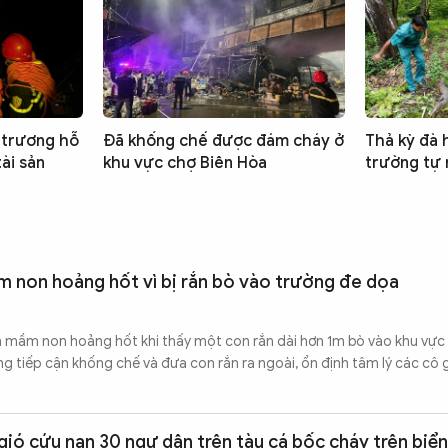
 trương hỗ
Đã khống chế được đám cháy ở
Thả kỳ đà 
tài sản
khu vực chợ Biên Hòa
trường tự 
m non hoảng hốt vì bị rắn bò vào trường đe dọa
h mầm non hoảng hốt khi thấy một con rắn dài hơn 1m bò vào khu vực 
 tiếp cận khống chế và đưa con rắn ra ngoài, ổn định tâm lý các cô 
ó cứu nạn 30 ngư dân trên tàu cá bốc cháy trên biển