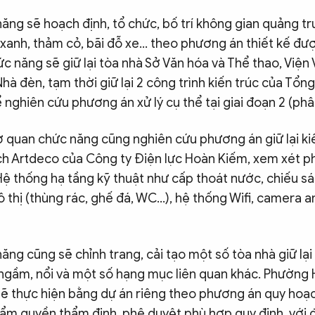
ăng sẽ hoạch định, tổ chức, bố trí không gian quảng 
y xanh, thảm cỏ, bãi đỗ xe… theo phương án thiết kế đư
c năng sẽ giữ lại tòa nhà Sở Văn hóa và Thể thao, Viện
hà đèn, tạm thời giữ lại 2 công trình kiến trúc của Tổn
 nghiên cứu phương án xử lý cụ thể tại giai đoạn 2 (phân
ơ quan chức năng cũng nghiên cứu phương án giữ lại ki
ch Artdeco của Công ty Điện lực Hoàn Kiếm, xem xét 
Hệ thống hạ tầng kỹ thuật như cấp thoát nước, chiếu s
đô thị (thùng rác, ghế đá, WC…), hệ thống Wifi, camera a
ng cũng sẽ chỉnh trang, cải tạo một số tòa nhà giữ lại
 ngầm, nổi và một số hạng mục liên quan khác. Phường
sẽ thực hiện bằng dự án riêng theo phương án quy hoạc
ẩm quyền thẩm định, phê duyệt phù hợp quy định, với 