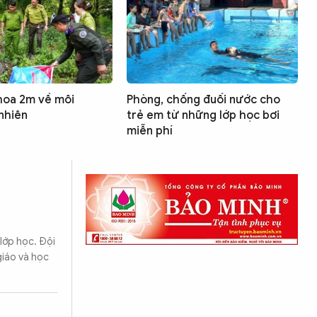
hoa 2m về môi
Phòng, chống đuối nước cho
nhiên
trẻ em từ những lớp học bơi
miễn phí
lớp học. Đội
giáo và học