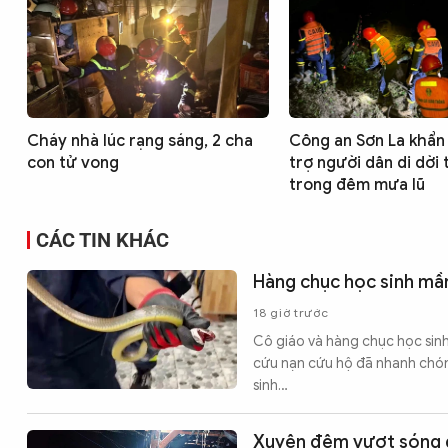
Cháy nhà lúc rạng sáng, 2 cha
Công an Sơn La khẩn
con tử vong
trợ người dân di dời 
trong đêm mưa lũ
CÁC TIN KHÁC
Hàng chục học sinh mầ
18 giờ trước
Cô giáo và hàng chục học sin
cứu nạn cứu hộ đã nhanh chóng
sinh…
Xuyên đêm vượt sóng gi