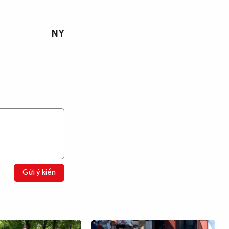
NY
Gửi ý kiến