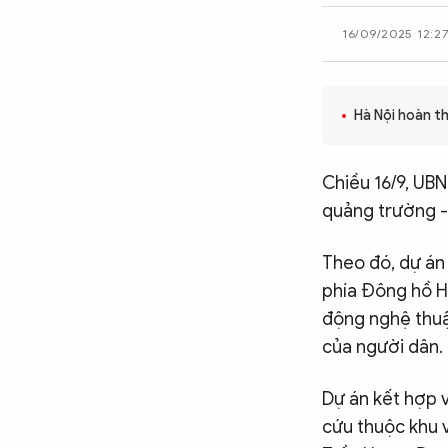
CÔNG NGHỆ
16/09/2025 12:2
QUỐC TẾ
Hà Nội hoàn t
VĂN HÓA - THỂ THAO
Chiều 16/9, UB
quảng trường -
BẠN ĐỌC & CAND
Theo đó, dự án 
phía Đông hồ H
ĐA PHƯƠNG TIỆN
động nghệ thuật
eMagazine
Podcast
của người dân.
Video
Ảnh
Dự án kết hợp v
Infographic
cứu thuộc khu 