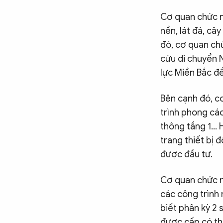
Cơ quan chức n
nền, lát đá, câ
đó, cơ quan chứ
cứu di chuyển N
lực Miền Bắc để
Bên cạnh đó, c
trình phong cá
thông tầng 1… 
trang thiết bị 
được đầu tư.
Cơ quan chức nă
các công trình
biết phân kỳ 2 
được cấp có th