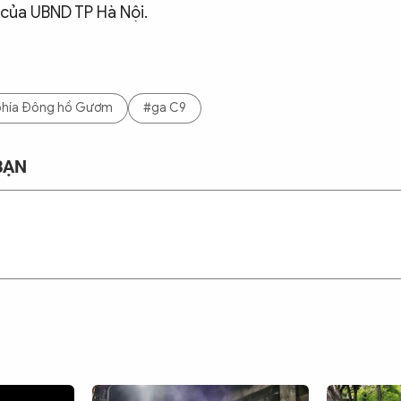
 của UBND TP Hà Nội.
phía Đông hồ Gươm
#ga C9
BẠN