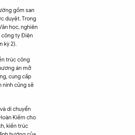
trường gồm san
ợc duyệt. Trong
 Văn học, nghiên
g công ty Điện
 kỳ 2).
ến trúc công
phương án mở
áng, cung cấp
n ninh cũng sẽ
 và di chuyển
 Hoàn Kiếm cho
h, kiến trúc
Tìm kiếm
định hướng của