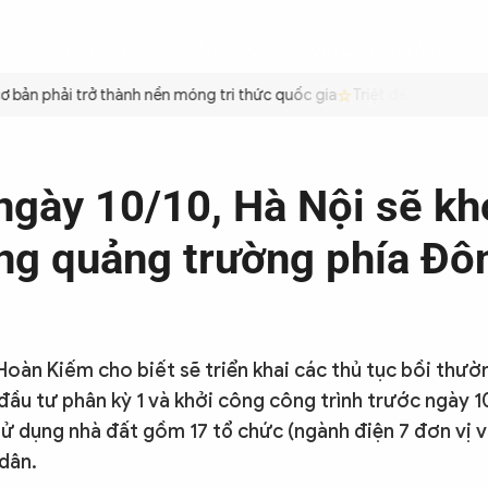
ÌNH
CÔNG AN TRONG LÒNG DÂN
XÃ HỘI
PHÁP LUẬT
QUỐC TẾ
VĂN HÓA - 
bản phải trở thành nền móng tri thức quốc gia
Triệt để tiết kiệm x
ngày 10/10, Hà Nội sẽ kh
ng quảng trường phía Đô
oàn Kiếm cho biết sẽ triển khai các thủ tục bồi thườn
 đầu tư phân kỳ 1 và khởi công công trình trước ngày 1
sử dụng nhà đất gồm 17 tổ chức (ngành điện 7 đơn vị v
 dân.