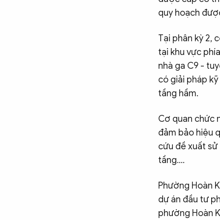
quy hoạch được
Tại phân kỳ 2,
tại khu vực ph
nhà ga C9 - tu
có giải pháp kỹ
tầng hầm.
Cơ quan chức n
đảm bảo hiệu q
cứu đề xuất sử
tầng….
Phường Hoàn Kiế
dự án đầu tư ph
phường Hoàn Ki