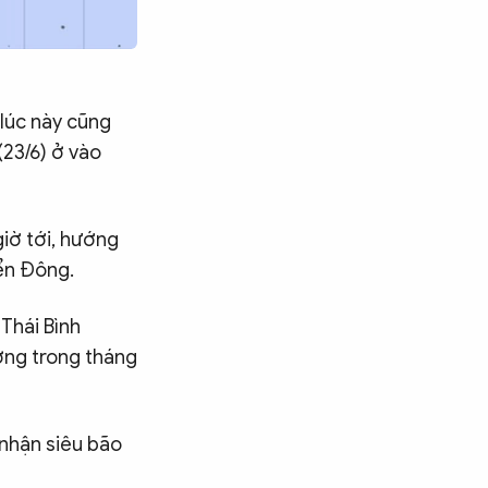
 lúc này cũng
(23/6) ở vào
iờ tới, hướng
ển Đông.
 Thái Bình
ơng trong tháng
 nhận siêu bão