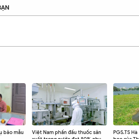
BẠN
vụ bảo mẫu
Việt Nam phấn đấu thuốc sản
PGS.TS Hà 