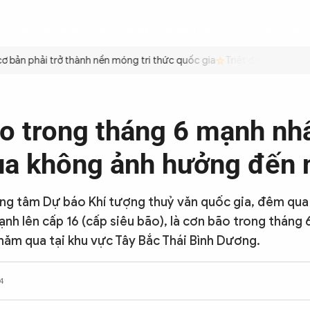
ÌNH
CÔNG AN TRONG LÒNG DÂN
XÃ HỘI
PHÁP LUẬT
QUỐC TẾ
VĂN HÓA - 
bản phải trở thành nền móng tri thức quốc gia
Triệt để tiết kiệm x
̃o trong tháng 6 mạnh nh
a không ảnh hưởng đến 
ng tâm Dự báo Khí tượng thuỷ văn quốc gia, đêm qua 
nh lên cấp 16 (cấp siêu bão), là cơn bão trong tháng
năm qua tại khu vực Tây Bắc Thái Bình Dương.
4