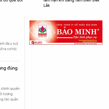
ủ đô qua đời
lâm nạn khi đang tắm biển Đắk
Lắk
ệnh đa u tuỷ
ở ra cơ hội
dụng đúng
 chính quyền
đối tượng
ông tác quản