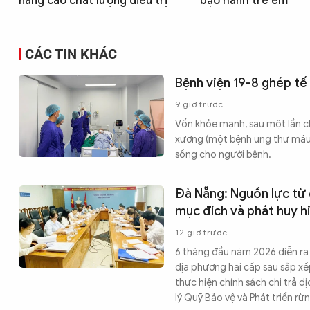
nâng cao chất lượng điều trị
bạo hành trẻ em
CÁC TIN KHÁC
Bệnh viện 19-8 ghép tế
9 giờ trước
Vốn khỏe mạnh, sau một lần ch
xương (một bệnh ung thư máu).
sống cho người bệnh.
Đà Nẵng: Nguồn lực từ 
mục đích và phát huy h
12 giờ trước
6 tháng đầu năm 2026 diễn ra
địa phương hai cấp sau sắp xếp
thực hiện chính sách chi trả 
lý Quỹ Bảo vệ và Phát triển r