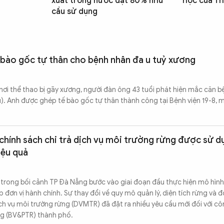
xuất trong nước đạt 80% nhu
học của Th
cầu sử dụng
 bào gốc tự thân cho bệnh nhân đa u tuỷ xương
ơi thể thao bị gãy xương, người đàn ông 43 tuổi phát hiện mắc căn b
 Anh được ghép tế bào gốc tự thân thành công tại Bệnh viện 19-8, m
chính sách chi trả dịch vụ môi trường rừng được sử 
iệu quả
 trong bối cảnh TP Đà Nẵng bước vào giai đoạn đầu thực hiện mô hình
 đơn vị hành chính. Sự thay đổi về quy mô quản lý, diện tích rừng và 
dịch vụ môi trường rừng (DVMTR) đã đặt ra nhiều yêu cầu mới đối với c
ừng (BV&PTR) thành phố.