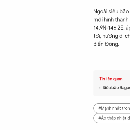
Ngoài siêu bão
mới hình thành 
14,9N-146,2E, 
tới, hướng di 
Biển Đông.
Tin liên quan
Siêu bão Raga
#Mạnh nhất tro
#Áp thấp nhiệt đ