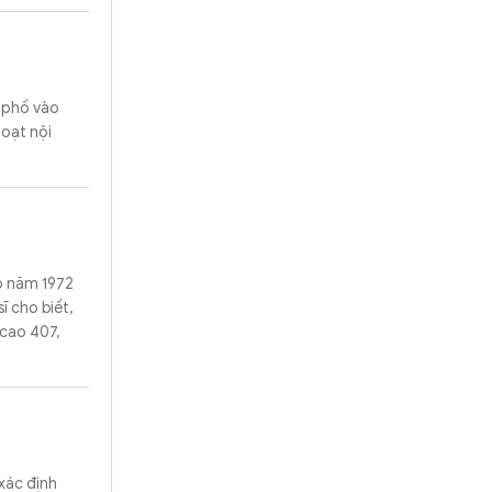
h phố vào
loạt nội
ào năm 1972
ĩ cho biết,
 cao 407,
xác định