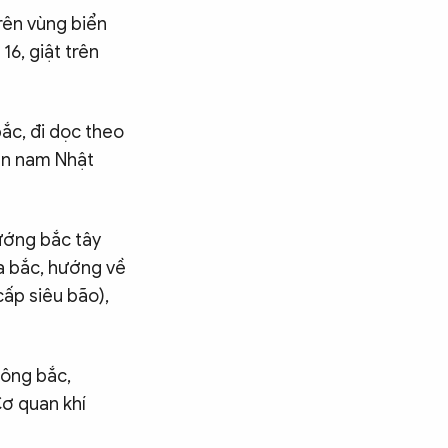
rên vùng biển
6, giật trên
ắc, đi dọc theo
ền nam Nhật
ướng bắc tây
a bắc, hướng về
cấp siêu bão),
đông bắc,
Cơ quan khí