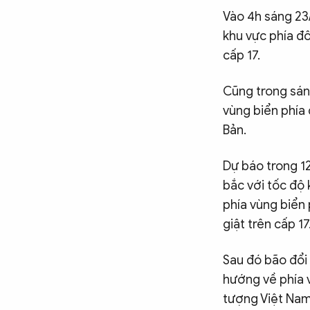
Vào 4h sáng 23
CÔNG NGHỆ
khu vực phía đô
cấp 17.
QUỐC TẾ
Cũng trong sán
vùng biển phía
VĂN HÓA - THỂ THAO
Bản.
Dự báo trong 1
BẠN ĐỌC & CAND
bắc với tốc độ
phía vùng biển 
ĐA PHƯƠNG TIỆN
giật trên cấp 17
eMagazine
Podcast
Sau đó bão đổi
Video
Ảnh
hướng về phía v
Infographic
tượng Việt Nam