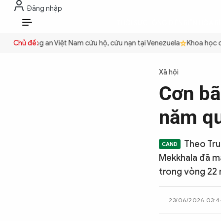
Đăng nhập
THỜI SỰ
CHỐNG DIỄN BIẾN HÒA B
VI
uyền
Chủ đề:
Công an Việt Nam cứu hộ, cứu nạn tại Venezuela
Khoa học cơ 
THỜI SỰ
Xã hội
Cơn ba
CHỐNG DIỄN BIẾN HÒA BÌNH
năm qu
CÔNG AN TRONG LÒNG DÂN
Theo Tru
Mekkhala đã mạ
XÃ HỘI
trong vòng 22 
23/06/2026 03:4
PHÁP LUẬT