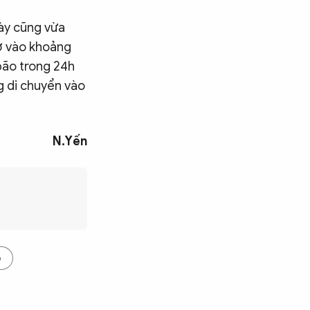
ày cũng vừa
 ở vào khoảng
bão trong 24h
g di chuyển vào
N.Yến
o
Tìm kiếm