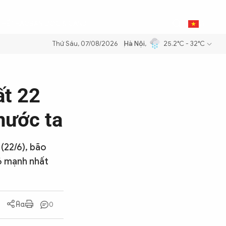
0
THỂ THAO
BẠN ĐỌC & CAND
VI
Thứ Sáu, 07/08/2026
Hà Nội
,
25.2°C - 32°C
ăng dầu để đảm bảo an ninh năng lượng quốc gia
Thực hiện Nghị quyế
ất 22
nước ta
(22/6), bão
 6 mạnh nhất
0