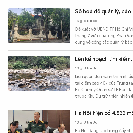
Số hoá để quản lý, bảo 
13 giờ trước
Đề xuất với UBND TP Hồ Chí Mi
tháng 7 vừa qua, ông Phan Văn
dung về công tác quản lý, bảo
Lên kế hoạch tìm kiếm, 
13 giờ trước
Liên quan đến hành trình nhiều
tại điểm cao 407 của Trung tá 
Bộ Chỉ huy Quân sự TP Huế đã p
thuộc Khu Dự trữ thiên nhiên 
Hà Nội hiện có 4.532 mộ
13 giờ trước
Hà Nội đang tập trung đẩy nh