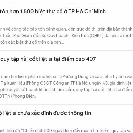
tồn hơn 1.500 biệt thự cổ ở TP Hồ Chí Minh
nh về công tác bảo tồn cảnh quan, kiến trúc đô thị trên địa bàn thàn
 Tuấn, Phó Giám đốc Sở Quy hoạch - Kiến trúc (QHKT) đã nêu ra một 
 tồn các biệt thự cổ trên địa bàn…
quy tập hài cốt liệt sĩ tại điểm cao 407
 năm tìm kiếm phần mộ liệt sĩ Tạ Phương Dung và các liệt sĩ hy sinh v
Tạ Xuân Hậu (Phòng CSGT Công an TP Hà Nội), ngày 7/8, gia đình liệt s
hê duyệt kế hoạch khảo sát, tìm kiếm, quy tập hài cốt liệt sĩ tại điểm
(DTTN) Phong Điền.
 liệt sĩ chưa xác định được thông tin
anh tiến độ “Chiến dịch 500 ngày đêm đẩy mạnh tìm kiếm, quy tập và 