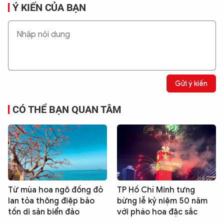
Ý KIẾN CỦA BẠN
Gửi ý kiến
CÓ THỂ BẠN QUAN TÂM
Từ mùa hoa ngô đồng đỏ
TP Hồ Chí Minh tưng
lan tỏa thông điệp bảo
bừng lễ kỷ niệm 50 năm
tồn di sản biển đảo
với pháo hoa đặc sắc