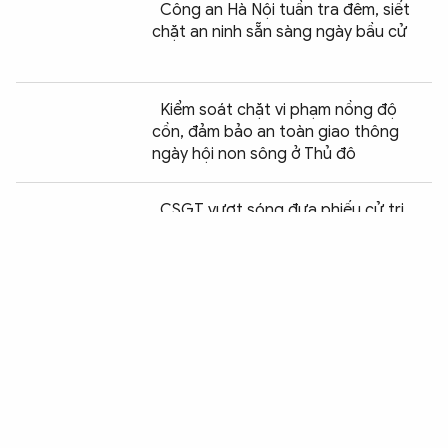
Công an Hà Nội tuần tra đêm, siết
chặt an ninh sẵn sàng ngày bầu cử
Kiểm soát chặt vi phạm nồng độ
cồn, đảm bảo an toàn giao thông
ngày hội non sông ở Thủ đô
Chia sẻ:
0
CSGT vượt sóng đưa phiếu cử tri
đến với bà con vạn chài Sông Hồng
Dừng đỗ bừa bãi trên đường, xế
sang Lexus lẫn xe lu đều bị CSGT xử
phạt
Công an Hà Nội sẵn sàng cho ngày
hội non sông an toàn và thành công