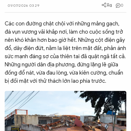
0
01/07/2026 03:29
QUỐC TẾ
Các con đường chật chội với những mảng gạch,
VĂN HÓA - THỂ THAO
đá vụn vương vãi khắp nơi, làm cho cuộc sống trở
nên khó khăn hơn bao giờ hết. Những cột điện gãy
BẠN ĐỌC & CAND
đổ, dây điện đứt, nằm la liệt trên mặt đất, phản ánh
sức mạnh đáng sợ của thiên tai đã quật ngã tất cả.
ĐA PHƯƠNG TIỆN
Những người dân địa phương, đứng lặng lẽ giữa
eMagazine
Podcast
đống đổ nát, vừa đau lòng, vừa kiên cường, chuẩn
bị đối mặt với thử thách lớn lao phía trước.
Video
Ảnh
Infographic
Chuyên trang
An ninh thế giới
Văn nghệ Công an
Chuyên đề