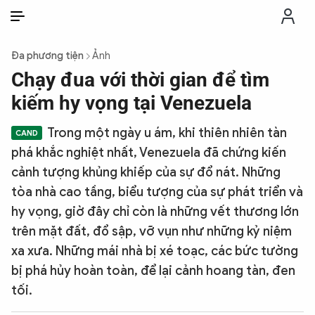
VI
VI
EN
Đa phương tiện
Ảnh
THỜI SỰ
Chạy đua với thời gian để tìm
kiếm hy vọng tại Venezuela
CHỐNG DIỄN BIẾN HÒA BÌNH
Trong một ngày u ám, khi thiên nhiên tàn
phá khắc nghiệt nhất, Venezuela đã chứng kiến
CÔNG AN TRONG LÒNG DÂN
cảnh tượng khủng khiếp của sự đổ nát. Những
tòa nhà cao tầng, biểu tượng của sự phát triển và
XÃ HỘI
hy vọng, giờ đây chỉ còn là những vết thương lớn
trên mặt đất, đổ sập, vỡ vụn như những kỷ niệm
PHÁP LUẬT
xa xưa. Những mái nhà bị xé toạc, các bức tường
bị phá hủy hoàn toàn, để lại cảnh hoang tàn, đen
CÔNG NGHỆ
tối.