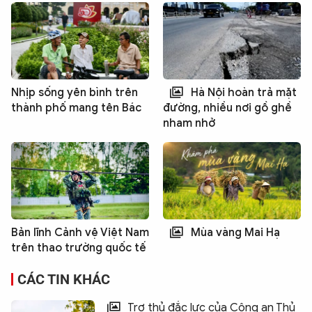
Nhịp sống yên bình trên
Hà Nội hoàn trả mặt
thành phố mang tên Bác
đường, nhiều nơi gồ ghề
nham nhở
Bản lĩnh Cảnh vệ Việt Nam
Mùa vàng Mai Hạ
trên thao trường quốc tế
CÁC TIN KHÁC
Trợ thủ đắc lực của Công an Thủ