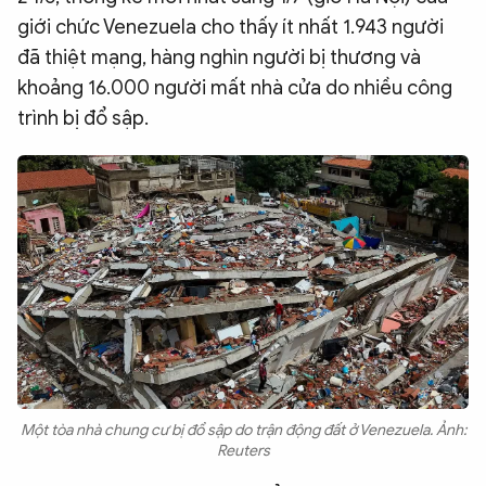
giới chức Venezuela cho thấy ít nhất 1.943 người
QUỐC TẾ
đã thiệt mạng, hàng nghìn người bị thương và
khoảng 16.000 người mất nhà cửa do nhiều công
VĂN HÓA - THỂ THAO
trình bị đổ sập.
BẠN ĐỌC & CAND
ĐA PHƯƠNG TIỆN
eMagazine
Podcast
Video
Ảnh
Infographic
Chuyên trang
An ninh thế giới
Văn nghệ Công an
Chuyên đề
Một tòa nhà chung cư bị đổ sập do trận động đất ở Venezuela. Ảnh:
Reuters