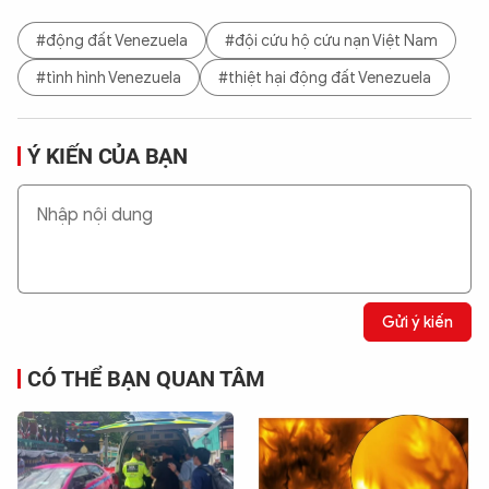
#động đất Venezuela
#đội cứu hộ cứu nạn Việt Nam
#tình hình Venezuela
#thiệt hại động đất Venezuela
Ý KIẾN CỦA BẠN
Gửi ý kiến
CÓ THỂ BẠN QUAN TÂM