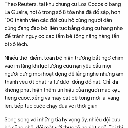
Theo Reuters, tại khu chung cư Los Cocos ở bang
La Guaira, nơi 6 trong số 8 tòa nhà đã đổ sập, hơn
100 thành viên các đội cứu hộ cùng người dân
cũng đang đào bới liên tục bằng dụng cụ hạng nhẹ
để tránh nguy cơ các tấm bê tông nặng hàng tấn
bị xô lệch.
Nhiều thời điểm, toàn bộ hiện trường bất ngờ chìm
vào im lặng khi lực lượng cứu nạn yêu cầu mọi
người dừng mọi hoạt động để lắng nghe những âm
thanh yếu ớt phát ra từ dưới đống đổ nát. Chỉ khi
không phát hiện thêm tín hiệu của người mắc kẹt,
tiếng cuốc, xẻng và máy cắt bê tông mới lại vang
lên, tiếp tục cuộc chạy đua với thời gian.
Song song với những tia hy vọng ấy, nhiều đội cứu
hộ cũng phải đối mặt với thực tế nghiệt ngã. Tại thị