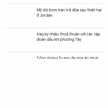
Mỹ dội bom Iran trả đũa sau thiệt hại
ở Jordan
Iraq ký nhiều thoả thuận với các tập
đoàn dầu khí phương Tây
Chia sẻ:
0
Tổng thống Trump đe dọa áp thuế
Canada vì khói cháy rừng
Mỹ - Iran tấn công nhiều hạ tầng quan
trọng của nhau
Động đất tại Venezuela: Khó khăn