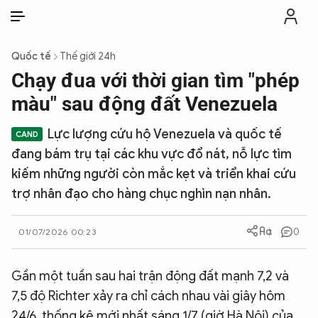
VI
VI
EN
Quốc tế
Thế giới 24h
THỜI SỰ
Chạy đua với thời gian tìm "phép
màu" sau động đất Venezuela
CHỐNG DIỄN BIẾN HÒA BÌNH
Lực lượng cứu hộ Venezuela và quốc tế
đang bám trụ tại các khu vực đổ nát, nỗ lực tìm
CÔNG AN TRONG LÒNG DÂN
kiếm những người còn mắc kẹt và triển khai cứu
trợ nhân đạo cho hàng chục nghìn nạn nhân.
XÃ HỘI
0
01/07/2026 00:23
PHÁP LUẬT
Gần một tuần sau hai trận động đất mạnh 7,2 và
CÔNG NGHỆ
7,5 độ Richter xảy ra chỉ cách nhau vài giây hôm
24/6, thống kê mới nhất sáng 1/7 (giờ Hà Nội) của