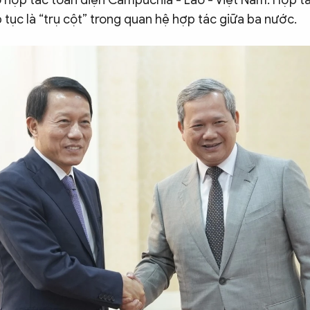
 hợp tác toàn diện Campuchia - Lào - Việt Nam. Hợp tá
p tục là “trụ cột” trong quan hệ hợp tác giữa ba nước.