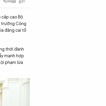
0
u cấp cao Bộ
ộ trưởng Công
ia đăng cai tổ
ng thời đánh
đẩy mạnh hợp
 tội phạm lừa