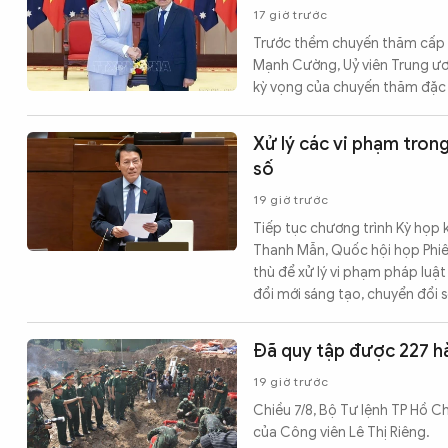
17 giờ trước
Trước thềm chuyến thăm cấp N
Mạnh Cường, Uỷ viên Trung ươn
kỳ vọng của chuyến thăm đặc 
Xử lý các vi phạm tron
số
19 giờ trước
Tiếp tục chương trình Kỳ họp k
Thanh Mẫn, Quốc hội họp Phiên
thù để xử lý vi phạm pháp luật
đổi mới sáng tạo, chuyển đổi s
Đã quy tập được 227 hài
19 giờ trước
Chiều 7/8, Bộ Tư lệnh TP Hồ Chí
của Công viên Lê Thị Riêng.