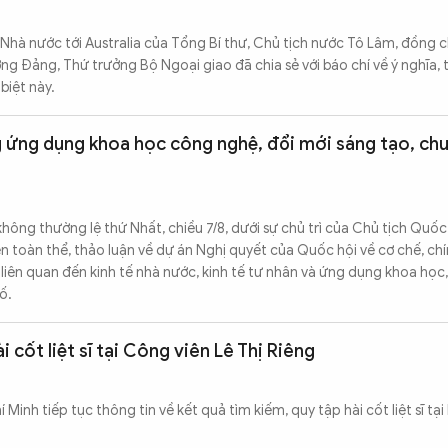
hà nước tới Australia của Tổng Bí thư, Chủ tịch nước Tô Lâm, đồng 
g Đảng, Thứ trưởng Bộ Ngoại giao đã chia sẻ với báo chí về ý nghĩa,
biệt này.
g ứng dụng khoa học công nghệ, đổi mới sáng tạo, ch
hông thường lệ thứ Nhất, chiều 7/8, dưới sự chủ trì của Chủ tịch Quốc
 toàn thể, thảo luận về dự án Nghị quyết của Quốc hội về cơ chế, ch
 liên quan đến kinh tế nhà nước, kinh tế tư nhân và ứng dụng khoa học
ố.
 cốt liệt sĩ tại Công viên Lê Thị Riêng
 Minh tiếp tục thông tin về kết quả tìm kiếm, quy tập hài cốt liệt sĩ tại