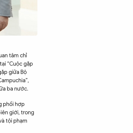
uan tâm chỉ
tại “Cuộc gặp
gặp giữa Bộ
Campuchia”,
iữa ba nước.
g phối hợp
ên giới, trong
và tội phạm
Tìm kiếm