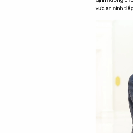
định hướng cho
vực an ninh tiế