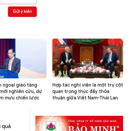
Gửi ý kiến
 ngoại giao tăng
Hợp tác nghị viện là một trụ cột
mới nghiên cứu, dự
quan trọng thúc đẩy thỏa
am mưu chiến lược
thuận giữa Việt Nam-Thái Lan
u quả