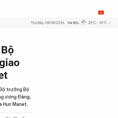
0
THỂ THAO
BẠN ĐỌC & CAND
VI
Thứ Bảy, 08/08/2026
Hà Nội
,
25°C - 35°C
m xăng dầu để đảm bảo an ninh năng lượng quốc gia
Thực hiện Nghị q
 Bộ
giao
et
 Bộ trưởng Bộ
ng ương Đảng,
a Hun Manet.