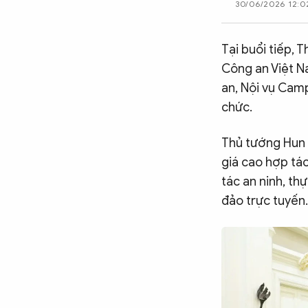
30/06/2026 12:0
CÔNG NGHỆ
Tại buổi tiếp, 
Công an Việt N
QUỐC TẾ
an, Nội vụ Camp
chức.
VĂN HÓA - THỂ THAO
Thủ tướng Hun 
giá cao hợp tá
BẠN ĐỌC & CAND
tác an ninh, th
đảo trực tuyến.
ĐA PHƯƠNG TIỆN
eMagazine
Podcast
Video
Ảnh
Infographic