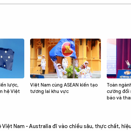
iến lược,
Việt Nam cùng ASEAN kiến tạo
Toàn ngành
n hệ Việt
tương lai khu vực
cường đổi 
báo và th
Việt Nam - Australia đi vào chiều sâu, thực chất, hiệ