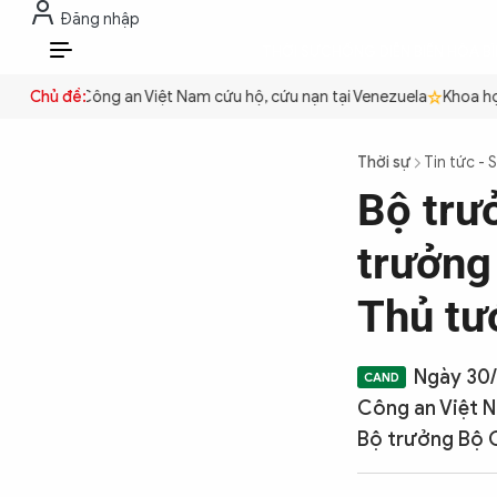
Đăng nhập
THỜI SỰ
CHỐNG DIỄN BIẾN HÒA B
VI
 quyền
Chủ đề:
Công an Việt Nam cứu hộ, cứu nạn tại Venezuela
Khoa học 
THỜI SỰ
Thời sự
Tin tức - 
Bộ trư
CHỐNG DIỄN BIẾN HÒA BÌNH
trưởng
CÔNG AN TRONG LÒNG DÂN
Thủ tư
XÃ HỘI
Ngày 30/
Công an Việt 
Bộ trưởng Bộ 
PHÁP LUẬT