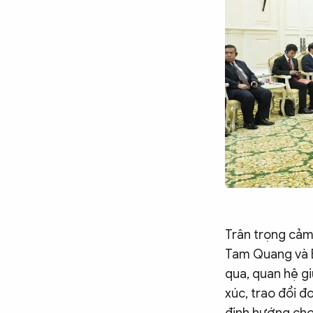
Chuyên trang
An ninh thế giới
Văn nghệ Công an
Chuyên đề
Trân trọng cảm
Tam Quang và 
qua, quan hệ gi
xúc, trao đổi đ