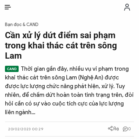
VI
VI
EN
Bạn đọc & CAND
THỜI SỰ
Cần xử lý dứt điểm sai phạm
trong khai thác cát trên sông
CHỐNG DIỄN BIẾN HÒA BÌNH
Lam
Thời gian gần đây, nhiều vụ vi phạm trong
CÔNG AN TRONG LÒNG DÂN
khai thác cát trên sông Lam (Nghệ An) được
được lực lượng chức năng phát hiện, xử lý. Tuy
XÃ HỘI
nhiên, để chấm dứt hoàn toàn tình trạng trên, đòi
hỏi cần có sự vào cuộc tích cực của lực lượng
PHÁP LUẬT
liên ngành…
CÔNG NGHỆ
0
20/02/2023 00:29