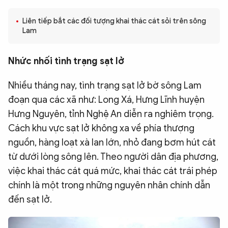
QUỐC TẾ
Liên tiếp bắt các đối tượng khai thác cát sỏi trên sông
Lam
VĂN HÓA - THỂ THAO
Nhức nhối tình trạng sạt lở
BẠN ĐỌC & CAND
Nhiều tháng nay, tình trạng sạt lở bờ sông Lam
đoạn qua các xã như: Long Xá, Hưng Lĩnh huyện
ĐA PHƯƠNG TIỆN
Hưng Nguyên, tỉnh Nghệ An diễn ra nghiêm trọng.
eMagazine
Podcast
Cách khu vực sạt lở không xa về phía thượng
nguồn, hàng loạt xà lan lớn, nhỏ đang bơm hút cát
Video
Ảnh
từ dưới lòng sông lên. Theo người dân địa phương,
Infographic
việc khai thác cát quá mức, khai thác cát trái phép
Chuyên trang
An ninh thế giới
Văn nghệ Công an
chính là một trong những nguyên nhân chính dẫn
Chuyên đề
đến sạt lở.