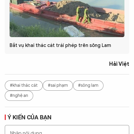
Bắt vụ khai thác cát trái phép trên sông Lam
Hải Việt
#khai thác cát
#sai phạm
#sông lam
#nghệ an
Ý KIẾN CỦA BẠN