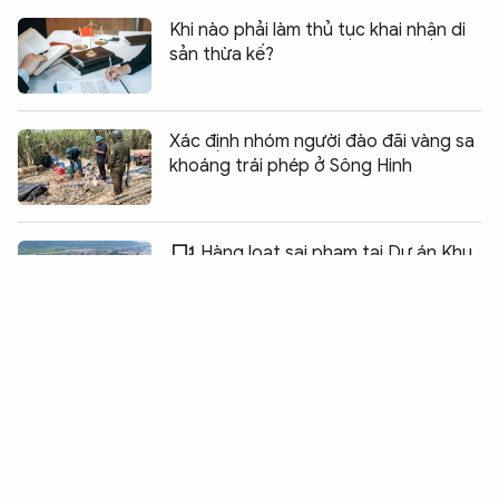
Khi nào phải làm thủ tục khai nhận di
sản thừa kế?
Xác định nhóm người đào đãi vàng sa
khoáng trái phép ở Sông Hinh
Chia sẻ:
0
Hàng loạt sai phạm tại Dự án Khu
du lịch sinh thái biển Ngân Hạnh
Cá chết trắng hồ Đồng Nững,
nghi vấn nước thải từ trang trại chăn
nuôi lợn
Kỷ luật nhiều cán bộ liên quan đến dự