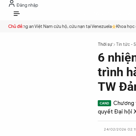
Đăng nhập
THỜI SỰ
CHỐNG DIỄN BIẾN HÒA B
VI
yền
Chủ đề:
Công an Việt Nam cứu hộ, cứu nạn tại Venezuela
Khoa học cơ 
THỜI SỰ
Thời sự
Tin tức - 
6 nhiệ
CHỐNG DIỄN BIẾN HÒA BÌNH
trình 
CÔNG AN TRONG LÒNG DÂN
TW Đả
XÃ HỘI
Chương t
quyết Đại hội 
PHÁP LUẬT
24/02/2026 02:1