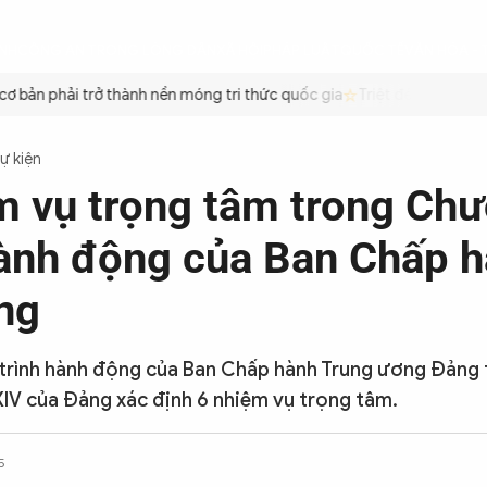
ÌNH
CÔNG AN TRONG LÒNG DÂN
XÃ HỘI
PHÁP LUẬT
QUỐC TẾ
VĂN HÓA - 
bản phải trở thành nền móng tri thức quốc gia
Triệt để tiết kiệm x
Sự kiện
m vụ trọng tâm trong Ch
hành động của Ban Chấp 
ng
rình hành động của Ban Chấp hành Trung ương Đảng 
XIV của Đảng xác định 6 nhiệm vụ trọng tâm.
5