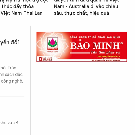
hị viện là một trụ cột
Quyết tâm đưa quan hệ Việt
 thúc đẩy thỏa
Nam - Australia đi vào chiều
 Việt Nam-Thái Lan
sâu, thực chất, hiệu quả
uyển đổi
 hội Trần
ính sách đặc
, công nghệ,
 khu vực B