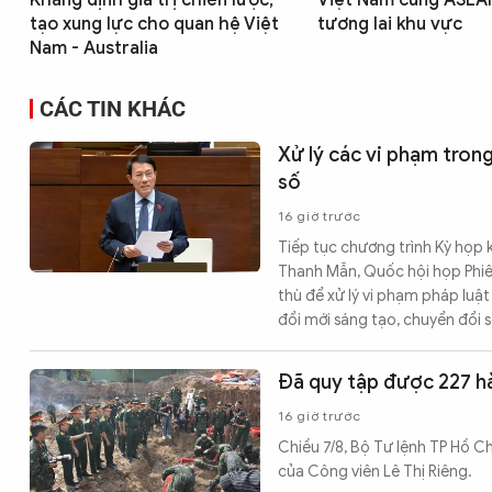
Khẳng định giá trị chiến lược,
Việt Nam cùng ASEAN
tạo xung lực cho quan hệ Việt
tương lai khu vực
Nam - Australia
CÁC TIN KHÁC
Xử lý các vi phạm tron
số
16 giờ trước
Tiếp tục chương trình Kỳ họp k
Thanh Mẫn, Quốc hội họp Phiên
thù để xử lý vi phạm pháp luật
đổi mới sáng tạo, chuyển đổi s
Đã quy tập được 227 hài
16 giờ trước
Chiều 7/8, Bộ Tư lệnh TP Hồ Chí
của Công viên Lê Thị Riêng.