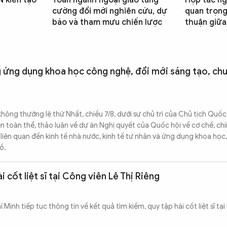
 kiến tạo
Toàn ngành ngoại giao tăng
Hợp tác ng
cường đổi mới nghiên cứu, dự
quan trọng
báo và tham mưu chiến lược
thuận giữa
g ứng dụng khoa học công nghệ, đổi mới sáng tạo, ch
hông thường lệ thứ Nhất, chiều 7/8, dưới sự chủ trì của Chủ tịch Quốc
 toàn thể, thảo luận về dự án Nghị quyết của Quốc hội về cơ chế, ch
 liên quan đến kinh tế nhà nước, kinh tế tư nhân và ứng dụng khoa học
ố.
 cốt liệt sĩ tại Công viên Lê Thị Riêng
 Minh tiếp tục thông tin về kết quả tìm kiếm, quy tập hài cốt liệt sĩ tại