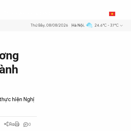
0
THỂ THAO
BẠN ĐỌC & CAND
VI
Thứ Bảy, 08/08/2026
Hà Nội
,
24.6°C - 37°C
ăng dầu để đảm bảo an ninh năng lượng quốc gia
Thực hiện Nghị quyế
ương
hành
thực hiện Nghị
0