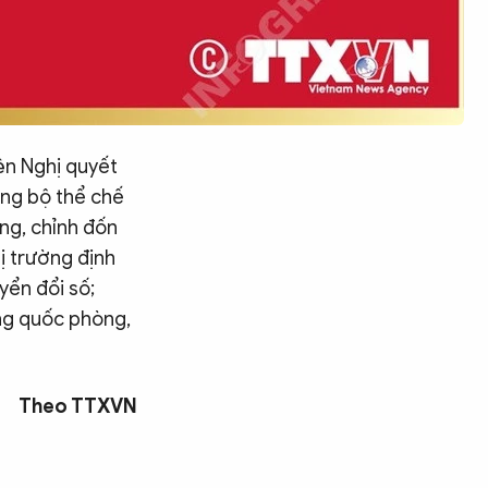
ện Nghị quyết
ồng bộ thể chế
ựng, chỉnh đốn
hị trường định
yển đổi số;
ờng quốc phòng,
Theo TTXVN