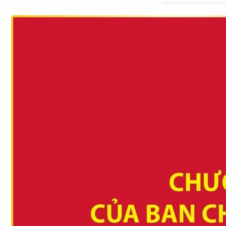
CÔNG NGHỆ
QUỐC TẾ
VĂN HÓA - THỂ THAO
BẠN ĐỌC & CAND
ĐA PHƯƠNG TIỆN
eMagazine
Podcast
Video
Ảnh
Infographic