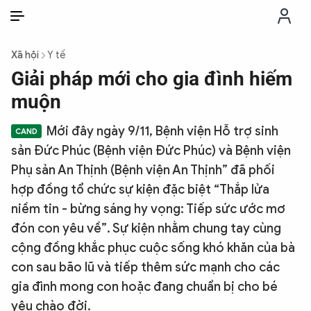
VI
VI
EN
Xã hội
Y tế
THỜI SỰ
Giải pháp mới cho gia đình hiếm
muộn
CHỐNG DIỄN BIẾN HÒA BÌNH
Mới đây ngày 9/11, Bệnh viện Hỗ trợ sinh
sản Đức Phúc (Bệnh viện Đức Phúc) và Bệnh viện
CÔNG AN TRONG LÒNG DÂN
Phụ sản An Thịnh (Bệnh viện An Thịnh” đã phối
hợp đồng tổ chức sự kiện đặc biệt “Thắp lửa
XÃ HỘI
niềm tin - bừng sáng hy vọng: Tiếp sức ước mơ
đón con yêu về”. Sự kiện nhằm chung tay cùng
PHÁP LUẬT
cộng đồng khắc phục cuộc sống khó khăn của bà
con sau bão lũ và tiếp thêm sức mạnh cho các
CÔNG NGHỆ
gia đình mong con hoặc đang chuẩn bị cho bé
yêu chào đời.