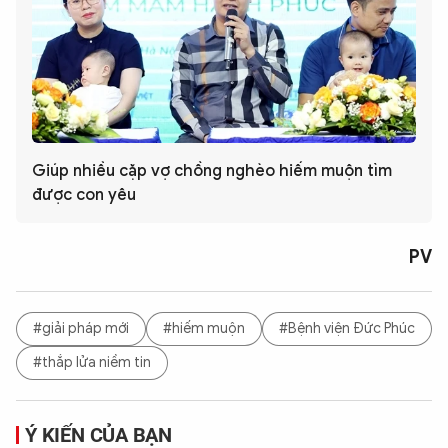
Giúp nhiều cặp vợ chồng nghèo hiếm muộn tìm
được con yêu
PV
#giải pháp mới
#hiếm muộn
#Bệnh viện Đức Phúc
#thắp lửa niềm tin
Ý KIẾN CỦA BẠN