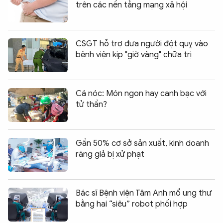
trên các nền tảng mạng xã hội
CSGT hỗ trợ đưa người đột quỵ vào
bệnh viện kịp "giờ vàng" chữa trị
Cá nóc: Món ngon hay canh bạc với
tử thần?
Gần 50% cơ sở sản xuất, kinh doanh
răng giả bị xử phạt
Bác sĩ Bệnh viện Tâm Anh mổ ung thư
bằng hai “siêu” robot phối hợp