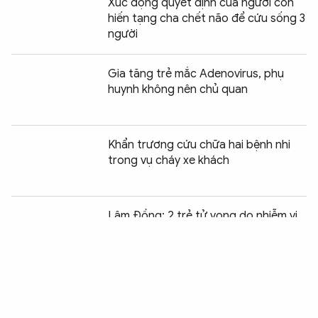
Xúc động quyết định của người con
hiến tạng cha chết não để cứu sống 3
người
Gia tăng trẻ mắc Adenovirus, phụ
huynh không nên chủ quan
Khẩn trương cứu chữa hai bệnh nhi
trong vụ cháy xe khách
Chia sẻ:
0
Lâm Đồng: 2 trẻ tử vong do nhiễm vi
rút EV71
Cảnh báo biến dạng cánh tay nghiêm
trọng do chạy thận nhân tạo