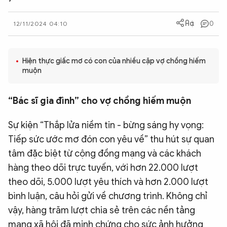
QUỐC TẾ
0
12/11/2024 04:10
VĂN HÓA - THỂ THAO
Hiện thực giấc mơ có con của nhiều cặp vợ chồng hiếm
muộn
BẠN ĐỌC & CAND
“Bác sĩ gia đình” cho vợ chồng hiếm muộn
ĐA PHƯƠNG TIỆN
eMagazine
Podcast
Sự kiện “Thắp lửa niềm tin - bừng sáng hy vọng:
Tiếp sức ước mơ đón con yêu về” thu hút sự quan
Video
Ảnh
tâm đặc biệt từ cộng đồng mạng và các khách
Infographic
hàng theo dõi trực tuyến, với hơn 22.000 lượt
theo dõi, 5.000 lượt yêu thích và hơn 2.000 lượt
Chuyên trang
An ninh thế giới
Văn nghệ Công an
Chuyên đề
bình luận, câu hỏi gửi về chương trình. Không chỉ
vậy, hàng trăm lượt chia sẻ trên các nền tảng
mạng xã hội đã minh chứng cho sức ảnh hưởng