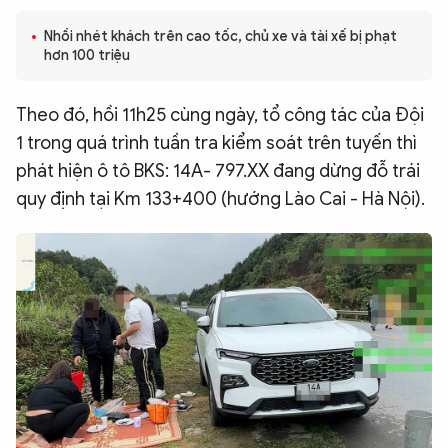
QUỐC TẾ
Nhồi nhét khách trên cao tốc, chủ xe và tài xế bị phạt
hơn 100 triệu
VĂN HÓA - THỂ THAO
Theo đó, hồi 11h25 cùng ngày, tổ công tác của Đội
1 trong quá trình tuần tra kiểm soát trên tuyến thì
BẠN ĐỌC & CAND
phát hiện ô tô BKS: 14A- 797.XX đang dừng đỗ trái
quy định tại Km 133+400 (hướng Lào Cai - Hà Nội).
ĐA PHƯƠNG TIỆN
eMagazine
Podcast
Video
Ảnh
Infographic
Chuyên trang
An ninh thế giới
Văn nghệ Công an
Chuyên đề