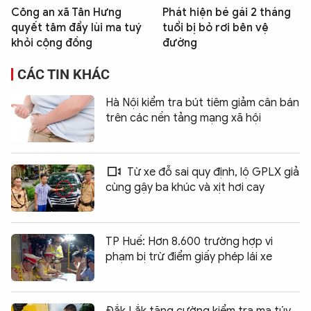
Công an xã Tân Hưng
Phát hiện bé gái 2 tháng
quyết tâm đẩy lùi ma tuý
tuổi bị bỏ rơi bên vệ
khỏi cộng đồng
đường
CÁC TIN KHÁC
Hà Nội kiểm tra bút tiêm giảm cân bán
trên các nền tảng mạng xã hội
Từ xe đỗ sai quy định, lộ GPLX giả
cùng gậy ba khúc và xịt hơi cay
TP Huế: Hơn 8.600 trường hợp vi
phạm bị trừ điểm giấy phép lái xe
Đắk Lắk tăng cường kiểm tra ma túy