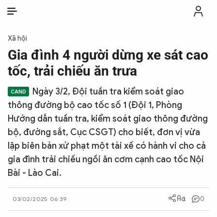
VI
VI
EN
Xã hội
THỜI SỰ
Gia đình 4 người dừng xe sát cao
tốc, trải chiếu ăn trưa
CHỐNG DIỄN BIẾN HÒA BÌNH
Ngày 3/2, Đội tuần tra kiểm soát giao
thông đường bộ cao tốc số 1 (Đội 1, Phòng
CÔNG AN TRONG LÒNG DÂN
Hướng dẫn tuần tra, kiểm soát giao thông đường
bộ, đường sắt, Cục CSGT) cho biết, đơn vị vừa
XÃ HỘI
lập biên bản xử phạt một tài xế có hành vi cho cả
gia đình trải chiếu ngồi ăn cơm cạnh cao tốc Nội
PHÁP LUẬT
Bài - Lào Cai.
CÔNG NGHỆ
0
03/02/2025 06:39