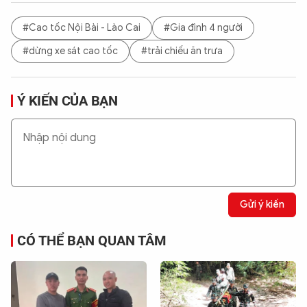
#Cao tốc Nội Bài - Lào Cai
#Gia đình 4 người
#dừng xe sát cao tốc
#trải chiếu ăn trưa
Ý KIẾN CỦA BẠN
Gửi ý kiến
CÓ THỂ BẠN QUAN TÂM