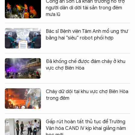
Công an Sơn La khẩn trương hỗ trợ
người dân di dời tài sản trong đêm
mưa lũ
Bác sĩ Bệnh viện Tâm Anh mổ ung thư
bằng hai “siêu” robot phối hợp
Đã khống chế được đám cháy ở khu
vực chợ Biên Hòa
Cháy dữ dội tại khu vực chợ Biên Hòa
trong đêm
Gấp rút hoàn tất thủ tục để Trường
Văn hóa CAND IV kịp khai giảng năm
học mới