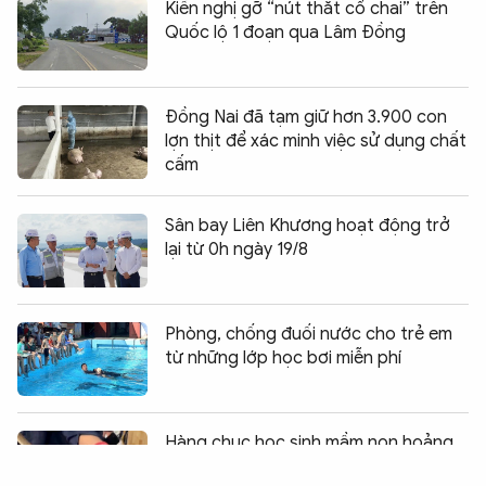
Kiến nghị gỡ “nút thắt cổ chai” trên
Quốc lộ 1 đoạn qua Lâm Đồng
Đồng Nai đã tạm giữ hơn 3.900 con
lợn thịt để xác minh việc sử dụng chất
cấm
Sân bay Liên Khương hoạt động trở
lại từ 0h ngày 19/8
Phòng, chống đuối nước cho trẻ em
từ những lớp học bơi miễn phí
Chia sẻ:
0
Hàng chục học sinh mầm non hoảng
hốt vì bị rắn bò vào trường đe dọa