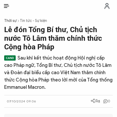
VI
VI
EN
Thời sự
Tin tức - Sự kiện
THỜI SỰ
Lễ đón Tổng Bí thư, Chủ tịch
nước Tô Lâm thăm chính thức
CHỐNG DIỄN BIẾN HÒA BÌNH
Cộng hòa Pháp
Sau khi kết thúc hoạt động Hội nghị cấp
CÔNG AN TRONG LÒNG DÂN
cao Pháp ngữ, Tổng Bí thư, Chủ tịch nước Tô Lâm
và Đoàn đại biểu cấp cao Việt Nam thăm chính
XÃ HỘI
thức Cộng hòa Pháp theo lời mời của Tổng thống
Emmanuel Macron.
PHÁP LUẬT
0
07/10/2024 09:06
CÔNG NGHỆ