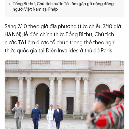
Tổng Bí thư, Chủ tịch nước Tô Lâm gặp gỡ cộng đồng
QUỐC TẾ
người Việt Nam tại Pháp
VĂN HÓA - THỂ THAO
Sáng 7/10 theo giờ địa phương (tức chiều 7/10 giờ
Hà Nội), lễ đón chính thức Tổng Bí thư, Chủ tịch
nước Tô Lâm được tổ chức trọng thể theo nghi
BẠN ĐỌC & CAND
thức quốc gia tại Điện Invalides ở thủ đô Paris.
ĐA PHƯƠNG TIỆN
eMagazine
Podcast
Video
Ảnh
Infographic
Chuyên trang
An ninh thế giới
Văn nghệ Công an
Chuyên đề