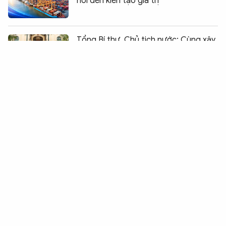
nối đến kiến tạo giá trị
Chia sẻ:
0
Tổng Bí thư, Chủ tịch nước: Cùng xây
dựng Cộng đồng ASEAN đoàn kết,
vững mạnh
Bảo vệ người dám nghĩ, dám làm, đổi
mới sáng tạo nhưng không để lợi
dụng chính sách
Thống nhất trình Quốc hội xem xét
việc thành lập thành phố Quảng Ninh
và Bắc Ninh
Đã quy tập được gần 200 hài cốt liệt
sĩ tại Công viên Lê Thị Riêng