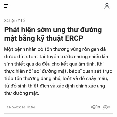
VI
VI
EN
Xã hội
Y tế
THỜI SỰ
Phát hiện sớm ung thư đường
mật bằng kỹ thuật ERCP
CHỐNG DIỄN BIẾN HÒA BÌNH
Một bệnh nhân có tổn thương vùng rốn gan đã
được đặt stent tại tuyến trước nhưng nhiều lần
CÔNG AN TRONG LÒNG DÂN
sinh thiết qua da đều cho kết quả âm tính. Khi
thực hiện nội soi đường mật, bác sĩ quan sát trực
XÃ HỘI
tiếp tổn thương dạng nhú, loét và dễ chảy máu,
từ đó sinh thiết đích và xác định chính xác ung
PHÁP LUẬT
thư đường mật.
CÔNG NGHỆ
0
12/06/2026 10:56