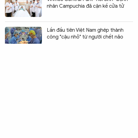
nhân Campuchia đã cận kề cửa tử
Lần đầu tiên Việt Nam ghép thành
công "cậu nhỏ" từ người chết não
Chia sẻ:
0
Genfarma đạt chứng chỉ GMP, hiện
thực hóa mục tiêu công nghệ sinh
học
Được hưởng quyền lợi, bệnh nhân
khám trái tuyến tăng mạnh
Hàng chục người nhập viện cấp cứu
sau khi ăn bánh mỳ