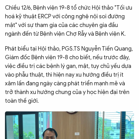
Chiều 12/6, Bệnh viện 19-8 tổ chức Hội thảo "Tối ưu
QUỐC TẾ
hoá kỹ thuật ERCP với công nghệ nội soi đường
mật" với sự tham gia của các chuyên gia đầu
VĂN HÓA - THỂ THAO
ngành đến từ Bệnh viện Chợ Rẫy và Bệnh viện K.
BẠN ĐỌC & CAND
Phát biểu tại Hội thảo, PGS.TS Nguyễn Tiến Quang,
Giám đốc Bệnh viện 19-8 cho biết, nếu trước đây,
việc điều trị các bệnh lý gan, mật, tụy chủ yếu dựa
ĐA PHƯƠNG TIỆN
vào phẫu thuật, thì hiện nay xu hướng điều trị ít
eMagazine
Podcast
xâm lấn đang ngày càng phát triển mạnh mẽ và
Video
Ảnh
trở thành xu hướng chung của y học hiện đại trên
toàn thế giới.
Infographic
Chuyên trang
An ninh thế giới
Văn nghệ Công an
Chuyên đề