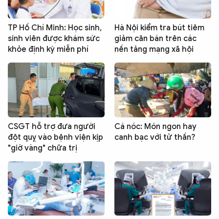
TP Hồ Chí Minh: Học sinh,
Hà Nội kiểm tra bút tiêm
sinh viên được khám sức
giảm cân bán trên các
khỏe định kỳ miễn phí
nền tảng mạng xã hội
CSGT hỗ trợ đưa người
Cá nóc: Món ngon hay
đột quỵ vào bệnh viện kịp
canh bạc với tử thần?
"giờ vàng" chữa trị