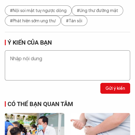
#Nội soi mật tuỵ ngược dòng
#Ung thư đường mật
#Phát hiện sớm ung thư
#Tán sỏi
Ý KIẾN CỦA BẠN
Gửi ý kiến
CÓ THỂ BẠN QUAN TÂM