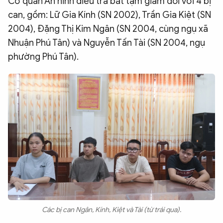
Cơ quan An ninh điều tra bắt tạm giam đối với 4 bị
QUỐC TẾ
can, gồm: Lữ Gia Kính (SN 2002), Trần Gia Kiệt (SN
2004), Đặng Thị Kim Ngân (SN 2004, cùng ngụ xã
Nhuận Phú Tân) và Nguyễn Tấn Tài (SN 2004, ngụ
VĂN HÓA - THỂ THAO
phường Phú Tân).
BẠN ĐỌC & CAND
ĐA PHƯƠNG TIỆN
eMagazine
Podcast
Video
Ảnh
Infographic
Chuyên trang
An ninh thế giới
Văn nghệ Công an
Chuyên đề
Các bị can Ngân, Kính, Kiệt và Tài (từ trái qua).