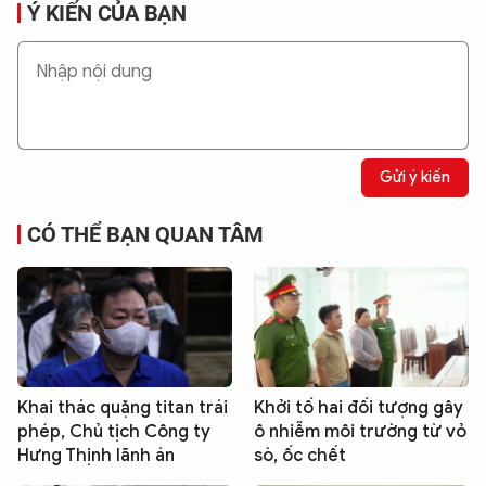
Ý KIẾN CỦA BẠN
Gửi ý kiến
CÓ THỂ BẠN QUAN TÂM
Khai thác quặng titan trái
Khởi tố hai đối tượng gây
phép, Chủ tịch Công ty
ô nhiễm môi trường từ vỏ
Hưng Thịnh lãnh án
sò, ốc chết