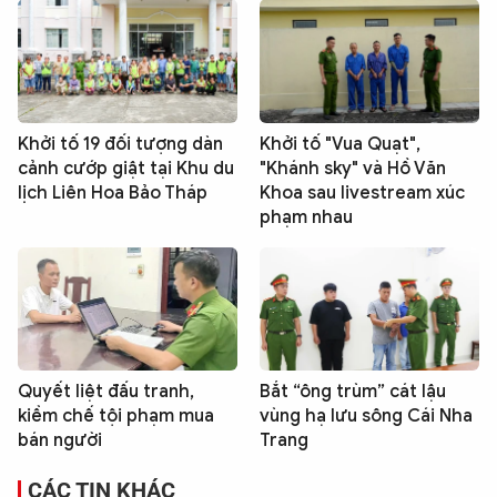
Khởi tố 19 đối tượng dàn
Khởi tố "Vua Quạt",
cảnh cướp giật tại Khu du
"Khánh sky" và Hồ Văn
lịch Liên Hoa Bảo Tháp
Khoa sau livestream xúc
phạm nhau
Quyết liệt đấu tranh,
Bắt “ông trùm” cát lậu
kiềm chế tội phạm mua
vùng hạ lưu sông Cái Nha
bán người
Trang
CÁC TIN KHÁC