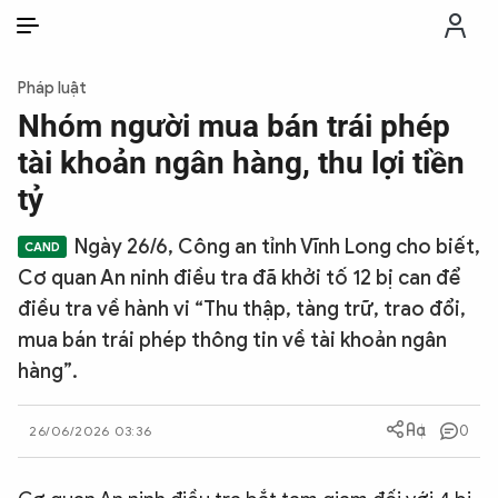
VI
VI
EN
Pháp luật
THỜI SỰ
Nhóm người mua bán trái phép
tài khoản ngân hàng, thu lợi tiền
CHỐNG DIỄN BIẾN HÒA BÌNH
tỷ
Ngày 26/6, Công an tỉnh Vĩnh Long cho biết,
CÔNG AN TRONG LÒNG DÂN
Cơ quan An ninh điều tra đã khởi tố 12 bị can để
điều tra về hành vi “Thu thập, tàng trữ, trao đổi,
XÃ HỘI
mua bán trái phép thông tin về tài khoản ngân
hàng”.
PHÁP LUẬT
0
26/06/2026 03:36
CÔNG NGHỆ