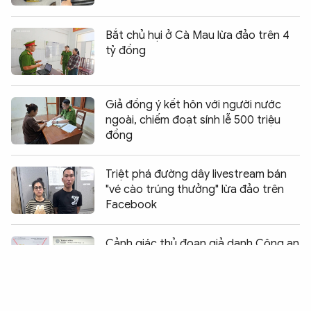
Bắt chủ hụi ở Cà Mau lừa đảo trên 4
tỷ đồng
Giả đồng ý kết hôn với người nước
ngoài, chiếm đoạt sính lễ 500 triệu
đồng
Triệt phá đường dây livestream bán
"vé cào trúng thưởng" lừa đảo trên
Facebook
Chia sẻ:
0
Cảnh giác thủ đoạn giả danh Công an
đặt mua hàng, chiếm đoạt tiền cọc