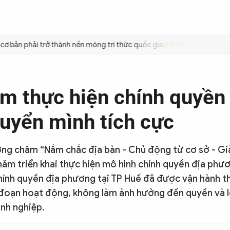
ÌNH
CÔNG AN TRONG LÒNG DÂN
XÃ HỘI
PHÁP LUẬT
QUỐC TẾ
VĂN HÓA - 
bản phải trở thành nền móng tri thức quốc gia
Triệt để tiết kiệm x
m thực hiện chính quyền 
uyển mình tích cực
ng châm “Nắm chắc địa bàn - Chủ động từ cơ sở - Gi
 năm triển khai thực hiện mô hình chính quyền địa phư
ính quyền địa phương tại TP Huế đã được vận hành t
đoạn hoạt động, không làm ảnh hưởng đến quyền và lợ
nh nghiệp.