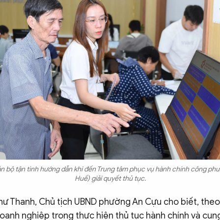
n bộ tận tình hướng dẫn khi đến Trung tâm phục vụ hành chính công ph
Huế) giải quyết thủ tục.
hư Thanh, Chủ tịch UBND phường An Cựu cho biết, theo
oanh nghiệp trong thực hiện thủ tục hành chính và cun