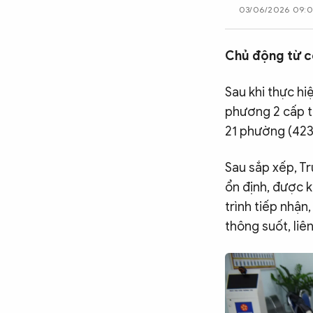
03/06/2026 09:0
CÔNG NGHỆ
Chủ động từ c
QUỐC TẾ
Sau khi thực hi
phương 2 cấp từ
VĂN HÓA - THỂ THAO
21 phường (423 
Sau sắp xếp, T
BẠN ĐỌC & CAND
ổn định, được 
trình tiếp nhận
ĐA PHƯƠNG TIỆN
thông suốt, liên
eMagazine
Podcast
Video
Ảnh
Infographic