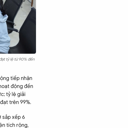
đạt tỷ lệ từ 90% đến
ộng tiếp nhận
o hoạt động đến
 tỷ lệ giải
đạt trên 99%.
ở sắp xếp 6
n tích rộng,