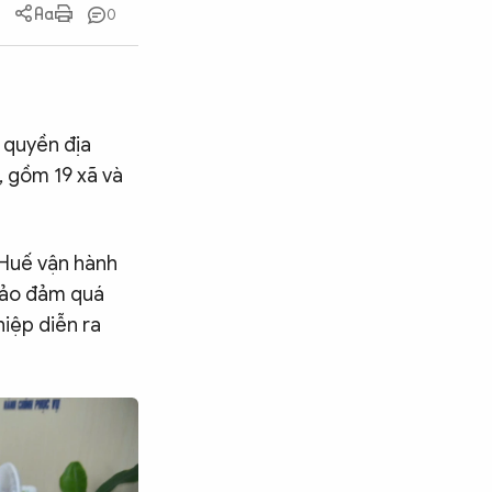
0
h quyền địa
, gồm 19 xã và
 Huế vận hành
bảo đảm quá
hiệp diễn ra