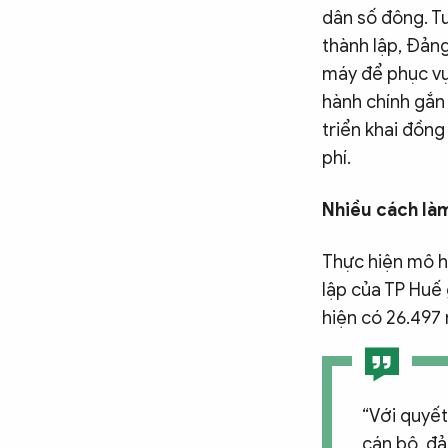
dân số đông. Tu
thành lập, Đản
máy để phục vụ
hành chính gắn 
triển khai đồng
phí.
Nhiều cách làm
Thực hiện mô h
lập của TP Huế 
hiện có 26.497
“Với quyết
cán bộ, đả