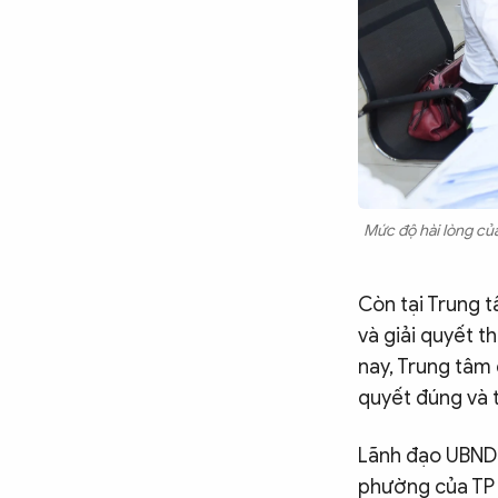
Mức độ hài lòng của
Còn tại Trung 
và giải quyết t
nay, Trung tâm 
quyết đúng và 
Lãnh đạo UBND 
phường của TP 