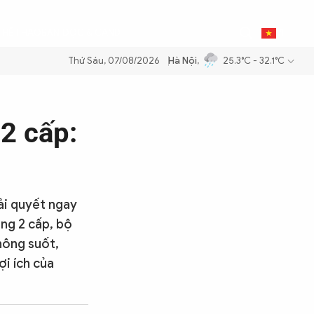
0
THỂ THAO
BẠN ĐỌC & CAND
VI
Thứ Sáu, 07/08/2026
Hà Nội
,
25.3°C - 32.1°C
ăng dầu để đảm bảo an ninh năng lượng quốc gia
Thực hiện Nghị quyế
2 cấp:
ải quyết ngay
ơng 2 cấp, bộ
hông suốt,
i ích của