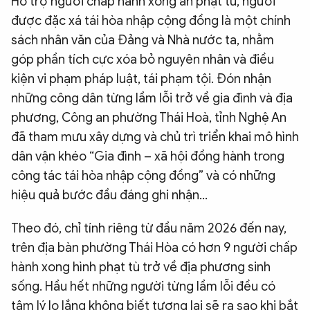
Hỗ trợ người chấp hành xong án phạt tù, người
QUỐC TẾ
được đặc xá tái hòa nhập cộng đồng là một chính
sách nhân văn của Đảng và Nhà nước ta, nhằm
góp phần tích cực xóa bỏ nguyên nhân và điều
VĂN HÓA - THỂ THAO
kiện vi phạm pháp luật, tái phạm tội. Đón nhận
những công dân từng lầm lỗi trở về gia đình và địa
BẠN ĐỌC & CAND
phương, Công an phường Thái Hoà, tỉnh Nghệ An
đã tham mưu xây dựng và chủ trì triển khai mô hình
ĐA PHƯƠNG TIỆN
dân vận khéo “Gia đình – xã hội đồng hành trong
eMagazine
Podcast
công tác tái hòa nhập cộng đồng” và có những
hiệu quả bước đầu đáng ghi nhận…
Video
Ảnh
Infographic
Theo đó, chỉ tính riêng từ đầu năm 2026 đến nay,
trên địa bàn phường Thái Hòa có hơn 9 người chấp
Chuyên trang
An ninh thế giới
Văn nghệ Công an
Chuyên đề
hành xong hình phạt tù trở về địa phương sinh
sống. Hầu hết những người từng lầm lỗi đều có
tâm lý lo lắng không biết tương lai sẽ ra sao khi bắt