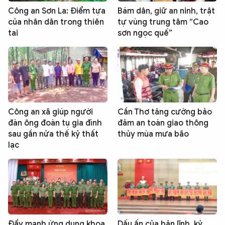
Công an Sơn La: Điểm tựa
Bám dân, giữ an ninh, trật
của nhân dân trong thiên
tự vùng trung tâm “Cao
tai
sơn ngọc quế”
Công an xã giúp người
Cần Thơ tăng cường bảo
đàn ông đoàn tụ gia đình
đảm an toàn giao thông
sau gần nửa thế kỷ thất
thủy mùa mưa bão
lạc
Đẩy mạnh ứng dụng khoa
Dấu ấn của bản lĩnh, kỷ