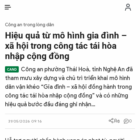
VI
VI
EN
Công an trong lòng dân
THỜI SỰ
Hiệu quả từ mô hình gia đình –
xã hội trong công tác tái hòa
CHỐNG DIỄN BIẾN HÒA BÌNH
nhập cộng đồng
Công an phường Thái Hoà, tỉnh Nghệ An đã
CÔNG AN TRONG LÒNG DÂN
tham mưu xây dựng và chủ trì triển khai mô hình
dân vận khéo “Gia đình – xã hội đồng hành trong
XÃ HỘI
công tác tái hòa nhập cộng đồng” và có những
hiệu quả bước đầu đáng ghi nhận…
PHÁP LUẬT
0
31/05/2026 09:16
CÔNG NGHỆ