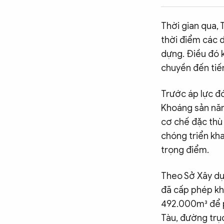
CÔNG NGHỆ
Thời gian qua, 
thời điểm các d
QUỐC TẾ
dựng. Điều đó
k
chuyền đến tiến
VĂN HÓA - THỂ THAO
Trước áp lực đó
Khoáng sản năm
BẠN ĐỌC & CAND
cơ chế đặc thù 
chóng triển kha
trọng điểm.
ĐA PHƯƠNG TIỆN
eMagazine
Podcast
Theo Sở Xây dựn
đã cấp phép kha
Video
Ảnh
492.000m³ để p
Infographic
Tàu, đường trục