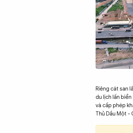
Riêng cát san l
du lịch lấn biể
và cấp phép kha
Thủ Dầu Một - 