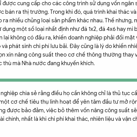
ỉ được cung cấp cho các công trình sử dụng vốn ngân 
 bán ra thị trường. Trong khi đó, quá trình khai thác v
o ra nhiều chủng loại sản phẩm khác nhau. Thế nhưng, 
sử dụng một số loại nhất định như đá 1x2, đá 4x6 hay mi 
òn lại không có đầu ra, khiến doanh nghiệp phải đối mặt
 và phát sinh chi phí lưu bãi. Đây cũng là lý do khiến n
ọn xin nâng công suất theo cơ chế thông thường thay 
c thù mà Nhà nước đang khuyến khích.
nghiệp chia sẻ rằng điều họ cần không chỉ là thủ tục 
một cơ chế tiêu thụ linh hoạt để yên tâm đầu tư mở rộn
ng được bảo đảm, việc bỏ thêm vốn nâng công suất sẽ
tài chính, nhất là khi chi phí khai thác, nhiên liệu và vận