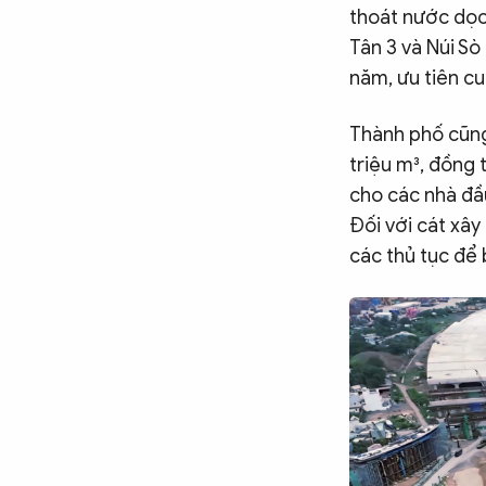
Chuyên trang
An ninh thế giới
Văn nghệ Công an
thoát nước dọc
Chuyên đề
Tân 3 và Núi S
năm, ưu tiên c
Thành phố cũng
triệu m³, đồng 
cho các nhà đầu
Đối với cát xây
các thủ tục để