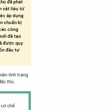
thù đã phát
 vật liệu từ
việc áp dụng
an chuẩn bị
 các công
mới đã tạo
đã được quy
ốn đầu tư
hiện tình trạng
ặc thù.
o cơ chế
Tìm kiếm