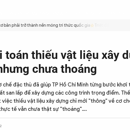
ÌNH
CÔNG AN TRONG LÒNG DÂN
XÃ HỘI
PHÁP LUẬT
QUỐC TẾ
VĂN HÓA - 
bản phải trở thành nền móng tri thức quốc gia
Triệt để tiết kiệm x
i toán thiếu vật liệu xây 
nhưng chưa thoáng
 chế đặc thù đã giúp TP Hồ Chí Minh từng bước khơi
đất san lấp để xây dựng các công trình trọng điểm. Th
 việc thiếu vật liệu xây dựng chỉ mới "thông" về cơ ch
 thực tế vẫn chưa thật sự "thoáng"….
2