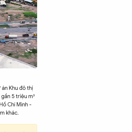
 án Khu đô thị
 gần 5 triệu m³
 Hồ Chí Minh -
ểm khác.