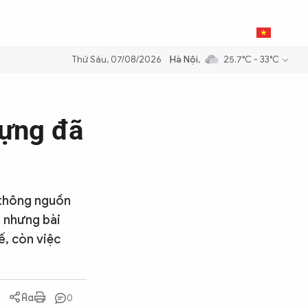
0
THỂ THAO
BẠN ĐỌC & CAND
VI
Thứ Sáu, 07/08/2026
Hà Nội
,
25.7°C - 33°C
ăng dầu để đảm bảo an ninh năng lượng quốc gia
Thực hiện Nghị quyế
dựng đã
 thông nguồn
ế nhưng bài
ế, còn việc
0