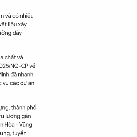
ểm và có nhiều
ật liệu xây
hưởng dây
ịa chất và
/2025/NQ-CP về
 Minh đã nhanh
c vụ các dự án
dựng, thành phố
trữ lượng gần
ên Hòa - Vũng
Hưng, tuyến