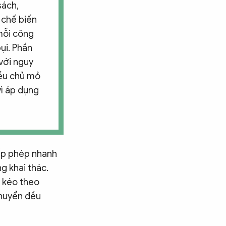
sách,
à chế biến
mỗi công
bụi. Phần
 với nguy
hiều chủ mỏ
vì áp dụng
cấp phép nhanh
g khai thác.
 kéo theo
 chuyển đều