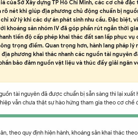
iá của Sở Xây dựng TP Hồ Chí Minh, các cơ chế đặc 
 rõ nét khi giúp địa phương chủ động chuẩn bị nguồn
 chỉ xử lý khi các dự án phát sinh nhu cầu. Đặc biệt, 
với khoáng sản nhóm IV đã góp phần rút ngắn thời gi
hanh tiến độ cấp phép khai thác đất san lấp phục vụ
thông trọng điểm. Quan trọng hơn, hành lang pháp lý 
ể địa phương khai thác nhanh các nguồn tài nguyên 
phần bảo đảm nguồn vật liệu và thúc đẩy giải ngân v
nguồn tài nguyên đã được chuẩn bị sẵn sàng thì lại xuất 
hiệp vẫn chưa thật sự hào hứng tham gia theo cơ chế đ
n, theo quy định hiện hành, khoáng sản khai thác the