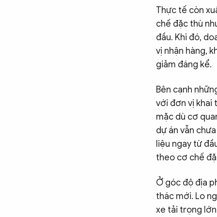
Thực tế còn xu
chế đặc thù như
đầu. Khi đó, d
vị nhận hàng, k
giảm đáng kể.
Bên cạnh những
với đơn vị khai
mặc dù cơ quan
dự án vẫn chưa
liệu ngay từ đầu
theo cơ chế đặ
Ở góc độ địa ph
thác mới. Lo ng
xe tải trọng l