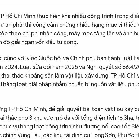
TP Hồ Chí Minh thực hiện khá nhiều công trình trọng đi
ự án phải thi công cầm chừng nhiều hạng mục vì thiếu v
éo theo chi phí nhân công, máy móc tăng lên và ảnh 
 độ giải ngân vốn đầu tư công.
, cùng với việc Quốc hội và Chính phủ ban hành Luật Đ
 2024, Luật sửa đổi năm 2025 và Nghị quyết số 66.4
khai thác khoáng sản làm vật liệu xây dựng, TP Hồ Chí
i hàng loạt giải pháp nhằm chuẩn bị nguồn vật liệu phụ
g TP Hồ Chí Minh, để giải quyết bài toán vật liệu xây 
i thác cho 3 khu vực mỏ đá với tổng diện tích 16,3ha, 
hục vụ hàng loạt công trình như đường nối cao tốc Bi
 chính Vũng Tàu, các khu tái định cư Long Sơn, Phước 