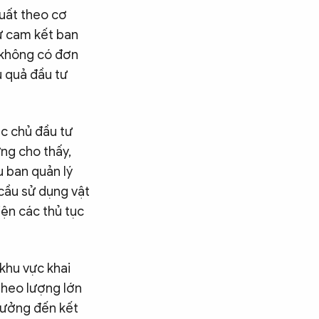
uất theo cơ
hư cam kết ban
 không có đơn
u quả đầu tư
c chủ đầu tư
ựng cho thấy,
 ban quản lý
cầu sử dụng vật
hiện các thủ tục
khu vực khai
 theo lượng lớn
 hưởng đến kết