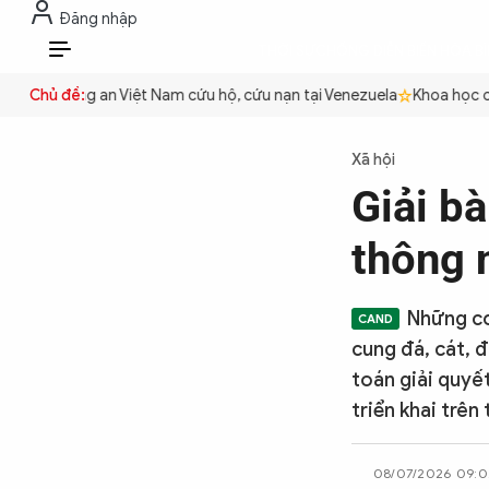
Đăng nhập
THỜI SỰ
CHỐNG DIỄN BIẾN HÒA B
VI
uyền
Chủ đề:
Công an Việt Nam cứu hộ, cứu nạn tại Venezuela
Khoa học cơ 
THỜI SỰ
Xã hội
Giải bà
CHỐNG DIỄN BIẾN HÒA BÌNH
thông 
CÔNG AN TRONG LÒNG DÂN
Những cơ
cung đá, cát, 
XÃ HỘI
toán giải quyết
triển khai trên
PHÁP LUẬT
08/07/2026 09:0