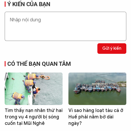
Ý KIẾN CỦA BẠN
Gửi ý kiến
CÓ THỂ BẠN QUAN TÂM
Tìm thấy nạn nhân thứ hai
Vì sao hàng loạt tàu cá ở
trong vụ 4 người bị sóng
Huế phải nằm bờ dài
cuốn tại Mũi Nghê
ngày?