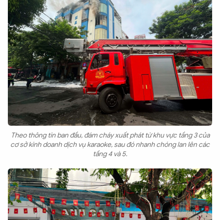
Theo thông tin ban đầu, đám cháy xuất phát từ khu vực tầng 3 của
cơ sở kinh doanh dịch vụ karaoke, sau đó nhanh chóng lan lên các
tầng 4 và 5.