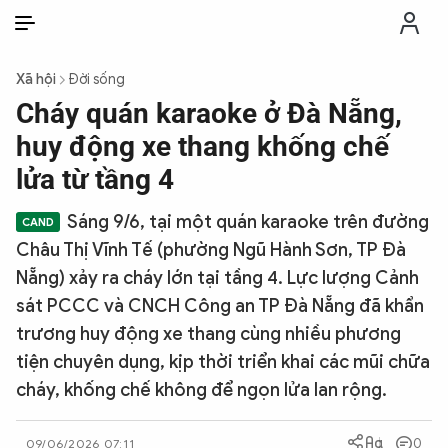
VI
VI
EN
Xã hội
Đời sống
THỜI SỰ
Cháy quán karaoke ở Đà Nẵng,
huy động xe thang khống chế
CHỐNG DIỄN BIẾN HÒA BÌNH
lửa từ tầng 4
Sáng 9/6, tại một quán karaoke trên đường
CÔNG AN TRONG LÒNG DÂN
Châu Thị Vĩnh Tế (phường Ngũ Hành Sơn, TP Đà
Nẵng) xảy ra cháy lớn tại tầng 4. Lực lượng Cảnh
XÃ HỘI
sát PCCC và CNCH Công an TP Đà Nẵng đã khẩn
trương huy động xe thang cùng nhiều phương
PHÁP LUẬT
tiện chuyên dụng, kịp thời triển khai các mũi chữa
cháy, khống chế không để ngọn lửa lan rộng.
CÔNG NGHỆ
0
09/06/2026 07:11