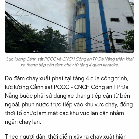
Lực lượng Cảnh sát PCCC và CNCH Công an TP Đà Nẵng triển khai
xe thang tiếp cận đám cháy từ tầng 4 quán karaoke.
Do đám cháy xuất phát tại tầng 4 của công trình,
lực lượng Cảnh sát PCCC - CNCH Công an TP Đà
Nẵng buộc phải sử dụng xe thang tiếp cận từ bên
ngoài, phun nước trực tiếp vào khu vực cháy, đồng
thời tổ chức làm mát các khu vực lân cận nhằm
ngăn cháy lan.
Theo người dân, thời điểm xảy ra cháy xuất hiện