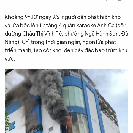
QUỐC TẾ
Khoảng 9h20' ngày 9/6, người dân phát hiện khói
và lửa bốc lên từ tầng 4 quán karaoke Anh Ca (số 1
VĂN HÓA - THỂ THAO
đường Châu Thị Vĩnh Tế, phường Ngũ Hành Sơn, Đà
Nẵng). Chỉ trong thời gian ngắn, ngọn lửa phát
BẠN ĐỌC & CAND
triển mạnh, tạo cột khói đen dày đặc bao trùm khu
vực.
ĐA PHƯƠNG TIỆN
eMagazine
Podcast
Video
Ảnh
Infographic
Chuyên trang
An ninh thế giới
Văn nghệ Công an
Chuyên đề