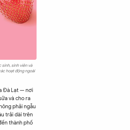
 sinh, sinh viên và
 các hoạt động ngoài
a Đà Lạt — nơi
sữa và cho ra
không phải ngẫu
u trải dài trên
 đến thành phố