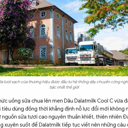
a tươi sạch của thương hiệu được đầu tư hệ thống dây chuyền công nghệ
bậc nhất thế giới
Thức uống sữa chua lên men Dâu Dalatmilk Cool C vừa đ
 tiêu dùng đồng thời khẳng định nỗ lực đổi mới không
 nguồn sữa tươi cao nguyên thuần khiết, thiên nhiên Đà
 xuyên suốt để Dalatmilk tiếp tục viết nên những câu