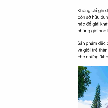
Không chỉ ghi 
còn sở hữu dung
hảo để giải khá
những giờ học t
Sản phẩm đặc bi
và giới trẻ thà
cho những "khoả