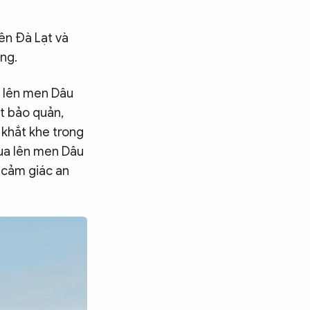
iên Đà Lạt và
ng.
a lên men Dâu
t bảo quản,
 khắt khe trong
hua lên men Dâu
 cảm giác an
Tìm kiếm