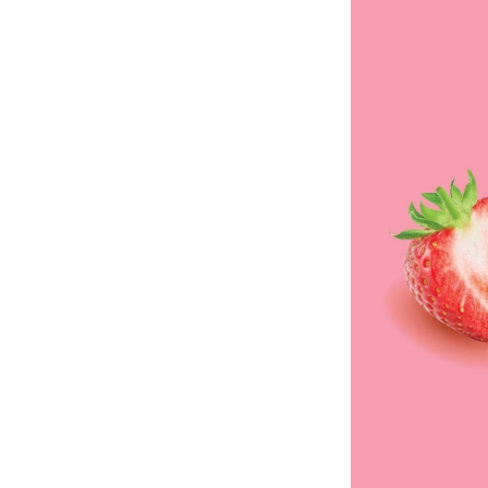
Chuyên trang
An ninh thế giới
Văn nghệ Công an
Chuyên đề