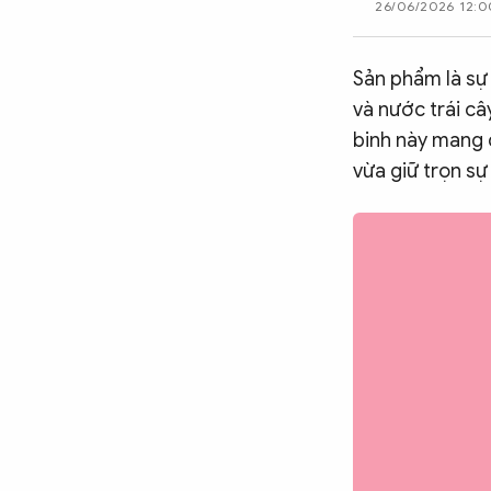
26/06/2026 12:0
CÔNG NGHỆ
Sản phẩm là sự
và nước trái câ
QUỐC TẾ
binh này mang đ
vừa giữ trọn sự
VĂN HÓA - THỂ THAO
BẠN ĐỌC & CAND
ĐA PHƯƠNG TIỆN
eMagazine
Podcast
Video
Ảnh
Infographic