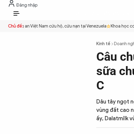
Đăng nhập
THỜI SỰ
CHỐNG DIỄN BIẾN HÒA B
VI
ền
Công an Việt Nam cứu hộ, cứu nạn tại Venezuela
Chủ đề:
Khoa học cơ bả
THỜI SỰ
Kinh tế
Doanh ng
Câu ch
CHỐNG DIỄN BIẾN HÒA BÌNH
sữa ch
CÔNG AN TRONG LÒNG DÂN
C
XÃ HỘI
Dâu tây ngọt n
vùng đất cao n
ấy, Dalatmilk 
PHÁP LUẬT