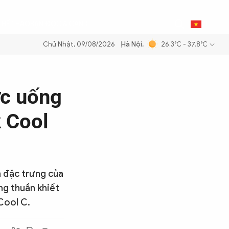
0
THỂ THAO
BẠN ĐỌC & CAND
VI
Chủ Nhật, 09/08/2026
Hà Nội
,
26.3°C - 37.8°C
g dầu để đảm bảo an ninh năng lượng quốc gia
Thực hiện Nghị quyết 
ức uống
 Cool
h đặc trưng của
ng thuần khiết
Cool C.