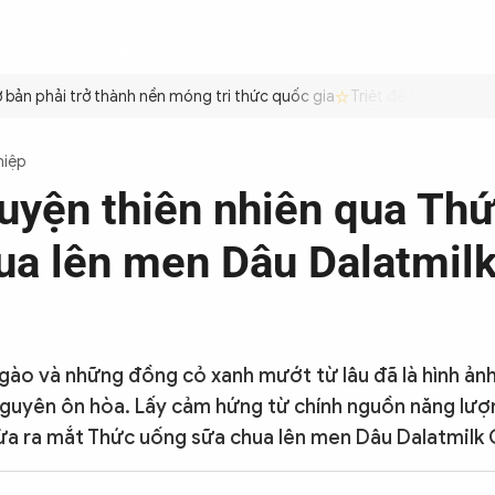
ÌNH
CÔNG AN TRONG LÒNG DÂN
XÃ HỘI
PHÁP LUẬT
QUỐC TẾ
VĂN HÓA - 
n phải trở thành nền móng tri thức quốc gia
Triệt để tiết kiệm xăn
hiệp
uyện thiên nhiên qua Th
ua lên men Dâu Dalatmilk
gào và những đồng cỏ xanh mướt từ lâu đã là hình ản
guyên ôn hòa. Lấy cảm hứng từ chính nguồn năng lượ
vừa ra mắt Thức uống sữa chua lên men Dâu Dalatmilk 