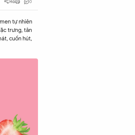
0
 men tự nhiên
ặc trưng, tân
át, cuốn hút,