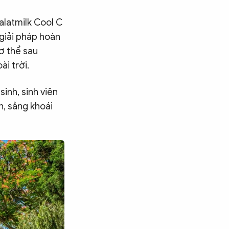
alatmilk Cool C
 giải pháp hoàn
ơ thể sau
i trời.
inh, sinh viên
h, sảng khoái