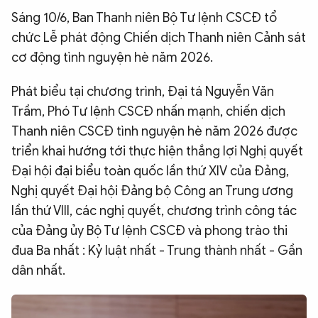
Sáng 10/6, Ban Thanh niên Bộ Tư lệnh CSCĐ tổ
QUỐC TẾ
chức Lễ phát động Chiến dịch Thanh niên Cảnh sát
cơ động tình nguyện hè năm 2026.
VĂN HÓA - THỂ THAO
Phát biểu tại chương trình, Đại tá Nguyễn Văn
BẠN ĐỌC & CAND
Trầm, Phó Tư lệnh CSCĐ nhấn mạnh, chiến dịch
Thanh niên CSCĐ tình nguyện hè năm 2026 được
triển khai hướng tới thực hiện thắng lợi Nghị quyết
ĐA PHƯƠNG TIỆN
Đại hội đại biểu toàn quốc lần thứ XIV của Đảng,
eMagazine
Podcast
Nghị quyết Đại hội Đảng bộ Công an Trung ương
Video
Ảnh
lần thứ VIII, các nghị quyết, chương trình công tác
của Đảng ủy Bộ Tư lệnh CSCĐ và phong trào thi
Infographic
đua Ba nhất : Kỷ luật nhất - Trung thành nhất - Gần
Chuyên trang
An ninh thế giới
Văn nghệ Công an
dân nhất.
Chuyên đề