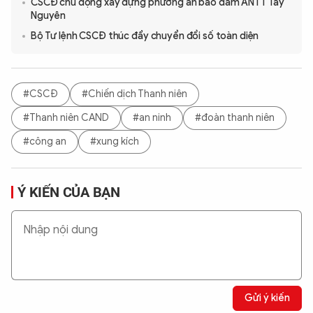
CSCĐ chủ động xây dựng phương án bảo đảm ANTT Tây
Nguyên
Bộ Tư lệnh CSCĐ thúc đẩy chuyển đổi số toàn diện
#CSCĐ
#Chiến dịch Thanh niên
#Thanh niên CAND
#an ninh
#đoàn thanh niên
#công an
#xung kích
Ý KIẾN CỦA BẠN
Gửi ý kiến