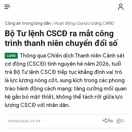
VI
VI
EN
Công an trong lòng dân
Hoạt động của lực lượng CAND
THỜI SỰ
Bộ Tư lệnh CSCĐ ra mắt công
trình thanh niên chuyển đổi số
CHỐNG DIỄN BIẾN HÒA BÌNH
Thông qua Chiến dịch Thanh niên Cảnh sát
cơ động (CSCĐ) tình nguyện hè năm 2026, tuổi
CÔNG AN TRONG LÒNG DÂN
trẻ Bộ Tư lệnh CSCĐ tiếp tục khẳng định vai trò
là lực lượng nòng cốt, xung kích trong các phong
XÃ HỘI
trào hành động cách mạng; tăng cường mối quan
hệ gắn bó mật thiết, không thể tách rời giữa lực
PHÁP LUẬT
lượng CSCĐ với nhân dân.
CÔNG NGHỆ
0
10/06/2026 07:29