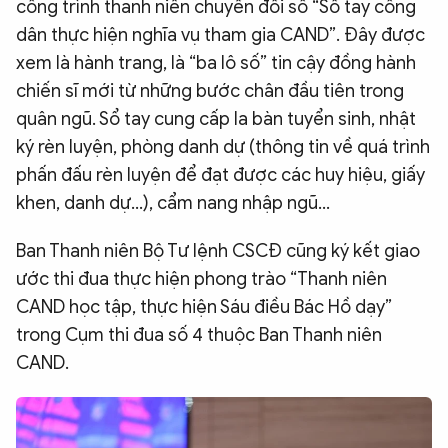
công trình thanh niên chuyển đổi số “Sổ tay công
dân thực hiện nghĩa vụ tham gia CAND”. Đây được
xem là hành trang, là “ba lô số” tin cậy đồng hành
chiến sĩ mới từ những bước chân đầu tiên trong
quân ngũ. Sổ tay cung cấp la bàn tuyển sinh, nhật
ký rèn luyện, phòng danh dự (thông tin về quá trình
phấn đấu rèn luyện để đạt được các huy hiệu, giấy
khen, danh dự...), cẩm nang nhập ngũ...
Ban Thanh niên Bộ Tư lệnh CSCĐ cũng ký kết giao
ước thi đua thực hiện phong trào “Thanh niên
CAND học tập, thực hiện Sáu điều Bác Hồ dạy”
trong Cụm thi đua số 4 thuộc Ban Thanh niên
CAND.