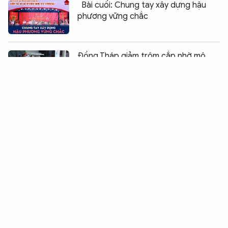
Bài cuối: Chung tay xây dựng hậu
phương vững chắc
Chia sẻ:
0
Đồng Tháp giảm trộm cắp nhờ mô
hình Công an địa phương 2 cấp
Tạo cơ hội cho người lầm lỡ làm lại
cuộc đời
Công an xã giúp người dân tìm lại
thân nhân sau 48 năm thất lạc
Cụm thi đua số 2 tổ chức chuỗi sinh
hoạt chính trị tại Tây Ninh