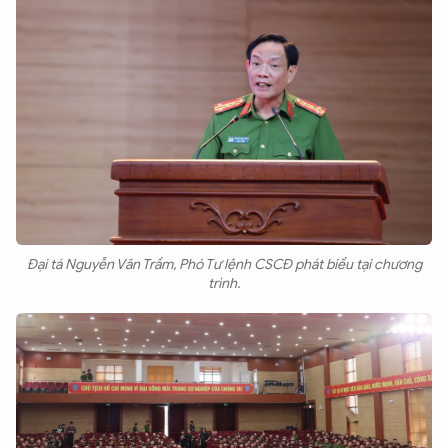
Đại tá Nguyễn Văn Trầm, Phó Tư lệnh CSCĐ phát biểu tại chương
trình.