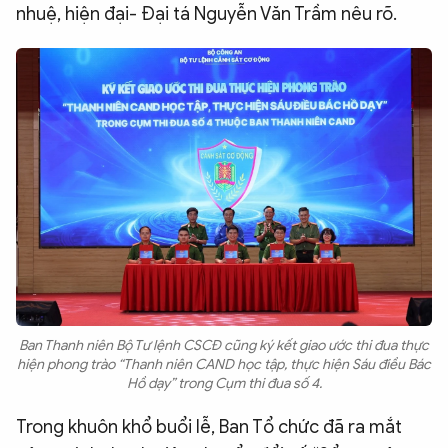
nhuệ, hiện đại- Đại tá Nguyễn Văn Trầm nêu rõ.​
Ban Thanh niên Bộ Tư lệnh CSCĐ cũng ký kết giao ước thi đua thực
hiện phong trào “Thanh niên CAND học tập, thực hiện Sáu điều Bác
Hồ dạy” trong Cụm thi đua số 4.
Trong khuôn khổ buổi lễ, Ban Tổ chức đã ra mắt