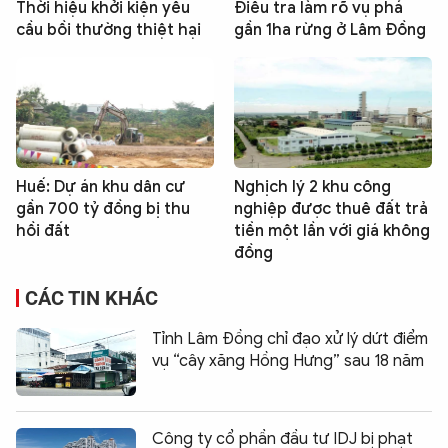
Thời hiệu khởi kiện yêu
Điều tra làm rõ vụ phá
cầu bồi thường thiệt hại
gần 1ha rừng ở Lâm Đồng
Huế: Dự án khu dân cư
Nghịch lý 2 khu công
gần 700 tỷ đồng bị thu
nghiệp được thuê đất trả
hồi đất
tiền một lần với giá không
đồng
CÁC TIN KHÁC
Tỉnh Lâm Đồng chỉ đạo xử lý dứt điểm
vụ “cây xăng Hồng Hưng” sau 18 năm
Công ty cổ phần đầu tư IDJ bị phạt