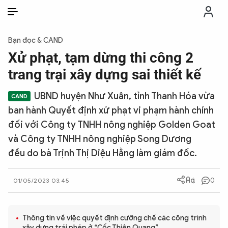
VI
VI
EN
Bạn đọc & CAND
THỜI SỰ
Xử phạt, tạm dừng thi công 2
trang trại xây dựng sai thiết kế
CHỐNG DIỄN BIẾN HÒA BÌNH
UBND huyện Như Xuân, tỉnh Thanh Hóa vừa
ban hành Quyết định xử phạt vi phạm hành chính
CÔNG AN TRONG LÒNG DÂN
đối với Công ty TNHH nông nghiệp Golden Goat
và Công ty TNHH nông nghiệp Song Dương
XÃ HỘI
đều do bà Trịnh Thị Diệu Hằng làm giám đốc.
PHÁP LUẬT
0
01/05/2023 03:45
CÔNG NGHỆ
Thông tin về việc quyết định cưỡng chế các công trình
xây dựng trái phép ở “Cốc Thiên Quang”