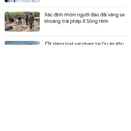
Xác định nhóm người đào đãi vàng sa
khoáng trái phép ở Sông Hinh
Chia sẻ:
0
Hàng loạt sai phạm tại Dự án Khu
du lịch sinh thái biển Ngân Hạnh
Cá chết trắng hồ Đồng Nững,
nghi vấn nước thải từ trang trại chăn
nuôi lợn
Kỷ luật nhiều cán bộ liên quan đến dự
án xây dựng Nhà khách Thành ủy Huế