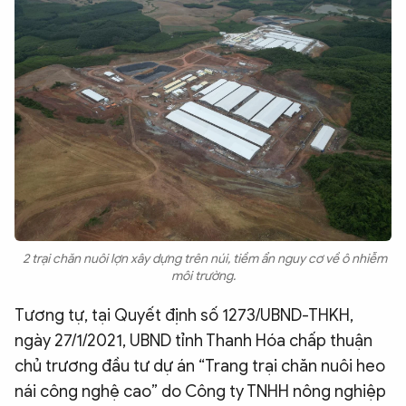
2 trại chăn nuôi lợn xây dựng trên núi, tiềm ẩn nguy cơ về ô nhiễm
môi trường.
Tương tự, tại Quyết định số 1273/UBND-THKH,
ngày 27/1/2021, UBND tỉnh Thanh Hóa chấp thuận
chủ trương đầu tư dự án “Trang trại chăn nuôi heo
nái công nghệ cao” do Công ty TNHH nông nghiệp