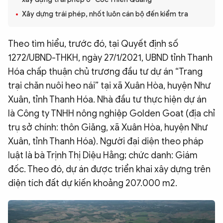
QUỐC TẾ
Xây dựng trái phép, nhốt luôn cán bộ đến kiểm tra
Theo tìm hiểu, trước đó, tại Quyết định số
VĂN HÓA - THỂ THAO
1272/UBND-THKH, ngày 27/1/2021, UBND tỉnh Thanh
Hóa chấp thuận chủ trương đầu tư dự án “Trang
BẠN ĐỌC & CAND
trại chăn nuôi heo nái” tại xã Xuân Hòa, huyện Như
Xuân, tỉnh Thanh Hóa. Nhà đầu tư thực hiện dự án
ĐA PHƯƠNG TIỆN
là Công ty TNHH nông nghiệp Golden Goat (địa chỉ
eMagazine
Podcast
trụ sở chính: thôn Giăng, xã Xuân Hòa, huyện Như
Xuân, tỉnh Thanh Hóa). Người đại diện theo pháp
Video
Ảnh
luật là bà Trịnh Thị Diệu Hằng; chức danh: Giám
Infographic
đốc. Theo đó, dự án được triển khai xây dựng trên
Chuyên trang
An ninh thế giới
Văn nghệ Công an
diện tích đất dự kiến khoảng 207.000 m2.
Chuyên đề