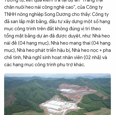
Tương tự, kết quả kiểm tra tại dự án “Trang trại
chăn nuôi heo nái công nghệ cao”, của Công ty
TNHH nông nghiệp Song Dương cho thấy: Công ty
đã san lấp mặt bằng, đầu tư xây dựng một số hạng
mục công trình trên đất không đúng vị trí theo
tổng mặt bằng dự án đã được duyệt, như: Nhà heo
nái đẻ (04 hạng mục), Nhà heo mang thai (04 hạng
mục), Nhà heo phát triển hậu bị, Nhà heo nọc + pha
chế tinh, Nhà nghỉ sinh hoạt nhân viên (02 nhả) và
các hạng mục công trình phụ trợ khác.