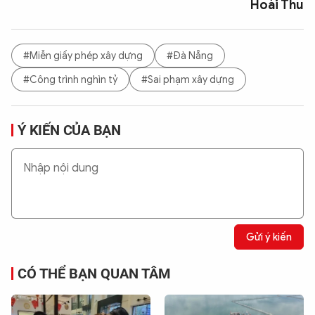
Hoài Thu
#Miễn giấy phép xây dựng
#Đà Nẵng
#Công trình nghìn tỷ
#Sai phạm xây dựng
Ý KIẾN CỦA BẠN
Gửi ý kiến
CÓ THỂ BẠN QUAN TÂM