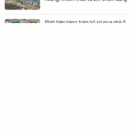
Chia sẻ:
0
Phát hiện hàng trăm hồ sơ mua nhà ở
xã hội không hợp lệ tại Đồng Nai
Chưa được giao đất, một doanh
nghiệp đã xây hàng chục căn nhà rồi...
bán
Điều tra Công ty gỗ “né” hóa đơn
trên 17 tỷ đồng
Đà Nẵng: Khơi thông nguồn lực từ
những dự án nghìn tỷ tồn đọng