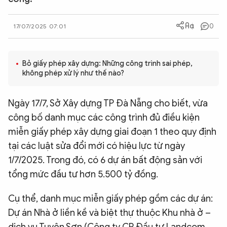
QUỐC TẾ
0
17/07/2025 07:01
VĂN HÓA - THỂ THAO
Bỏ giấy phép xây dựng: Những công trình sai phép,
không phép xử lý như thế nào?
BẠN ĐỌC & CAND
Ngày 17/7, Sở Xây dựng TP Đà Nẵng cho biết, vừa
ĐA PHƯƠNG TIỆN
công bố danh mục các công trình đủ điều kiện
eMagazine
Podcast
miễn giấy phép xây dựng giai đoạn 1 theo quy định
Video
Ảnh
tại các luật sửa đổi mới có hiệu lực từ ngày
1/7/2025. Trong đó, có 6 dự án bất động sản với
Infographic
tổng mức đầu tư hơn 5.500 tỷ đồng.
Chuyên trang
An ninh thế giới
Văn nghệ Công an
Chuyên đề
Cụ thể, danh mục miễn giấy phép gồm các dự án:
Dự án Nhà ở liền kề và biệt thự thuộc Khu nhà ở –