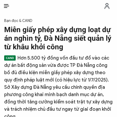
VI
VI
EN
Bạn đọc & CAND
THỜI SỰ
Miễn giấy phép xây dựng loạt dự
án nghìn tỷ, Đà Nẵng siết quản lý
CHỐNG DIỄN BIẾN HÒA BÌNH
từ khâu khởi công
Hơn 5.500 tỷ đồng vốn đầu tư đổ vào các
CÔNG AN TRONG LÒNG DÂN
dự án bất động sản vừa được TP Đà Nẵng công
bố đủ điều kiện miễn giấy phép xây dựng theo
XÃ HỘI
quy định pháp luật mới (có hiệu lực từ 1/7/2025).
Sở Xây dựng Đà Nẵng yêu cầu chính quyền địa
PHÁP LUẬT
phương công khai minh bạch danh mục dự án,
đồng thời tăng cường kiểm soát trật tự xây dựng
CÔNG NGHỆ
và trách nhiệm chủ đầu tư ngay từ giai đoạn khởi
công.