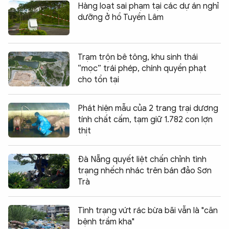
Hàng loạt sai phạm tại các dự án nghỉ
dưỡng ở hồ Tuyền Lâm
Trạm trộn bê tông, khu sinh thái
“mọc” trái phép, chính quyền phạt
cho tồn tại
Phát hiện mẫu của 2 trang trại dương
tính chất cấm, tạm giữ 1.782 con lợn
thịt
Đà Nẵng quyết liệt chấn chỉnh tình
trạng nhếch nhác trên bán đảo Sơn
Trà
Tình trạng vứt rác bừa bãi vẫn là "căn
bệnh trầm kha"