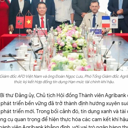
, Giám đốc AFD Việt Nam và ông Đoàn Ngọc Lưu, Phó Tổng Giám đốc Agri
thức ký kết Hợp đồng tín dụng Hạn mức tài chính khí hậu.
Bí thư Đảng ủy, Chủ tịch Hội đồng Thành viên Agribank 
 phát triển bền vững đã trở thành định hướng xuyên su
 phát triển mới. Trong bối cảnh đó, tín dụng xanh và tài
ng cụ quan trọng để hiện thực hóa các cam kết khí hậu
hành viên Agribank khẳng định, với vai trò ngân hàng 