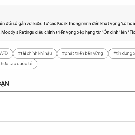
n đổi số gắn với ESG: Từ các Kiosk thông minh đến khát vọng 'số hóa
Moody’s Ratings điều chỉnh triển vọng xếp hạng từ “Ổn định” lên “Tí
AFD
#tài chính khí hậu
#phát triển bền vững
#tín dụng 
#hợp tác quốc tế
BẠN