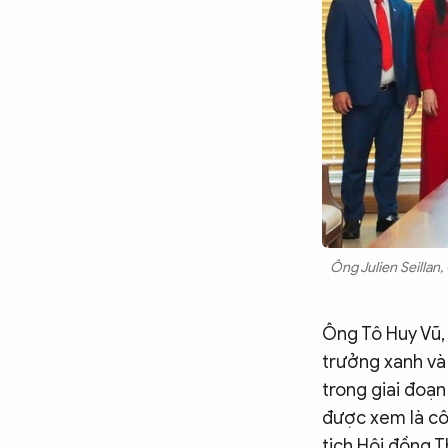
Chuyên trang
An ninh thế giới
Văn nghệ Công an
Chuyên đề
Ông Julien Seillan
Ông Tô Huy Vũ, 
trưởng xanh và
trong giai đoạn
được xem là cô
tịch Hội đồng T