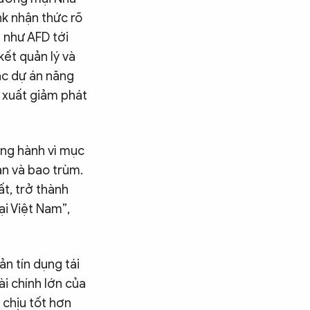
nk nhận thức rõ
 như AFD tới
ết quản lý và
ác dự án năng
 xuất giảm phát
ồng hành vì mục
àn và bao trùm.
t, trở thành
ại Việt Nam”,
ản tín dụng tái
i chính lớn của
 chịu tốt hơn