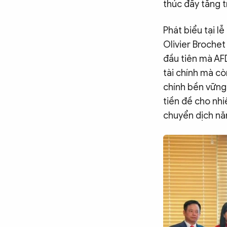
thúc đẩy tăng t
CÔNG NGHỆ
Phát biểu tại l
Olivier Brochet
QUỐC TẾ
đầu tiên mà AF
tài chính mà cò
VĂN HÓA - THỂ THAO
chính bền vững 
tiền đề cho nhi
chuyển dịch nă
BẠN ĐỌC & CAND
ĐA PHƯƠNG TIỆN
eMagazine
Podcast
Video
Ảnh
Infographic