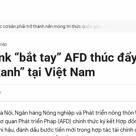
ÌNH
CÔNG AN TRONG LÒNG DÂN
XÃ HỘI
PHÁP LUẬT
QUỐC TẾ
VĂN HÓA - 
ơ bản phải trở thành nền móng tri thức quốc gia
Triệt để tiết kiệm
hiệp
nk “bắt tay” AFD thúc đẩy
xanh” tại Việt Nam
7
Hà Nội, Ngân hàng Nông nghiệp và Phát triển nông thôn
ơ quan Phát triển Pháp (AFD) chính thức ký kết Hợp đồ
hí hậu, đánh dấu bước tiến mới trong hợp tác tài chín