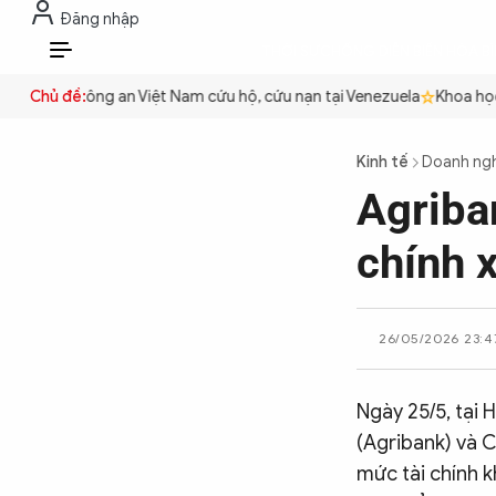
Đăng nhập
THỜI SỰ
CHỐNG DIỄN BIẾN HÒA B
VI
quyền
Chủ đề:
Công an Việt Nam cứu hộ, cứu nạn tại Venezuela
Khoa học c
THỜI SỰ
Kinh tế
Doanh ng
Agriba
CHỐNG DIỄN BIẾN HÒA BÌNH
chính 
CÔNG AN TRONG LÒNG DÂN
26/05/2026 23:4
XÃ HỘI
Ngày 25/5, tại 
(Agribank) và C
PHÁP LUẬT
mức tài chính k