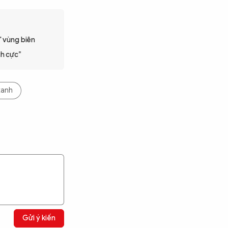
' vùng biên
ch cực”
xanh
Gửi ý kiến