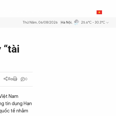
0
THỂ THAO
BẠN ĐỌC & CAND
VI
Thứ Năm, 06/08/2026
Hà Nội
,
25.6°C - 30.3°C
 xăng dầu để đảm bảo an ninh năng lượng quốc gia
Thực hiện Nghị qu
 “tài
0
 Việt Nam
ng tín dụng Hạn
h quốc tế nhằm