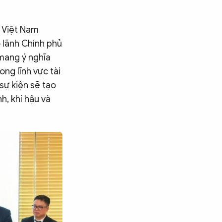
i Việt Nam
o lãnh Chính phủ
 mang ý nghĩa
ng lĩnh vực tài
sự kiện sẽ tạo
h, khí hậu và