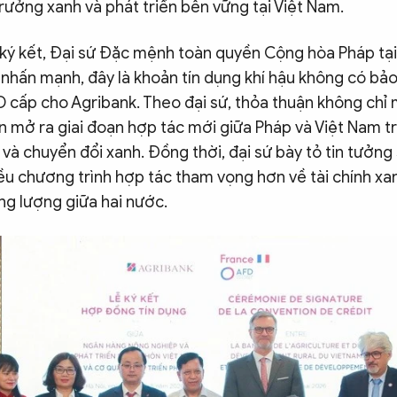
rưởng xanh và phát triển bền vững tại Việt Nam.
ễ ký kết, Đại sứ Đặc mệnh toàn quyền Cộng hòa Pháp tạ
 nhấn mạnh, đây là khoản tín dụng khí hậu không có bả
D cấp cho Agribank. Theo đại sứ, thỏa thuận không chỉ
n mở ra giai đoạn hợp tác mới giữa Pháp và Việt Nam tro
và chuyển đổi xanh. Đồng thời, đại sứ bày tỏ tin tưởng 
ều chương trình hợp tác tham vọng hơn về tài chính xan
ng lượng giữa hai nước.