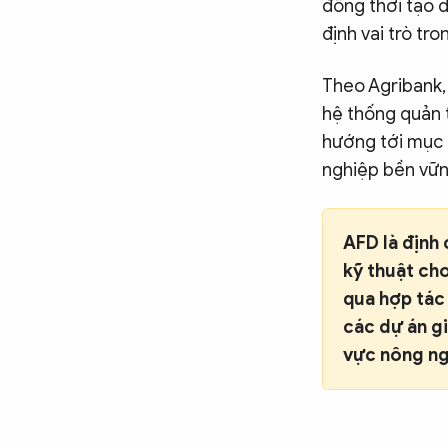
đồng thời tạo 
định vai trò tro
Theo Agribank,
hệ thống quản t
hướng tới mục t
nghiệp bền vữn
AFD là định 
kỹ thuật cho
qua hợp tác
các dự án gi
vực nông ng