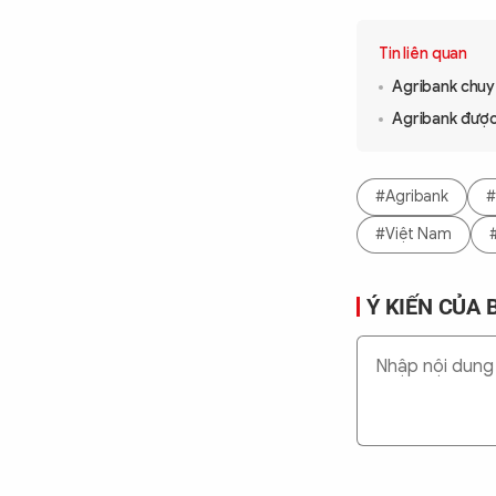
Tin liên quan
Agribank chuyể
Agribank được 
#Agribank
#
#Việt Nam
Ý KIẾN CỦA 