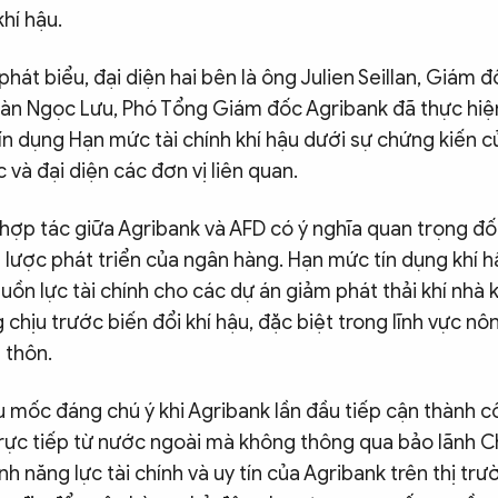
khí hậu.
hát biểu, đại diện hai bên là ông Julien Seillan, Giám đ
n Ngọc Lưu, Phó Tổng Giám đốc Agribank đã thực hiện
n dụng Hạn mức tài chính khí hậu dưới sự chứng kiến c
c và đại diện các đơn vị liên quan.
hợp tác giữa Agribank và AFD có ý nghĩa quan trọng đối
n lược phát triển của ngân hàng. Hạn mức tín dụng khí 
ồn lực tài chính cho các dự án giảm phát thải khí nhà 
chịu trước biến đổi khí hậu, đặc biệt trong lĩnh vực nô
 thôn.
u mốc đáng chú ý khi Agribank lần đầu tiếp cận thành 
 trực tiếp từ nước ngoài mà không thông qua bảo lãnh C
nh năng lực tài chính và uy tín của Agribank trên thị tr