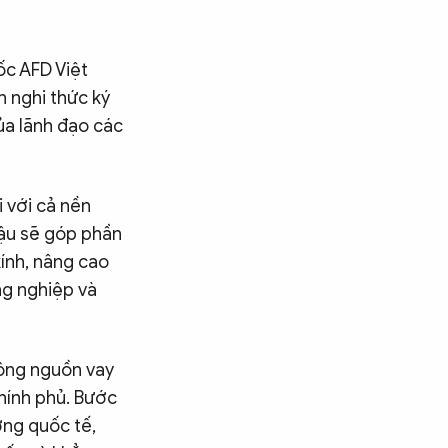
ốc AFD Việt
 nghi thức ký
ủa lãnh đạo các
 với cả nền
hậu sẽ góp phần
kính, nâng cao
ng nghiệp và
công nguồn vay
hính phủ. Bước
ường quốc tế,
Tìm kiếm