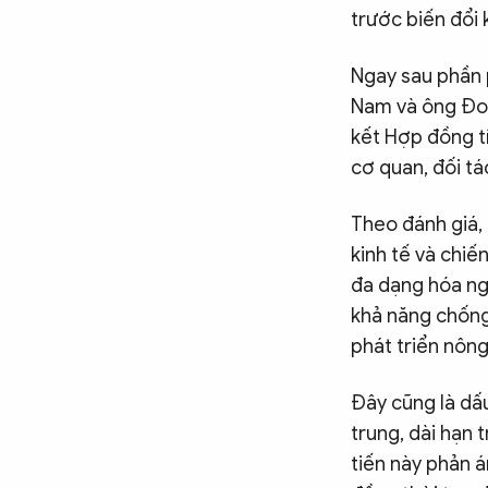
trước biến đổi 
Ngay sau phần p
Nam và ông Đoà
kết Hợp đồng tí
cơ quan, đối tá
Theo đánh giá, 
kinh tế và chiế
đa dạng hóa ngu
khả năng chống 
phát triển nông
Đây cũng là dấ
trung, dài hạn
tiến này phản á