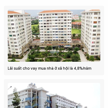
Lãi suất cho vay mua nhà ở xã hội là 4,8%/năm