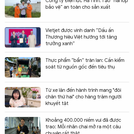
Công ty Điện lực Hà Tĩnh: Tạo “hai lớp
bảo vệ” an toàn cho sản xuất
Vietjet được vinh danh “Dấu ấn
Thương hiệu Việt hướng tới tăng
trưởng xanh”
Thực phẩm “bẩn” tràn lan: Cần kiểm
soát từ nguồn gốc đến tiêu thụ
Từ xe lăn đến hành trình mang "đôi
chân thứ hai" cho hàng trăm người
khuyết tật
Khoảng 400.000 niềm vui đã được
trao: Mỗi nhãn chai mở ra một câu
chuyện rất thật