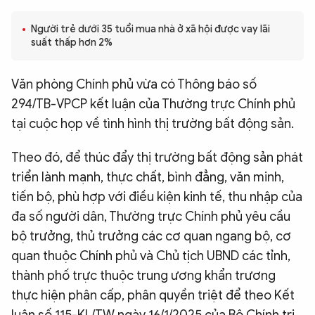
QUỐC TẾ
Người trẻ dưới 35 tuổi mua nhà ở xã hội được vay lãi
suất thấp hơn 2%
VĂN HÓA - THỂ THAO
Văn phòng Chính phủ vừa có Thông báo số
294/TB-VPCP kết luận của Thường trực Chính phủ
BẠN ĐỌC & CAND
tại cuộc họp về tình hình thị trường bất động sản.
ĐA PHƯƠNG TIỆN
Theo đó, để thúc đẩy thị trường bất động sản phát
eMagazine
Podcast
triển lành mạnh, thực chất, bình đẳng, văn minh,
tiến bộ, phù hợp với điều kiện kinh tế, thu nhập của
Video
Ảnh
đa số người dân, Thường trực Chính phủ yêu cầu
Infographic
bộ trưởng, thủ trưởng các cơ quan ngang bộ, cơ
Chuyên trang
An ninh thế giới
Văn nghệ Công an
quan thuộc Chính phủ và Chủ tịch UBND các tỉnh,
Chuyên đề
thành phố trực thuộc trung ương khẩn trương
thực hiện phân cấp, phân quyền triệt để theo Kết