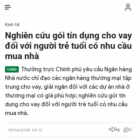
VI
VI
EN
Kinh tế
THỜI SỰ
Nghiên cứu gói tín dụng cho vay
đối với người trẻ tuổi có nhu cầu
CHỐNG DIỄN BIẾN HÒA BÌNH
mua nhà
Thường trực Chính phủ yêu cầu Ngân hàng
CÔNG AN TRONG LÒNG DÂN
Nhà nước chỉ đạo các ngân hàng thương mại tập
trung cho vay, giải ngân đối với các dự án nhà ở
XÃ HỘI
thương mại có giá phù hợp; nghiên cứu gói tín
dụng cho vay đối với người trẻ tuổi có nhu cầu
PHÁP LUẬT
mua nhà.
CÔNG NGHỆ
0
10/06/2025 02:12