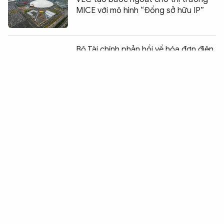
MICE với mô hình “Đồng sở hữu IP”
Chia sẻ:
0
Bộ Tài chính phản hồi về hóa đơn điện
tử cho taxi
Đồng Nai xử lý hơn 2.550 vụ buôn lậu,
hàng giả
Việt Nam tiếp tục là điểm đến hấp dẫn
với du khách quốc tế
Masterise Homes đồng hành cùng
khách hàng với giải pháp tài chính ưu
việt