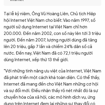
QUỐC TẾ
Tại lễ kỷ niệm, Ông Vũ Hoàng Liên, Chủ tịch Hiệp
hội Internet Việt Nam cho biết: Vào năm 1997, số
VĂN HÓA - THỂ THAO
người sử dụng Internet tại Việt Nam chỉ hơn
200.000. Đến năm 2002, con số này lên tới 3 triệu
BẠN ĐỌC & CAND
người. Đến năm 2007, lượng người dùng đã tăng
lên 20 triệu, gấp 7 lần và chiếm 24% dân số cả
ĐA PHƯƠNG TIỆN
nước. Đến nay, Việt Nam đã có 72,1 triệu người
eMagazine
Podcast
dùng Internet, xếp thứ 13 thế giới.
Video
Ảnh
"Với những tính năng ưu việt của Internet, Việt Nam
Infographic
đã phát triển một cách khá toàn diện. Có thể thấy,
Internet đã mang đến cho Việt Nam những cơ hội
Chuyên trang
An ninh thế giới
Văn nghệ Công an
Chuyên đề
và sự đổi mới. Điều nhận thấy rõ nét nhất đó là sự
chuyển hóa của xã hội, các mô hình dịch vụ, ứng
dụng trên Internet đem lại những sự thay đổi có