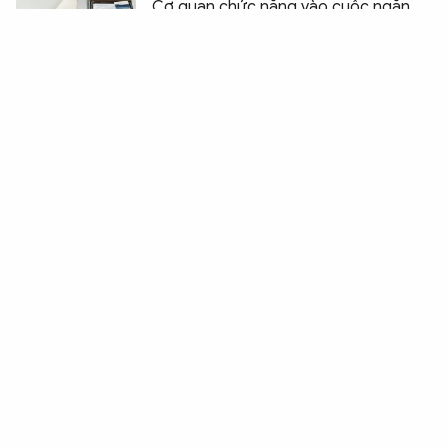
Cơ quan chức năng vào cuộc ngăn
thiết bị kích sóng gây mất an toàn
thông tin như thế nào?
Siết chặt quản lý thuê bao, hướng tới
mục tiêu SIM chính chủ hoàn toàn
VinaPhone hướng dẫn xác thực thông
tin thuê bao cho người Việt Nam ở
nước ngoài
Bảo đảm an ninh dữ liệu, tăng cường
hợp tác quốc tế về an ninh mạng
Khởi tố đối tượng lợi dụng mạng xã
hội tuyên truyền mê tín, lừa đảo