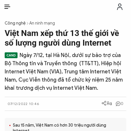
VI
VI
EN
Công nghệ
An ninh mạng
THỜI SỰ
Việt Nam xếp thứ 13 thế giới về
số lượng người dùng Internet
CHỐNG DIỄN BIẾN HÒA BÌNH
Ngày 7/12, tại Hà Nội, dưới sự bảo trợ của
Bộ Thông tin và Truyền thông (TT&TT), Hiệp hội
CÔNG AN TRONG LÒNG DÂN
Internet Việt Nam (VIA), Trung tâm Internet Việt
Nam, Cục Viễn thông đã tổ chức kỷ niệm 25 năm
XÃ HỘI
khai trương dịch vụ Internet Việt Nam.
PHÁP LUẬT
0
07/12/2022 10:46
CÔNG NGHỆ
Sau 15 năm, Việt Nam có hơn 30 triệu người dùng
Internet