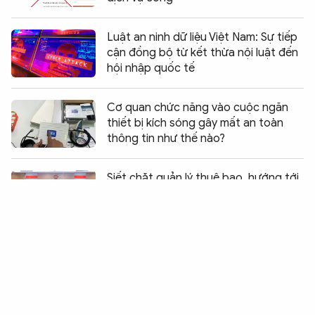
Luật an ninh dữ liệu Việt Nam: Sự tiếp
cận đồng bộ từ kết thừa nội luật đến
hội nhập quốc tế
Cơ quan chức năng vào cuộc ngăn
thiết bị kích sóng gây mất an toàn
thông tin như thế nào?
Chia sẻ:
0
Siết chặt quản lý thuê bao, hướng tới
mục tiêu SIM chính chủ hoàn toàn
VinaPhone hướng dẫn xác thực thông
tin thuê bao cho người Việt Nam ở
nước ngoài