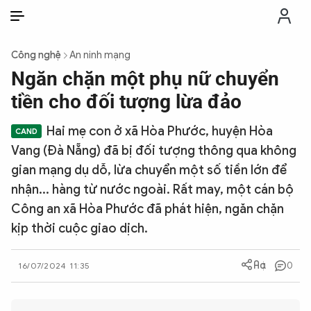
VI
VI
EN
Công nghệ
An ninh mạng
THỜI SỰ
Ngăn chặn một phụ nữ chuyển
tiền cho đối tượng lừa đảo
CHỐNG DIỄN BIẾN HÒA BÌNH
Hai mẹ con ở xã Hòa Phước, huyện Hòa
Vang (Đà Nẵng) đã bị đối tượng thông qua không
CÔNG AN TRONG LÒNG DÂN
gian mạng dụ dỗ, lừa chuyển một số tiền lớn để
nhận... hàng từ nước ngoài. Rất may, một cán bộ
XÃ HỘI
Công an xã Hòa Phước đã phát hiện, ngăn chặn
kịp thời cuộc giao dịch.
PHÁP LUẬT
0
16/07/2024 11:35
CÔNG NGHỆ