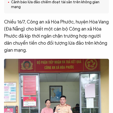
Cảnh báo lừa đảo chiếm đoạt tài sản trên không gian
QUỐC TẾ
mạng
Chiều 16/7, Công an xã Hòa Phước, huyện Hòa Vang
VĂN HÓA - THỂ THAO
(Đà Nẵng) cho biết một cán bộ Công an xã Hòa
Phước đã kịp thời ngăn chặn trường hợp người
BẠN ĐỌC & CAND
dân chuyển tiền cho đối tượng lừa đảo trên không
gian mạng.
ĐA PHƯƠNG TIỆN
eMagazine
Podcast
Video
Ảnh
Infographic
Chuyên trang
An ninh thế giới
Văn nghệ Công an
Chuyên đề