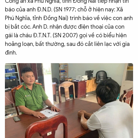
Công an xã Phú Nghĩa, tỉnh Đồng Nai tiếp nhận tin
QUỐC TẾ
báo của anh Đ.N.D. (SN 1977; chỗ ở hiện nay: Xã
Phú Nghĩa, tỉnh Đồng Nai) trình báo về việc con anh
bị bắt cóc. Anh D. nhận được điện thoại của con
VĂN HÓA - THỂ THAO
gái là cháu Đ.T.N.T. (SN 2007) gọi về có biểu hiện
hoảng loạn, bất thường, sau đó cắt liên lạc với gia
BẠN ĐỌC & CAND
đình.
ĐA PHƯƠNG TIỆN
eMagazine
Podcast
Video
Ảnh
Infographic
Chuyên trang
An ninh thế giới
Văn nghệ Công an
Chuyên đề