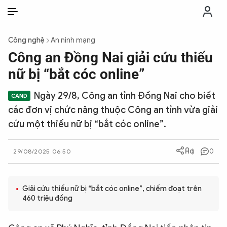
VI
VI
EN
Công nghệ
An ninh mạng
THỜI SỰ
Công an Đồng Nai giải cứu thiếu
nữ bị “bắt cóc online”
CHỐNG DIỄN BIẾN HÒA BÌNH
Ngày 29/8, Công an tỉnh Đồng Nai cho biết
các đơn vị chức năng thuộc Công an tỉnh vừa giải
CÔNG AN TRONG LÒNG DÂN
cứu một thiếu nữ bị “bắt cóc online”.
XÃ HỘI
0
29/08/2025 06:50
PHÁP LUẬT
Giải cứu thiếu nữ bị “bắt cóc online”, chiếm đoạt trên
460 triệu đồng
CÔNG NGHỆ