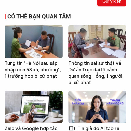
Gửi ý kiến
CÓ THỂ BẠN QUAN TÂM
Tung tin "Hà Nội sau sáp
Thông tin sai sự thật về
nhập còn 58 xã, phường",
Dự án Trục đại lộ cảnh
1 trường hợp bị xử phạt
quan sông Hồng, 1 người
bị xử phạt
Zalo và Google hợp tác
Tin giả do AI tạo ra