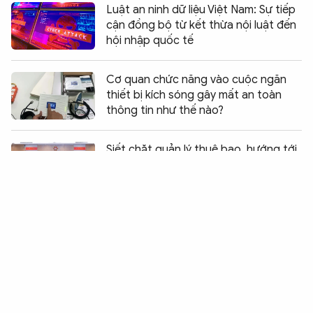
Luật an ninh dữ liệu Việt Nam: Sự tiếp
cận đồng bộ từ kết thừa nội luật đến
hội nhập quốc tế
Cơ quan chức năng vào cuộc ngăn
thiết bị kích sóng gây mất an toàn
thông tin như thế nào?
Chia sẻ:
0
Siết chặt quản lý thuê bao, hướng tới
mục tiêu SIM chính chủ hoàn toàn
VinaPhone hướng dẫn xác thực thông
tin thuê bao cho người Việt Nam ở
nước ngoài
Bảo đảm an ninh dữ liệu, tăng cường
hợp tác quốc tế về an ninh mạng