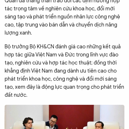
Quân đã thẳng thắn trao đổi các định hướng hợp
QUỐC TẾ
tác trọng tâm về nghiên cứu khoa học, đổi mới
sáng tạo và phát triển nguồn nhân lực công nghệ
cao, tập trung vào bán dẫn và chuyển dịch năng
VĂN HÓA - THỂ THAO
lượng xanh.
BẠN ĐỌC & CAND
Bộ trưởng Bộ KH&CN đánh giá cao những kết quả
hợp tác giữa Việt Nam và Đức trong lĩnh vực đào
ĐA PHƯƠNG TIỆN
tạo, nghiên cứu và hợp tác học thuật; đồng thời
khẳng định Việt Nam đang dành ưu tiên cao cho
eMagazine
Podcast
phát triển khoa học, công nghệ và đổi mới sáng
Video
Ảnh
tạo, xem đây là động lực quan trọng cho phát triển
Infographic
đất nước.
Chuyên trang
An ninh thế giới
Văn nghệ Công an
Chuyên đề