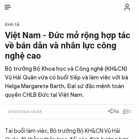
VI
VI
EN
Kinh tế
THỜI SỰ
Việt Nam - Đức mở rộng hợp tác
về bán dẫn và nhân lực công
CHỐNG DIỄN BIẾN HÒA BÌNH
nghệ cao
Bộ trưởng Bộ Khoa học và Công nghệ (KH&CN)
CÔNG AN TRONG LÒNG DÂN
Vũ Hải Quân vừa có buổi tiếp và làm việc với bà
Helga Margarete Barth, Đại sứ đặc mệnh toàn
XÃ HỘI
quyền CHLB Đức tại Việt Nam.
PHÁP LUẬT
0
01/07/2026 06:55
CÔNG NGHỆ
Tại buổi làm việc, Bộ trưởng Bộ KH&CN Vũ Hải