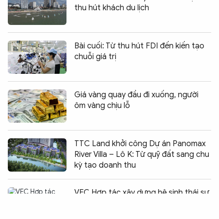
thu hút khách du lịch
Bài cuối: Từ thu hút FDI đến kiến tạo
chuỗi giá trị
Giá vàng quay đầu đi xuống, người
ôm vàng chịu lỗ
TTC Land khởi công Dự án Panomax
River Villa – Lô K: Từ quỹ đất sang chu
kỳ tạo doanh thu
Chia sẻ:
0
VEC Hợp tác xây dựng hệ sinh thái sự
kiện - triển lãm với 14 đối tác