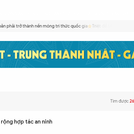
ÌNH
CÔNG AN TRONG LÒNG DÂN
XÃ HỘI
PHÁP LUẬT
QUỐC TẾ
VĂN HÓA - 
n phải trở thành nền móng tri thức quốc gia
Triệt để tiết kiệm xăn
Tìm được
2
rộng hợp tác an ninh