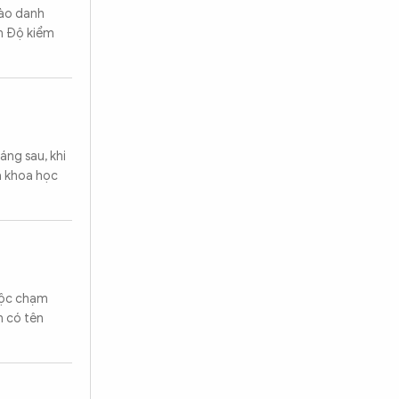
vào danh
Ấn Độ kiểm
áng sau, khi
hà khoa học
cuộc chạm
h có tên