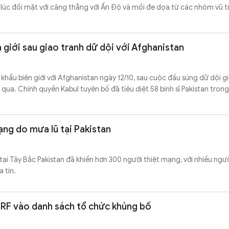
lúc đối mặt với căng thẳng với Ấn Độ và mối đe dọa từ các nhóm vũ 
 giới sau giao tranh dữ dội với Afghanistan
khẩu biên giới với Afghanistan ngày 12/10, sau cuộc đấu súng dữ dội g
qua. Chính quyền Kabul tuyên bố đã tiêu diệt 58 binh sĩ Pakistan tron
ng do mưa lũ tại Pakistan
 tại Tây Bắc Pakistan đã khiến hơn 300 người thiệt mạng, với nhiều ngư
 tin.
TRF vào danh sách tổ chức khủng bố