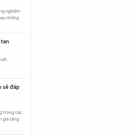
ang nghiêm
 sau những
stan
uất.
o sẽ đáp
ng trong các
m gia tăng
Tìm kiếm