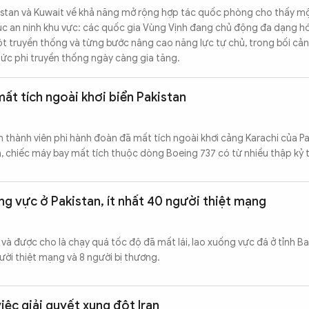
istan và Kuwait về khả năng mở rộng hợp tác quốc phòng cho thấy m
c an ninh khu vực: các quốc gia Vùng Vịnh đang chủ động đa dạng hó
t truyền thống và từng bước nâng cao năng lực tự chủ, trong bối cản
thức phi truyền thống ngày càng gia tăng.
ất tích ngoài khơi biển Pakistan
thành viên phi hành đoàn đã mất tích ngoài khơi cảng Karachi của Pa
an, chiếc máy bay mất tích thuộc dòng Boeing 737 có từ nhiều thập kỷ 
ng vực ở Pakistan, ít nhất 40 người thiệt mạng
và được cho là chạy quá tốc độ đã mất lái, lao xuống vực đá ở tỉnh Ba
ười thiệt mạng và 8 người bị thương.
việc giải quyết xung đột Iran