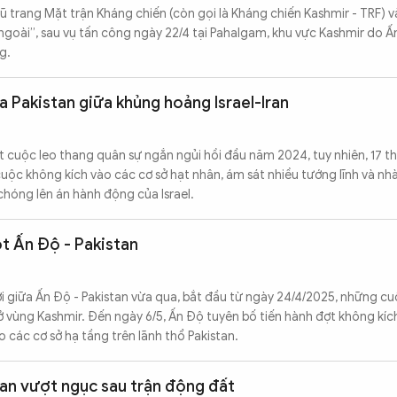
 trang Mặt trận Kháng chiến (còn gọi là Kháng chiến Kashmir - TRF) 
goài”, sau vụ tấn công ngày 22/4 tại Pahalgam, khu vực Kashmir do 
g.
a Pakistan giữa khủng hoảng Israel-Iran
t cuộc leo thang quân sự ngắn ngủi hồi đầu năm 2024, tuy nhiên, 17 th
cuộc không kích vào các cơ sở hạt nhân, ám sát nhiều tướng lĩnh và n
chóng lên án hành động của Israel.
ột Ấn Độ - Pakistan
iới giữa Ấn Độ - Pakistan vừa qua, bắt đầu từ ngày 24/4/2025, những 
 ở vùng Kashmir. Đến ngày 6/5, Ấn Độ tuyên bố tiến hành đợt không kíc
 các cơ sở hạ tầng trên lãnh thổ Pakistan.
an vượt ngục sau trận động đất