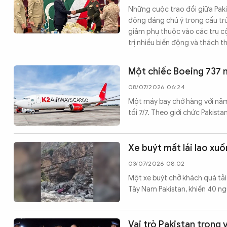
Những cuộc trao đổi giữa Pak
CÔNG NGHỆ
động đáng chú ý trong cấu trú
giảm phụ thuộc vào các trụ cộ
trị nhiều biến động và thách 
QUỐC TẾ
Một chiếc Boeing 737 m
VĂN HÓA - THỂ THAO
08/07/2026 06:24
Một máy bay chở hàng với năm 
tối 7/7. Theo giới chức Pakist
BẠN ĐỌC & CAND
Xe buýt mất lái lao xuố
ĐA PHƯƠNG TIỆN
03/07/2026 08:02
eMagazine
Podcast
Một xe buýt chở khách quá tải 
Tây Nam Pakistan, khiến 40 ng
Video
Ảnh
Infographic
Vai trò Pakistan trong 