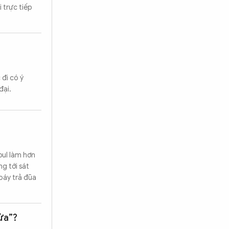
 trực tiếp
đi có ý
đại.
bul làm hơn
g tới sát
oáy trả đũa
gửa”?