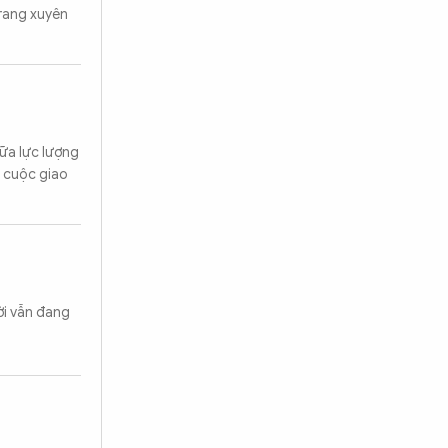
trang xuyên
iữa lực lượng
g cuộc giao
ời vẫn đang