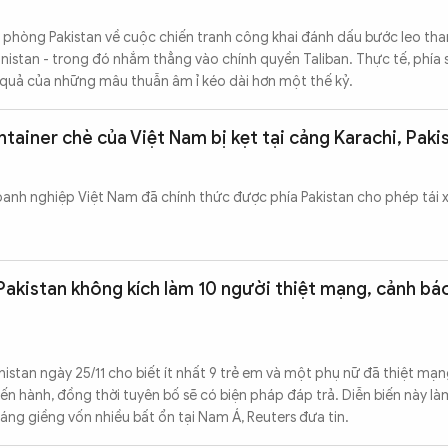
phòng Pakistan về cuộc chiến tranh công khai đánh dấu bước leo th
nistan - trong đó nhắm thẳng vào chính quyền Taliban. Thực tế, phía
 quả của những mâu thuẫn âm ỉ kéo dài hơn một thế kỷ.
tainer chè của Việt Nam bị kẹt tại cảng Karachi, Paki
anh nghiệp Việt Nam đã chính thức được phía Pakistan cho phép tái x
akistan không kích làm 10 người thiệt mạng, cảnh bá
nistan ngày 25/11 cho biết ít nhất 9 trẻ em và một phụ nữ đã thiệt mạ
ến hành, đồng thời tuyên bố sẽ có biện pháp đáp trả. Diễn biến này là
láng giềng vốn nhiều bất ổn tại Nam Á, Reuters đưa tin.