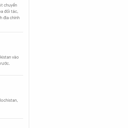
ột chuyển
a đối tác,
h địa chính
kistan vào
trước.
lochistan,