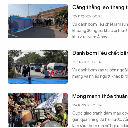
Căng thẳng leo thang t
12/11/2025 00:23
Vụ đánh bom liều chết làm rung
khoảng 30 người khác bị thươ
khu vực Nam Á này.
Đánh bom liều chết bên
11/11/2025 12:34
Vụ đánh bom xảy ra bên ngoài 
mạng và nhiều người khác bị t
Mong manh thỏa thuận h
15/10/2025 23:16
Cuộc giao tranh đẫm máu dọc b
gắn quan hệ giữa hai nước, vố
làm sâu thêm rạn nứt giữa Isl