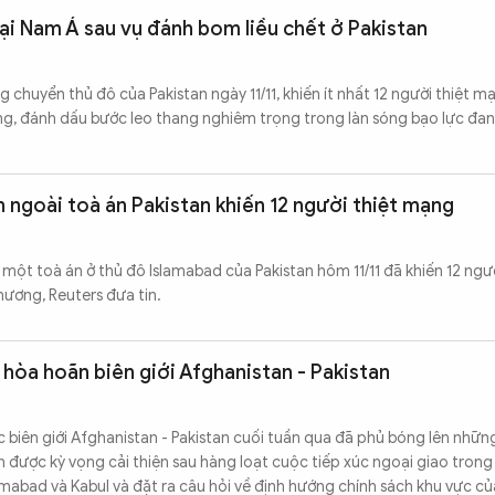
ại Nam Á sau vụ đánh bom liều chết ở Pakistan
 chuyển thủ đô của Pakistan ngày 11/11, khiến ít nhất 12 người thiệt m
ng, đánh dấu bước leo thang nghiêm trọng trong làn sóng bạo lực đa
 ngoài toà án Pakistan khiến 12 người thiệt mạng
một toà án ở thủ đô Islamabad của Pakistan hôm 11/11 đã khiến 12 ngườ
hương, Reuters đưa tin.
òa hoãn biên giới Afghanistan - Pakistan
iên giới Afghanistan - Pakistan cuối tuần qua đã phủ bóng lên nhữn
n được kỳ vọng cải thiện sau hàng loạt cuộc tiếp xúc ngoại giao trong
amabad và Kabul và đặt ra câu hỏi về định hướng chính sách khu vực củ