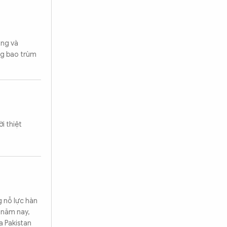
ạng và
ng bao trùm
i thiệt
g nỗ lực hàn
 năm nay,
a Pakistan