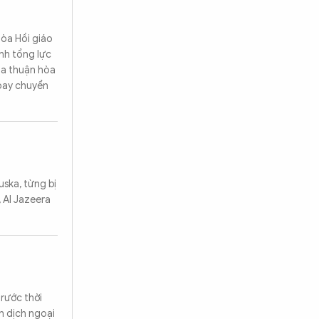
hòa Hồi giáo
nh tổng lực
hỏa thuận hòa
oay chuyển
uska, từng bị
, Al Jazeera
rước thời
n dịch ngoại