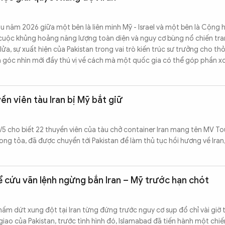
u năm 2026 giữa một bên là liên minh Mỹ - Israel và một bên là Cộng 
ực cuộc khủng hoảng năng lượng toàn diện và nguy cơ bùng nổ chiến tra
ửa, sự xuất hiện của Pakistan trong vai trò kiến trúc sư trưởng cho t
 góc nhìn mới đầy thú vị về cách mà một quốc gia có thể góp phần x
ền viên tàu Iran bị Mỹ bắt giữ
/5 cho biết 22 thuyền viên của tàu chở container Iran mang tên MV To
ong tỏa, đã được chuyển tới Pakistan để làm thủ tục hồi hương về Iran
 cứu vãn lệnh ngừng bắn Iran – Mỹ trước hạn chót
ấm dứt xung đột tại Iran từng đứng trước nguy cơ sụp đổ chỉ vài giờ t
iao của Pakistan, trước tình hình đó, Islamabad đã tiến hành một chiế