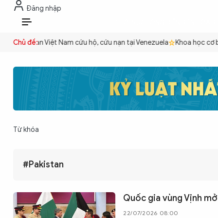
Đăng nhập
THỜI SỰ
CHỐNG DIỄN BIẾN HÒA B
VI
n
Công an Việt Nam cứu hộ, cứu nạn tại Venezuela
Chủ đề:
Khoa học cơ bả
THỜI SỰ
CHỐNG DIỄN BIẾN HÒA BÌNH
Từ khóa
CÔNG AN TRONG LÒNG DÂN
#Pakistan
XÃ HỘI
Quốc gia vùng Vịnh mở 
PHÁP LUẬT
22/07/2026 08:00