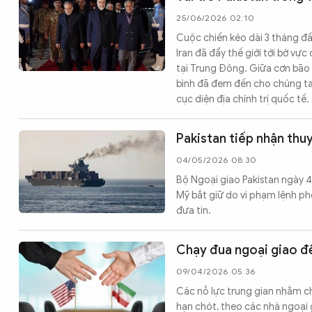
Chuyên trang
An ninh thế giới
Văn nghệ Công an
25/06/2026 02:10
Chuyên đề
Cuộc chiến kéo dài 3 tháng đầ
Iran đã đẩy thế giới tới bờ v
tại Trung Đông. Giữa cơn bão l
bình đã đem đến cho chúng ta
cục diện địa chính trị quốc tế.
Pakistan tiếp nhận thuy
04/05/2026 08:30
Bộ Ngoại giao Pakistan ngày 4
Mỹ bắt giữ do vi phạm lệnh ph
đưa tin.
Chạy đua ngoại giao để
09/04/2026 05:36
Các nỗ lực trung gian nhằm ch
hạn chót, theo các nhà ngoại g