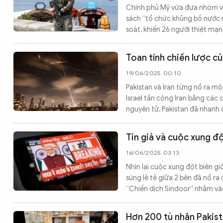
Chính phủ Mỹ vừa đưa nhóm vũ
sách “tổ chức khủng bố nước n
soát, khiến 26 người thiệt mạn
Toan tính chiến lược củ
19/06/2025 00:10
Pakistan và Iran từng nổ ra mộ
Israel tấn công Iran bằng các 
nguyên tử, Pakistan đã nhanh 
Tin giả và cuộc xung đ
16/06/2025 03:13
Nhìn lại cuộc xung đột biên g
súng lẻ tẻ giữa 2 bên đã nổ ra
“Chiến dịch Sindoor” nhằm vào
Hơn 200 tù nhân Pakist