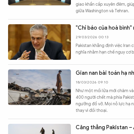
giao khẩn cấp xuyên đêm, giú
giữa Washington và Tehran.
"Chỉ báo của hoà bình"
29/03/2026 00:13
Pakistan khẳng định việc Iran
nghĩa nhằm hạn chế nguy cơ bù
Gian nan bài toán hạ n
18/03/2026 09:10
Như một mồi lửa mới châm vào
400 người chết mà phía Pakis
ngưỡng đổ vỡ. Mọi nỗ lực hạ n
thay vì đối thoại.
Căng thẳng Pakistan – A