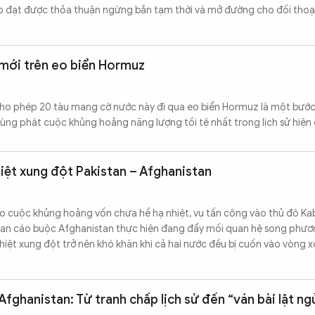
p đạt được thỏa thuận ngừng bắn tạm thời và mở đường cho đối thoại
 mới trên eo biển Hormuz
 cho phép 20 tàu mang cờ nước này đi qua eo biển Hormuz là một bước 
ng phát cuộc khủng hoảng năng lượng tồi tệ nhất trong lịch sử hiện 
hiệt xung đột Pakistan – Afghanistan
 cuộc khủng hoảng vốn chưa hề hạ nhiệt, vụ tấn công vào thủ đô Ka
tan cáo buộc Afghanistan thực hiện đang đẩy mối quan hệ song phươn
hiệt xung đột trở nên khó khăn khi cả hai nước đều bị cuốn vào vòng x
fghanistan: Từ tranh chấp lịch sử đến “ván bài lật n