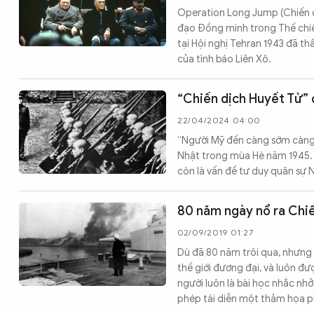
Operation Long Jump (Chiến d
CÔNG NGHỆ
đạo Đồng minh trong Thế chiến 
tại Hội nghị Tehran 1943 đã th
của tình báo Liên Xô.
QUỐC TẾ
“Chiến dịch Huyết Tử”
VĂN HÓA - THỂ THAO
22/04/2024 04:00
“Người Mỹ đến càng sớm càng t
Nhật trong mùa Hè năm 1945.
BẠN ĐỌC & CAND
còn là vấn đề tư duy quân sự 
80 năm ngày nổ ra Chiế
ĐA PHƯƠNG TIỆN
02/09/2019 01:27
eMagazine
Podcast
Dù đã 80 năm trôi qua, nhưng 
thế giới đương đại, và luôn đư
Video
Ảnh
người luôn là bài học nhắc nhở
Infographic
phép tái diễn một thảm họa ph