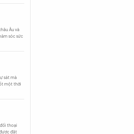
 châu Âu và
chăm sóc sức
tự sát mà
ốt một thời
đối thoại
 được đặt