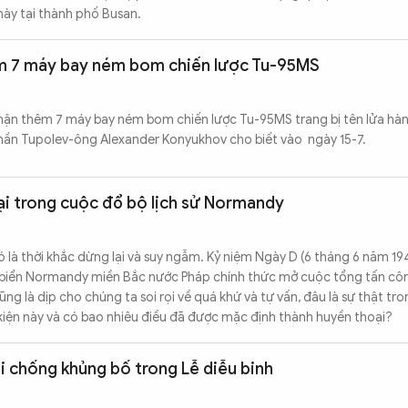
này tại thành phố Busan.
m 7 máy bay ném bom chiến lược Tu-95MS
ận thêm 7 máy bay ném bom chiến lược Tu-95MS trang bị tên lửa hành
ần Tupolev-ông Alexander Konyukhov cho biết vào ngày 15-7.
ại trong cuộc đổ bộ lịch sử Normandy
ó là thời khắc dừng lại và suy ngẫm. Kỷ niệm Ngày D (6 tháng 6 năm 19
biển Normandy miền Bắc nước Pháp chính thức mở cuộc tổng tấn côn
ũng là dịp cho chúng ta soi rọi về quá khứ và tự vấn, đâu là sự thật t
 kiện này và có bao nhiêu điều đã được mặc định thành huyền thoại?
 chống khủng bố trong Lễ diễu binh