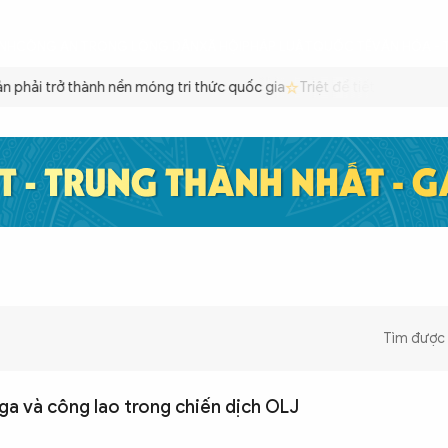
ÌNH
CÔNG AN TRONG LÒNG DÂN
XÃ HỘI
PHÁP LUẬT
QUỐC TẾ
VĂN HÓA - 
 phải trở thành nền móng tri thức quốc gia
Triệt để tiết kiệm xăng
Tìm được
ga và công lao trong chiến dịch OLJ