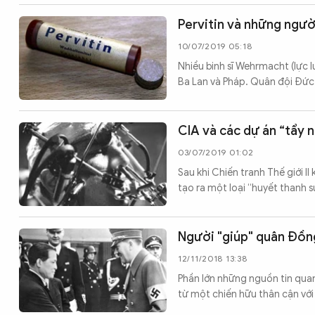
Chuyên trang
An ninh thế giới
Văn nghệ Công an
Chuyên đề
Pervitin và những người
10/07/2019 05:18
Nhiều binh sĩ Wehrmacht (lực l
Ba Lan và Pháp. Quân đội Đức 
CIA và các dự án “tẩy 
03/07/2019 01:02
Sau khi Chiến tranh Thế giới II
tạo ra một loại “huyết thanh s
Người "giúp" quân Đồng
12/11/2018 13:38
Phần lớn những nguồn tin qua
từ một chiến hữu thân cận với 