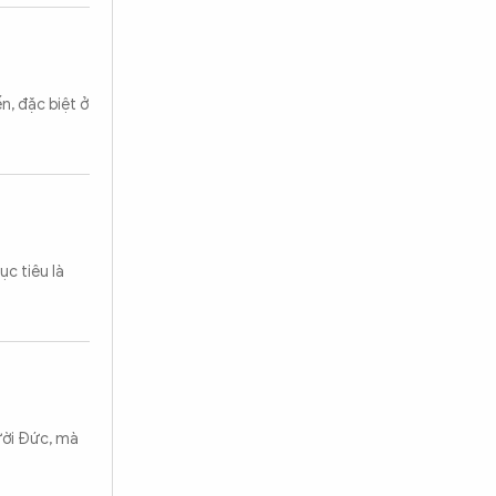
n, đặc biệt ở
ục tiêu là
ười Đức, mà
Tìm kiếm