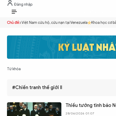
Đăng nhập
THỜI SỰ
CHỐNG DIỄN BIẾN HÒA B
VI
n
Công an Việt Nam cứu hộ, cứu nạn tại Venezuela
Chủ đề:
Khoa học cơ bản
THỜI SỰ
CHỐNG DIỄN BIẾN HÒA BÌNH
Từ khóa
CÔNG AN TRONG LÒNG DÂN
#Chiến tranh thế giới II
XÃ HỘI
Thiếu tướng tình báo N
PHÁP LUẬT
28/06/2026 01:07