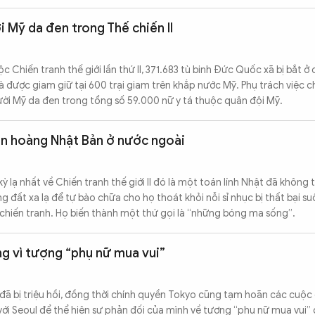
i Mỹ da đen trong Thế chiến II
Chiến tranh thế giới lần thứ II, 371.683 tù binh Đức Quốc xã bị bắt ở
 được giam giữ tại 600 trại giam trên khắp nước Mỹ. Phụ trách việc 
ười Mỹ da đen trong tổng số 59.000 nữ y tá thuộc quân đội Mỹ.
ên hoàng Nhật Bản ở nước ngoài
lạ nhất về Chiến tranh thế giới II đó là một toán lính Nhật đã không 
 đất xa lạ để tự bào chữa cho họ thoát khỏi nỗi sỉ nhục bị thất bại su
c chiến tranh. Họ biến thành một thứ gọi là “những bóng ma sống”.
ng vì tượng “phụ nữ mua vui”
đã bị triệu hồi, đồng thời chính quyền Tokyo cũng tạm hoãn các cuộc 
ới Seoul để thể hiện sự phản đối của mình về tượng “phụ nữ mua vui”