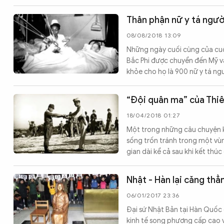
Thân phận nữ y tá ngườ
08/08/2018 13:09
Những ngày cuối cùng của cuộc 
Bắc Phi được chuyển đến Mỹ và
khỏe cho họ là 900 nữ y tá ng
“Đội quân ma” của Thi
18/04/2018 01:27
Một trong những câu chuyện kỳ 
sống trốn tránh trong một vùng
gian dài kể cả sau khi kết thú
Nhật - Hàn lại căng thẳ
06/01/2017 23:36
Đại sứ Nhật Bản tại Hàn Quốc 
kinh tế song phương cấp cao v