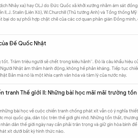
ịch Nhảy xa) hay OLJ do Đức Quốc xã khởi xướng nhằm ám sát đồng t
II, J. Stalin (Liên Xô), W.Churchill (Thủ tướng Anh) và Tổng thống Mỹ
ất bại do sự phối hợp chặt chẽ của các cơ quan phản gián Đồng minh, 
 của Đế Quốc Nhật
ốt. Trăm triệu người sẽ chết trong kiêu hãnh”. Đó là câu khẩu hiệu c
 Người Nhật âm thầm hành động, không hề phản kháng. Tiếp tục chi
Nhật Bản mà nó là một khía cạnh văn hóa và tâm lý của nước này.
n tranh Thế giới II: Những bài học mãi mãi trường tồn
những bài học về cuộc chiến tranh chống phát xít vẫn có ý nghĩa thiết
ợc mọi quốc gia, dân tộc trên thế giới ghi nhớ. Những tổn thất, thương
 nhân dân thế giới ngày nay cần phải trân trọng và giữ gìn hòa bình 
át xít dưới bất kỳ hình thức nào.