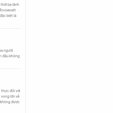
hời ba lãnh
 Roosevelt
đặc biệt là
ủa người
ến đấu không
 thực đối với
 vong lớn về
để không được