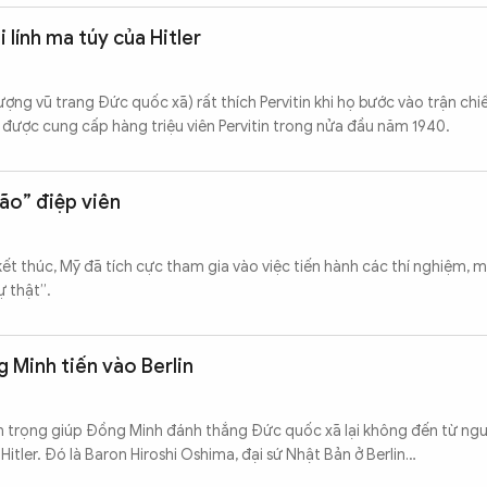
 lính ma túy của Hitler
ượng vũ trang Đức quốc xã) rất thích Pervitin khi họ bước vào trận chiế
được cung cấp hàng triệu viên Pervitin trong nửa đầu năm 1940.
não” điệp viên
 kết thúc, Mỹ đã tích cực tham gia vào việc tiến hành các thí nghiệm, m
ự thật”.
 Minh tiến vào Berlin
n trọng giúp Đồng Minh đánh thắng Đức quốc xã lại không đến từ ng
Hitler. Đó là Baron Hiroshi Oshima, đại sứ Nhật Bản ở Berlin…