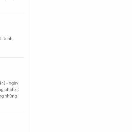
 trình,
44) - ngày
g phát xít
rong những