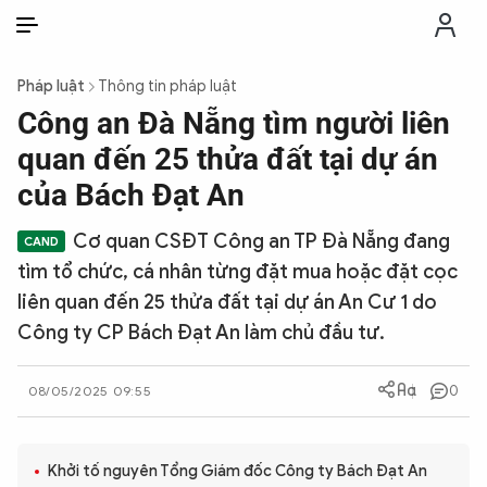
VI
VI
EN
Pháp luật
Thông tin pháp luật
THỜI SỰ
Công an Đà Nẵng tìm người liên
quan đến 25 thửa đất tại dự án
CHỐNG DIỄN BIẾN HÒA BÌNH
của Bách Đạt An
Cơ quan CSĐT Công an TP Đà Nẵng đang
CÔNG AN TRONG LÒNG DÂN
tìm tổ chức, cá nhân từng đặt mua hoặc đặt cọc
liên quan đến 25 thửa đất tại dự án An Cư 1 do
XÃ HỘI
Công ty CP Bách Đạt An làm chủ đầu tư.
PHÁP LUẬT
0
08/05/2025 09:55
CÔNG NGHỆ
Khởi tố nguyên Tổng Giám đốc Công ty Bách Đạt An