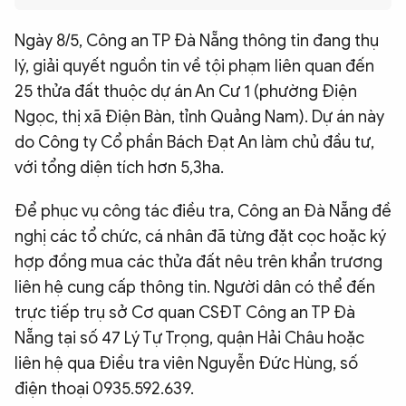
QUỐC TẾ
Ngày 8/5, Công an TP Đà Nẵng thông tin đang thụ
lý, giải quyết nguồn tin về tội phạm liên quan đến
VĂN HÓA - THỂ THAO
25 thửa đất thuộc dự án An Cư 1 (phường Điện
Ngọc, thị xã Điện Bàn, tỉnh Quảng Nam). Dự án này
BẠN ĐỌC & CAND
do Công ty Cổ phần Bách Đạt An làm chủ đầu tư,
với tổng diện tích hơn 5,3ha.
ĐA PHƯƠNG TIỆN
Để phục vụ công tác điều tra, Công an Đà Nẵng đề
eMagazine
Podcast
nghị các tổ chức, cá nhân đã từng đặt cọc hoặc ký
Video
Ảnh
hợp đồng mua các thửa đất nêu trên khẩn trương
liên hệ cung cấp thông tin. Người dân có thể đến
Infographic
trực tiếp trụ sở Cơ quan CSĐT Công an TP Đà
Chuyên trang
An ninh thế giới
Văn nghệ Công an
Nẵng tại số 47 Lý Tự Trọng, quận Hải Châu hoặc
Chuyên đề
liên hệ qua Điều tra viên Nguyễn Đức Hùng, số
điện thoại 0935.592.639.