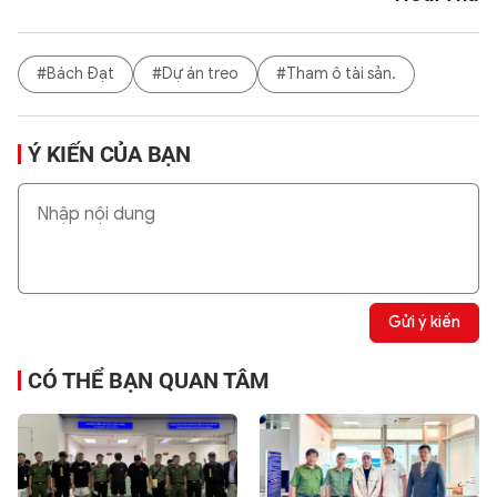
#Bách Đạt
#Dự án treo
#Tham ô tài sản.
Ý KIẾN CỦA BẠN
Gửi ý kiến
CÓ THỂ BẠN QUAN TÂM