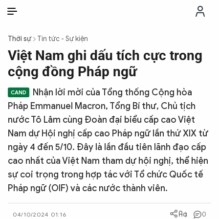
VI
VI
EN
Thời sự
Tin tức - Sự kiện
THỜI SỰ
Việt Nam ghi dấu tích cực trong
cộng đồng Pháp ngữ
CHỐNG DIỄN BIẾN HÒA BÌNH
Nhận lời mời của Tổng thống Cộng hòa
Pháp Emmanuel Macron, Tổng Bí thư, Chủ tịch
CÔNG AN TRONG LÒNG DÂN
nước Tô Lâm cùng Đoàn đại biểu cấp cao Việt
Nam dự Hội nghị cấp cao Pháp ngữ lần thứ XIX từ
XÃ HỘI
ngày 4 đến 5/10. Đây là lần đầu tiên lãnh đạo cấp
cao nhất của Việt Nam tham dự hội nghị, thể hiện
PHÁP LUẬT
sự coi trọng trong hợp tác với Tổ chức Quốc tế
Pháp ngữ (OIF) và các nước thành viên.
CÔNG NGHỆ
0
04/10/2024 01:16