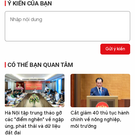
Ý KIẾN CỦA BẠN
Gửi ý kiến
CÓ THỂ BẠN QUAN TÂM
Hà Nội tập trung tháo gỡ
Cắt giảm 40 thủ tục hành
các "điểm nghẽn" về ngập
chính về nông nghiệp,
úng, phát thải và dữ liệu
môi trường
đất đai