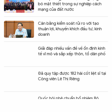
bó mật thiết trong sự nghiệp cách
mạng của đất nước
Cân bằng kiểm soát rủi ro với tạo
thuận lợi, khuyến khích đầu tư, kinh
doanh
Giải đáp nhiều vấn đề về ổn định kinh
tế vĩ mô và sắp xếp thôn, tổ dân phố
Đã quy tập được 182 hài cốt liệt sĩ tại
Công viên Lê Thị Riêng
Chia sẻ:
0
Quốc hội phê chuẩn bổ nhiệm Bộ
trưởng Bộ Nội vụ Nguyễn Tiến Hải