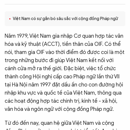
QUỐC TẾ
Việt Nam có sự gắn bó sâu sắc với cộng đồng Pháp ngữ
VĂN HÓA - THỂ THAO
Năm 1979, Việt Nam gia nhập Cơ quan hợp tác văn
BẠN ĐỌC & CAND
hóa và kỹ thuật (ACCT), tiền thân của OIF. Có thể
nói, tham gia OIF vào thời điểm đó được coi là một
trong những bước đi giúp Việt Nam kết nối với
ĐA PHƯƠNG TIỆN
cánh cửa mở ra thế giới. Đặc biệt, việc tổ chức
eMagazine
Podcast
thành công Hội nghị cấp cao Pháp ngữ lần thứ VII
Video
Ảnh
tại Hà Nội năm 1997 đặt dấu ấn cho con đường hội
nhập khu vực và quốc tế của Việt Nam, thông qua
Infographic
các hoạt động hợp tác chính trị, kinh tế - xã hội,
Chuyên trang
An ninh thế giới
Văn nghệ Công an
văn hóa và ngôn ngữ với cộng đồng Pháp ngữ.
Chuyên đề
Từ đó đến nay, quan hệ giữa Việt Nam và cộng