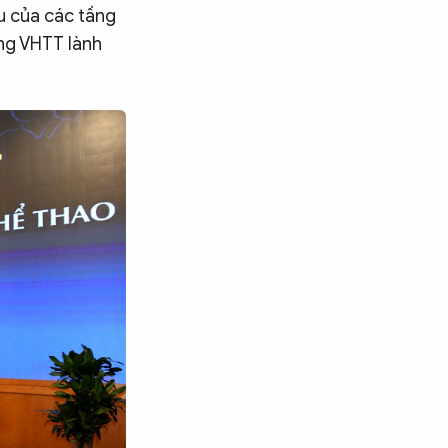
u của các tầng
ờng VHTT lành
Tìm kiếm