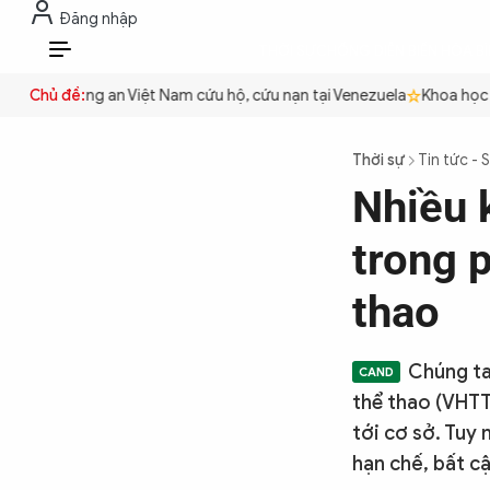
Đăng nhập
THỜI SỰ
CHỐNG DIỄN BIẾN HÒA B
VI
uyền
Chủ đề:
Công an Việt Nam cứu hộ, cứu nạn tại Venezuela
Khoa học cơ 
THỜI SỰ
Thời sự
Tin tức - 
Nhiều 
CHỐNG DIỄN BIẾN HÒA BÌNH
trong p
CÔNG AN TRONG LÒNG DÂN
thao
XÃ HỘI
Chúng ta
thể thao (VHTT
tới cơ sở. Tuy 
PHÁP LUẬT
hạn chế, bất c