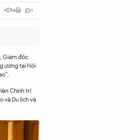
0
ị, Giám đốc
ng ương tại Hội
ao”.
iện Chính trị
 và Du lịch và