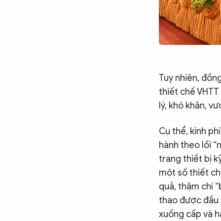
Tuy nhiên, đồn
thiết chế VHTT 
lý, khó khăn, 
Cụ thể, kinh ph
hành theo lối “
trang thiết bị k
một số thiết c
quả, thậm chí “
thao được đầu 
xuống cấp và hầ