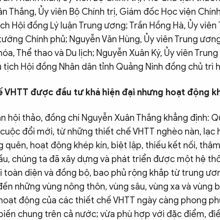
n Thắng, Ủy viên Bộ Chính trị, Giám đốc Học viện Chính
ịch Hội đồng Lý luận Trung ương; Trần Hồng Hà, Ủy viê
tướng Chính phủ; Nguyễn Văn Hùng, Ủy viên Trung ươn
óa, Thể thao và Du lịch; Nguyễn Xuân Ký, Ủy viên Trung
ủ tịch Hội đồng Nhân dân tỉnh Quảng Ninh đồng chủ trì h
hế VHTT được đầu tư khá hiện đại nhưng hoạt động k
ẫn hội thảo, đồng chí Nguyễn Xuân Thắng khẳng định: 
cuộc đổi mới, từ những thiết chế VHTT nghèo nàn, lạc h
g quên, hoạt động khép kín, biệt lập, thiếu kết nối, thậm 
ầu, chúng ta đã xây dựng và phát triển được một hệ th
 toàn diện và đồng bộ, bao phủ rộng khắp từ trung ươn
đến những vùng nông thôn, vùng sâu, vùng xa và vùng bi
 hoạt động của các thiết chế VHTT ngày càng phong ph
biến chung trên cả nước; vừa phù hợp với đặc điểm, điề