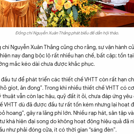
Đồng chí Nguyễn Xuân Thắng phát biểu đề dẫn hội thảo.
g chí Nguyễn Xuân Thắng cũng cho rằng, sự vận hành c
hiện nay đang bộc lộ rất nhiều hạn chế, bất cập; tồn tạ
vướng mắc kéo dài chưa được khắc phục.
í đầu tư để phát triển các thiết chế VHTT còn rất hạn c
nhỏ giọt, ăn đong”. Trong khi nhiều thiết chế VHTT có cơ
ỹ thuật vẫn còn lạc hậu, quỹ đất ít ỏi, chưa đáp ứng yêu 
hế VHTT dù đã được đầu tư rất tốn kém nhưng lại hoạt 
bỏ hoang”, gây ra lãng phí lớn. Nhiều rạp hát, sân tập và
tư khá hiện đại song do không hoạt động hiệu quả đã 
u như phải đóng cửa, ít có thời gian “sáng đèn”.