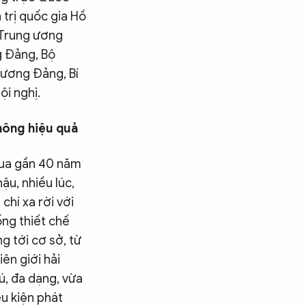
 trị quốc gia Hồ
n Trung ương
g Đảng, Bộ
 ương Đảng, Bí
ội nghị.
hông hiệu quả
Qua gần 40 năm
ậu, nhiều lúc,
chí xa rời với
ống thiết chế
g tới cơ sở, từ
ên giới hải
ú, đa dạng, vừa
u kiện phát