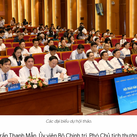
Các đại biểu dự hội thảo.
rần Thanh Mẫn, Ủy viên Bộ Chính trị, Phó Chủ tịch thư