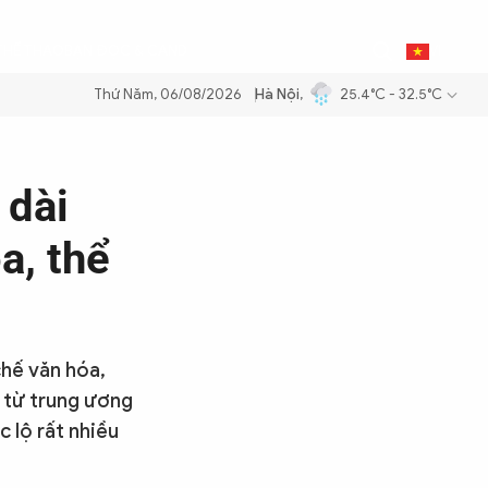
0
THỂ THAO
BẠN ĐỌC & CAND
VI
Thứ Năm, 06/08/2026
Hà Nội
,
25.4°C - 32.5°C
ăng dầu để đảm bảo an ninh năng lượng quốc gia
Thực hiện Nghị quyế
 dài
a, thể
chế văn hóa,
 từ trung ương
c lộ rất nhiều