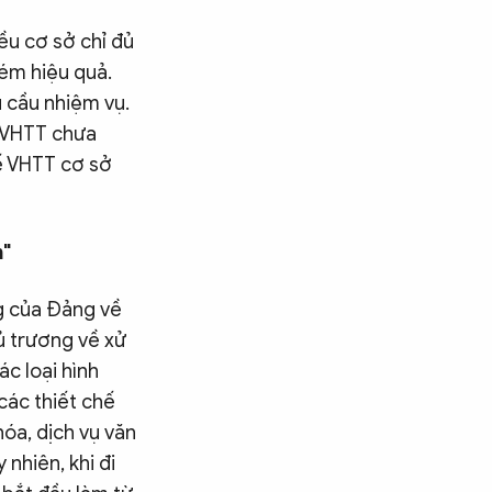
ều cơ sở chỉ đủ
ém hiệu quả.
 cầu nhiệm vụ.
ế VHTT chưa
ế VHTT cơ sở
m"
g của Đảng về
ủ trương về xử
ác loại hình
các thiết chế
óa, dịch vụ văn
 nhiên, khi đi