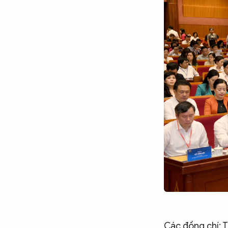
Chuyên trang
An ninh thế giới
Văn nghệ Công an
Chuyên đề
Các đồng chí: T