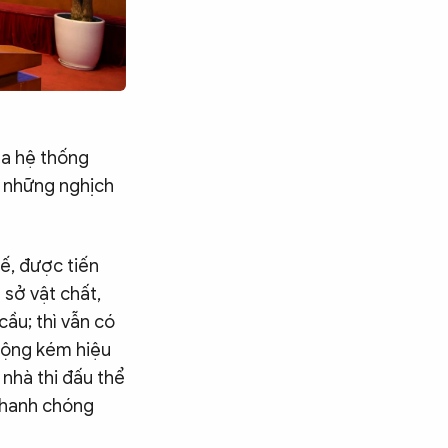
ủa hệ thống
i những nghịch
hế, được tiến
 sở vật chất,
cầu; thì vẫn có
động kém hiệu
 nhà thi đấu thể
nhanh chóng