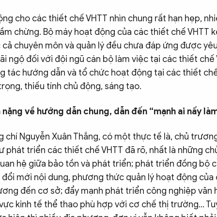
ộng cho các thiết chế VHTT nhìn chung rất hạn hẹp, nhi
ầm chừng. Bộ máy hoạt động của các thiết chế VHTT k
 cả chuyên môn và quản lý đều chưa đáp ứng được yêu
ãi ngộ đối với đội ngũ cán bộ làm việc tại các thiết ch
g tác hướng dẫn và tổ chức hoạt động tại các thiết ch
rọng, thiếu tính chủ động, sáng tạo.
 nặng về hướng dẫn chung, dẫn đến “mạnh ai nấy là
 chí Nguyễn Xuân Thắng, có một thực tế là, chủ trươn
 phát triển các thiết chế VHTT đã rõ, nhất là những ch
quan hệ giữa bảo tồn và phát triển; phát triển đồng bộ c
 đổi mới nội dung, phương thức quản lý hoạt động của 
ương đến cơ sở; đẩy mạnh phát triển công nghiệp văn h
 vực kinh tế thể thao phù hợp với cơ chế thị trường… Tuy