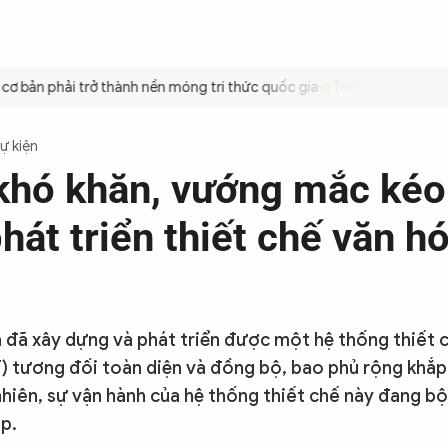
ÌNH
CÔNG AN TRONG LÒNG DÂN
XÃ HỘI
PHÁP LUẬT
QUỐC TẾ
VĂN HÓA - 
bản phải trở thành nền móng tri thức quốc gia
Triệt để tiết kiệm x
Sự kiện
khó khăn, vướng mắc kéo
hát triển thiết chế văn hó
 đã xây dựng và phát triển được một hệ thống thiết 
) tương đối toàn diện và đồng bộ, bao phủ rộng khắp
nhiên, sự vận hành của hệ thống thiết chế này đang bộ
ập.