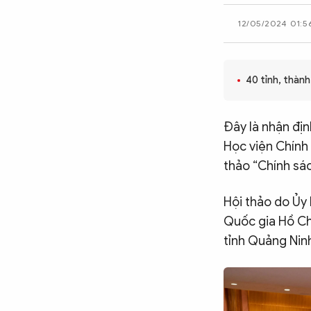
CÔNG NGHỆ
12/05/2024 01:5
QUỐC TẾ
40 tỉnh, thàn
VĂN HÓA - THỂ THAO
Đây là nhận đị
Học viện Chính 
thảo “Chính sác
BẠN ĐỌC & CAND
Hội thảo do Ủy 
ĐA PHƯƠNG TIỆN
Quốc gia Hồ Chí
eMagazine
Podcast
tỉnh Quảng Ninh
Video
Ảnh
Infographic