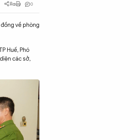
0
g đồng về phòng
TP Huế, Phó
diện các sở,