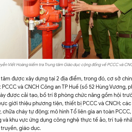
uyễn Viết Hoàng kiểm tra Trung tâm Giáo dục cộng đồng về PCCC và CN
tâm được xây dựng tại 2 địa điểm, trong đó, cơ sở chính
t PCCC và CNCH Công an TP Huế (số 52 Hùng Vương, 
này được cải tạo, bố trí 8 phòng chức năng gồm hội tr
vực giới thiệu phương tiện, thiết bị PCCC và CNCH; các
, chữa cháy tự động; mô hình Tổ liên gia an toàn PCCC
 và khu vực ứng dụng công nghệ thực tế ảo, trí tuệ nh
truyền, giáo dục.