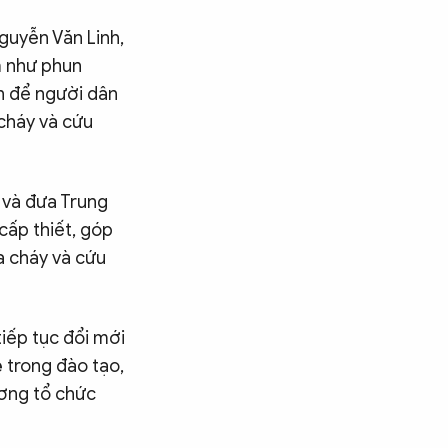
guyễn Văn Linh,
m như phun
ện để người dân
 cháy và cứu
g và đưa Trung
ấp thiết, góp
a cháy và cứu
iếp tục đổi mới
 trong đào tạo,
ương tổ chức
Tìm kiếm