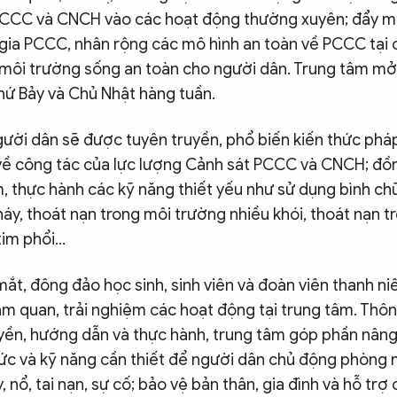
PCCC và CNCH vào các hoạt động thường xuyên; đẩy m
gia PCCC, nhân rộng các mô hình an toàn về PCCC tại 
môi trường sống an toàn cho người dân. Trung tâm mở
hứ Bảy và Chủ Nhật hàng tuần.
gười dân sẽ được tuyên truyền, phổ biến kiến thức pháp
 về công tác của lực lượng Cảnh sát PCCC và CNCH; đồn
m, thực hành các kỹ năng thiết yếu như sử dụng bình chữ
háy, thoát nạn trong môi trường nhiều khói, thoát nạn t
tim phổi…
mắt, đông đảo học sinh, sinh viên và đoàn viên thanh ni
am quan, trải nghiệm các hoạt động tại trung tâm. Thô
yền, hướng dẫn và thực hành, trung tâm góp phần nâng
hức và kỹ năng cần thiết để người dân chủ động phòng n
, nổ, tai nạn, sự cố; bảo vệ bản thân, gia đình và hỗ tr