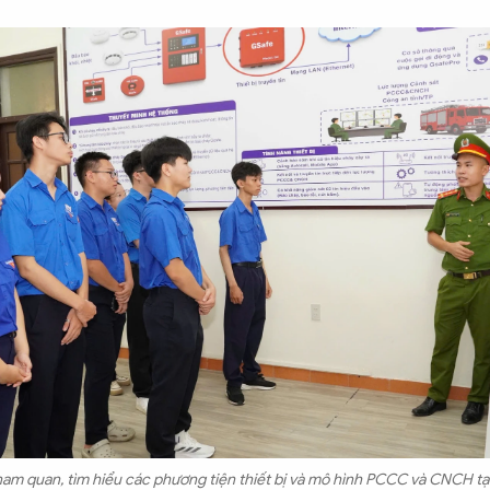
ham quan, tìm hiểu các phương tiện thiết bị và mô hình PCCC và CNCH tại