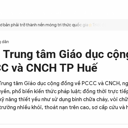
ÌNH
CÔNG AN TRONG LÒNG DÂN
XÃ HỘI
PHÁP LUẬT
QUỐC TẾ
VĂN HÓA - 
ản phải trở thành nền móng tri thức quốc gia
Triệt để tiết kiệm xă
g dân
 Trung tâm Giáo dục cộn
CC và CNCH TP Huế
Trung tâm Giáo dục cộng đồng về PCCC và CNCH, ng
yền, phổ biến kiến thức pháp luật; đồng thời trực tiế
kỹ năng thiết yếu như sử dụng bình chữa cháy, vòi chữ
trường nhiều khói, thoát nạn trên cao, sơ cấp cứu và 