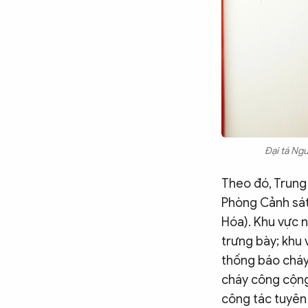
Chuyên trang
An ninh thế giới
Văn nghệ Công an
Chuyên đề
Đại tá Ng
Theo đó, Trung 
Phòng Cảnh sá
Hóa). Khu vực 
trưng bày; khu 
thống báo cháy
cháy công cộng
công tác tuyên 