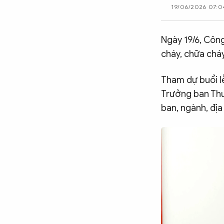
19/06/2026 07:0
CÔNG NGHỆ
Ngày 19/6, Côn
QUỐC TẾ
cháy, chữa chá
Tham dự buổi l
VĂN HÓA - THỂ THAO
Trưởng ban Thư
ban, ngành, địa
BẠN ĐỌC & CAND
ĐA PHƯƠNG TIỆN
eMagazine
Podcast
Video
Ảnh
Infographic