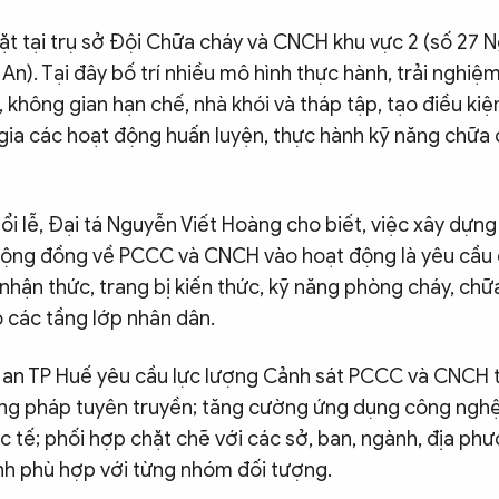
ặt tại trụ sở Đội Chữa cháy và CNCH khu vực 2 (số 27 N
n). Tại đây bố trí nhiều mô hình thực hành, trải nghiệ
 không gian hạn chế, nhà khói và tháp tập, tạo điều ki
 gia các hoạt động huấn luyện, thực hành kỹ năng chữa
uổi lễ, Đại tá Nguyễn Viết Hoàng cho biết, việc xây dựn
ộng đồng về PCCC và CNCH vào hoạt động là yêu cầu c
hận thức, trang bị kiến thức, kỹ năng phòng cháy, chữ
 các tầng lớp nhân dân.
an TP Huế yêu cầu lực lượng Cảnh sát PCCC và CNCH t
ng pháp tuyên truyền; tăng cường ứng dụng công nghệ
c tế; phối hợp chặt chẽ với các sở, ban, ngành, địa ph
nh phù hợp với từng nhóm đối tượng.