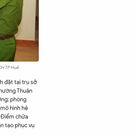
CH TP Huế.
 đặt tại trụ sở
phường Thuận
ường; phòng
 mô hình hệ
, Điểm chữa
ân tạo phục vụ