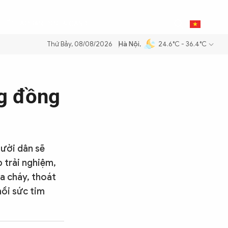
0
THỂ THAO
BẠN ĐỌC & CAND
VI
Thứ Bảy, 08/08/2026
Hà Nội
,
24.6°C - 36.4°C
ng dầu để đảm bảo an ninh năng lượng quốc gia
Thực hiện Nghị quyết
g đồng
ười dân sẽ
p trải nghiệm,
a cháy, thoát
hồi sức tim