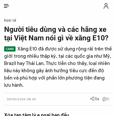
VI
VI
EN
Kinh tế
THỜI SỰ
Người tiêu dùng và các hãng xe
tại Việt Nam nói gì về xăng E10?
CHỐNG DIỄN BIẾN HÒA BÌNH
Xăng E10 đã được sử dụng rộng rãi trên thế
giới trong nhiều thập kỷ, tại các quốc gia như Mỹ,
CÔNG AN TRONG LÒNG DÂN
Brazil hay Thái Lan. Thực tiễn cho thấy, loại nhiên
liệu này không gây ảnh hưởng tiêu cực đến độ
XÃ HỘI
bền và phù hợp với phần lớn phương tiện đang
lưu hành.
PHÁP LUẬT
0
30/05/2026 08:45
CÔNG NGHỆ
Xóa tan tâm lý e ngại ban đầu