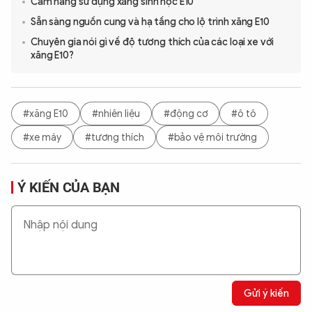
Cẩm nang sử dụng xăng sinh học E10
Sẵn sàng nguồn cung và hạ tầng cho lộ trình xăng E10
Chuyên gia nói gì về độ tương thích của các loại xe với
xăng E10?
#xăng E10
#nhiên liệu
#động cơ
#ô tô
#xe máy
#tương thích
#bảo vệ môi trường
Ý KIẾN CỦA BẠN
Gửi ý kiến