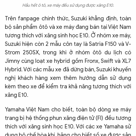
Hầu hết ô tô, xe máy đều sử dụng được xăng E10.
Trên fanpage chính thức, Suzuki khẳng định, toàn
bộ sản phẩm ôtô và xe máy đang bán tại Việt Nam
tương thích với xăng sinh học E10. Ở nhóm xe máy,
Suzuki hiện còn 2 mẫu côn tay là Satria F150 và V-
Strom 250SX, trong khi ở nhóm ôtô du lịch có
Jimny cùng loạt xe hybrid gồm Fronx, Swift và XL7
Hybrid. Với các mẫu xe đã dừng bán, Suzuki khuyến
nghị khách hàng xem thêm hướng dẫn sử dụng
kèm theo xe để kiểm tra khả năng tương thích với
xăng E10.
Yamaha Việt Nam cho biết, toàn bộ dòng xe máy
trang bị hệ thống phun xăng điện tử (FI) đều tương
thích với xăng sinh học E10. Với các xe Yamaha sử
dụng bộ chế hòa khí, hãng cho biết số xe được sản