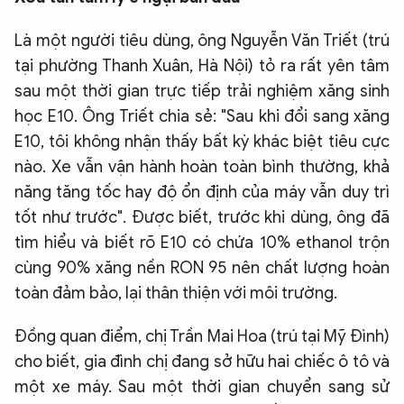
QUỐC TẾ
Là một người tiêu dùng, ông Nguyễn Văn Triết (trú
tại phường Thanh Xuân, Hà Nội) tỏ ra rất yên tâm
VĂN HÓA - THỂ THAO
sau một thời gian trực tiếp trải nghiệm xăng sinh
học E10. Ông Triết chia sẻ: "Sau khi đổi sang xăng
BẠN ĐỌC & CAND
E10, tôi không nhận thấy bất kỳ khác biệt tiêu cực
nào. Xe vẫn vận hành hoàn toàn bình thường, khả
năng tăng tốc hay độ ổn định của máy vẫn duy trì
ĐA PHƯƠNG TIỆN
tốt như trước". Được biết, trước khi dùng, ông đã
eMagazine
Podcast
tìm hiểu và biết rõ E10 có chứa 10% ethanol trộn
Video
Ảnh
cùng 90% xăng nền RON 95 nên chất lượng hoàn
toàn đảm bảo, lại thân thiện với môi trường.
Infographic
Chuyên trang
An ninh thế giới
Văn nghệ Công an
Đồng quan điểm, chị Trần Mai Hoa (trú
tại Mỹ Đình)
Chuyên đề
cho biết, gia đình chị đang sở hữu hai chiếc ô tô và
một xe máy. Sau một thời gian chuyển sang sử