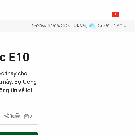
0
THỂ THAO
BẠN ĐỌC & CAND
VI
Thứ Bảy, 08/08/2026
Hà Nội
,
24.6°C - 37°C
g dầu để đảm bảo an ninh năng lượng quốc gia
Thực hiện Nghị quyết 
c E10
ốc thay cho
ệu này, Bộ Công
ng tin về lợi
0