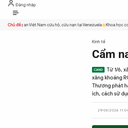
Đăng nhập
THỜI SỰ
CHỐNG DIỄN BIẾN HÒA B
VI
ền
Công an Việt Nam cứu hộ, cứu nạn tại Venezuela
Chủ đề:
Khoa học cơ bả
THỜI SỰ
Kinh tế
Cẩm na
CHỐNG DIỄN BIẾN HÒA BÌNH
Từ 1/6, 
CÔNG AN TRONG LÒNG DÂN
xăng khoáng RO
Thương phát hà
ích, cách sử d
XÃ HỘI
29/05/2026 11:0
PHÁP LUẬT