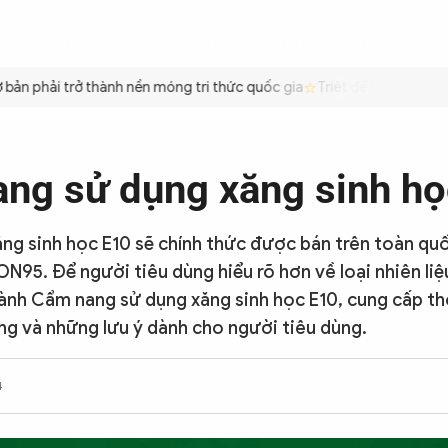
ÌNH
CÔNG AN TRONG LÒNG DÂN
XÃ HỘI
PHÁP LUẬT
QUỐC TẾ
VĂN HÓA - 
n phải trở thành nền móng tri thức quốc gia
Triệt để tiết kiệm xăn
ng sử dụng xăng sinh họ
xăng sinh học E10 sẽ chính thức được bán trên toàn qu
N95. Để người tiêu dùng hiểu rõ hơn về loại nhiên li
nh Cẩm nang sử dụng xăng sinh học E10, cung cấp thô
ụng và những lưu ý dành cho người tiêu dùng.
4