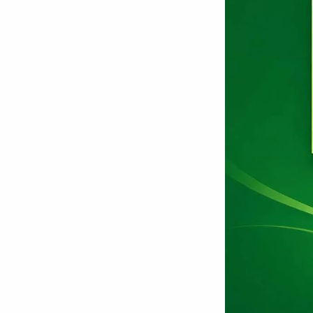
Chuyên trang
An ninh thế giới
Văn nghệ Công an
Chuyên đề