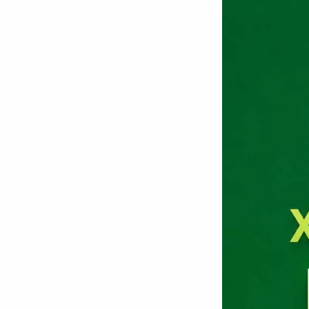
CÔNG NGHỆ
QUỐC TẾ
VĂN HÓA - THỂ THAO
BẠN ĐỌC & CAND
ĐA PHƯƠNG TIỆN
eMagazine
Podcast
Video
Ảnh
Infographic