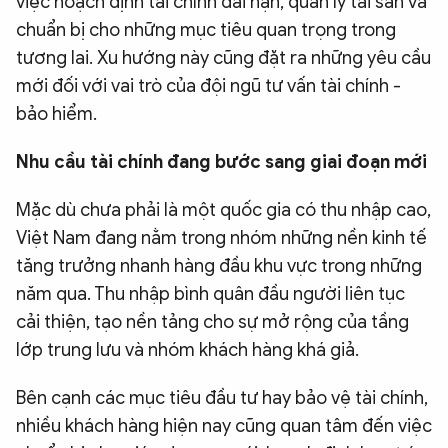
việc hoạch định tài chính dài hạn, quản lý tài sản và
QUỐC TẾ
chuẩn bị cho những mục tiêu quan trọng trong
tương lai. Xu hướng này cũng đặt ra những yêu cầu
mới đối với vai trò của đội ngũ tư vấn tài chính -
VĂN HÓA - THỂ THAO
bảo hiểm.
BẠN ĐỌC & CAND
Nhu cầu tài chính đang bước sang giai đoạn mới
Mặc dù chưa phải là một quốc gia có thu nhập cao,
ĐA PHƯƠNG TIỆN
Việt Nam đang nằm trong nhóm những nền kinh tế
eMagazine
Podcast
tăng trưởng nhanh hàng đầu khu vực trong những
Video
Ảnh
năm qua. Thu nhập bình quân đầu người liên tục
cải thiện, tạo nền tảng cho sự mở rộng của tầng
Infographic
lớp trung lưu và nhóm khách hàng khá giả.
Chuyên trang
An ninh thế giới
Văn nghệ Công an
Chuyên đề
Bên cạnh các mục tiêu đầu tư hay bảo vệ tài chính,
nhiều khách hàng hiện nay cũng quan tâm đến việc