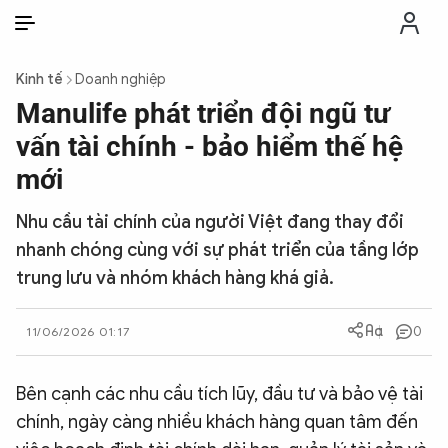
VI
VI
EN
Kinh tế
Doanh nghiệp
THỜI SỰ
Manulife phát triển đội ngũ tư
vấn tài chính - bảo hiểm thế hệ
CHỐNG DIỄN BIẾN HÒA BÌNH
mới
Nhu cầu tài chính của người Việt đang thay đổi
CÔNG AN TRONG LÒNG DÂN
nhanh chóng cùng với sự phát triển của tầng lớp
trung lưu và nhóm khách hàng khá giả.
XÃ HỘI
0
11/06/2026 01:17
PHÁP LUẬT
Bên cạnh các nhu cầu tích lũy, đầu tư và bảo vệ tài
CÔNG NGHỆ
chính, ngày càng nhiều khách hàng quan tâm đến