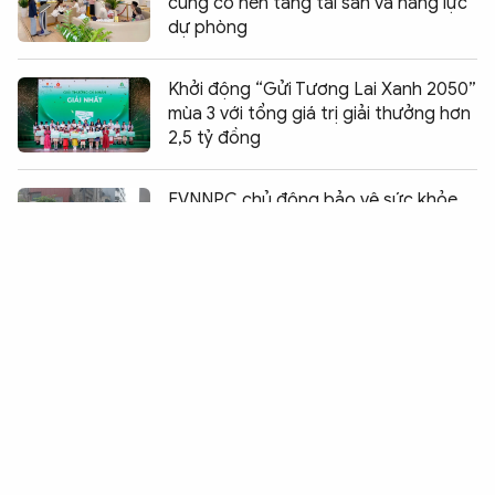
củng cố nền tảng tài sản và năng lực
dự phòng
Khởi động “Gửi Tương Lai Xanh 2050”
mùa 3 với tổng giá trị giải thưởng hơn
2,5 tỷ đồng
Chia sẻ:
0
EVNNPC chủ động bảo vệ sức khỏe
người lao động trong mùa mưa bão
MobiFone đồng hành kiến tạo hạ
tầng văn hóa số Quốc gia
Từ bản lĩnh người thợ Hotline đến tầm
nhìn quản trị của EVNNPC