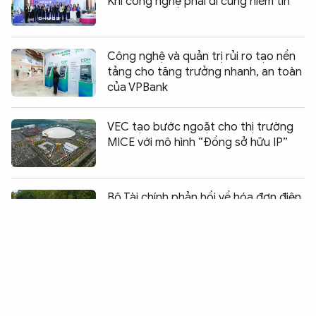
Khi công nghệ phải đi cùng niềm tin
Công nghệ và quản trị rủi ro tạo nền
tảng cho tăng trưởng nhanh, an toàn
của VPBank
VEC tạo bước ngoặt cho thị trường
MICE với mô hình “Đồng sở hữu IP”
Chia sẻ:
0
Bộ Tài chính phản hồi về hóa đơn điện
tử cho taxi
Masterise Homes đồng hành cùng
khách hàng với giải pháp tài chính ưu
việt