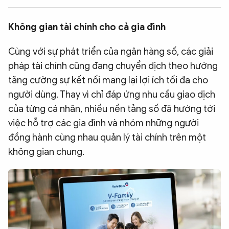
QUỐC TẾ
Không gian tài chính cho cả gia đình
VĂN HÓA - THỂ THAO
Cùng với sự phát triển của ngân hàng số, các giải
pháp tài chính cũng đang chuyển dịch theo hướng
BẠN ĐỌC & CAND
tăng cường sự kết nối mang lại lợi ích tối đa cho
người dùng. Thay vì chỉ đáp ứng nhu cầu giao dịch
của từng cá nhân, nhiều nền tảng số đã hướng tới
ĐA PHƯƠNG TIỆN
việc hỗ trợ các gia đình và nhóm những người
eMagazine
Podcast
đồng hành cùng nhau quản lý tài chính trên một
Video
Ảnh
không gian chung.
Infographic
Chuyên trang
An ninh thế giới
Văn nghệ Công an
Chuyên đề