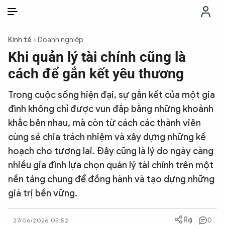
VI
VI
EN
Kinh tế
Doanh nghiệp
THỜI SỰ
Khi quản lý tài chính cũng là
cách để gắn kết yêu thương
CHỐNG DIỄN BIẾN HÒA BÌNH
Trong cuộc sống hiện đại, sự gắn kết của một gia
đình không chỉ được vun đắp bằng những khoảnh
CÔNG AN TRONG LÒNG DÂN
khắc bên nhau, mà còn từ cách các thành viên
cùng sẻ chia trách nhiệm và xây dựng những kế
XÃ HỘI
hoạch cho tương lai. Đây cũng là lý do ngày càng
nhiều gia đình lựa chọn quản lý tài chính trên một
PHÁP LUẬT
nền tảng chung để đồng hành và tạo dựng những
giá trị bền vững.
CÔNG NGHỆ
0
27/06/2026 05:52