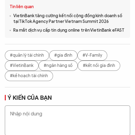
Tin liên quan
VietinBank tăng cường kết nối cộng đồng kinh doanh số
tại TikTok Agency Partner Vietnam Summit 2026
Ra mắt dịch vụ cấp tín dụng online trên VietinBank eFAST
#quản lý tài chính
#gia đình
#V-Family
#VietinBank
#ngân hàng số
#kết nối gia đình
#kế hoạch tài chính
Ý KIẾN CỦA BẠN