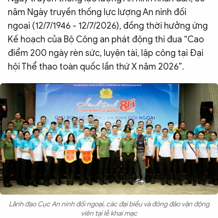
năm Ngày truyền thống lực lượng An ninh đối
QUỐC TẾ
ngoại (12/7/1946 - 12/7/2026), đồng thời hưởng ứng
Kế hoạch của Bộ Công an phát động thi đua “Cao
VĂN HÓA - THỂ THAO
điểm 200 ngày rèn sức, luyện tài, lập công tại Đại
hội Thể thao toàn quốc lần thứ X năm 2026”.
BẠN ĐỌC & CAND
ĐA PHƯƠNG TIỆN
eMagazine
Podcast
Video
Ảnh
Infographic
Chuyên trang
An ninh thế giới
Văn nghệ Công an
Chuyên đề
Lãnh đạo Cục An ninh đối ngoại, các đại biểu và đông đảo vận động
viên tại lễ khai mạc