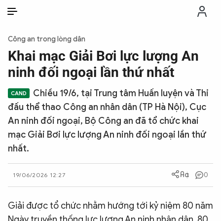
VI
VI
EN
Công an trong lòng dân
THỜI SỰ
Khai mạc Giải Bơi lực lượng An
ninh đối ngoại lần thứ nhất
CHỐNG DIỄN BIẾN HÒA BÌNH
Chiều 19/6, tại Trung tâm Huấn luyện và Thi
đấu thể thao Công an nhân dân (TP Hà Nội), Cục
CÔNG AN TRONG LÒNG DÂN
An ninh đối ngoại, Bộ Công an đã tổ chức khai
mạc Giải Bơi lực lượng An ninh đối ngoại lần thứ
XÃ HỘI
nhất.
PHÁP LUẬT
0
19/06/2026 12:27
CÔNG NGHỆ
Giải được tổ chức nhằm hướng tới kỷ niệm 80 năm
Ngày truyền thống lực lượng An ninh nhân dân, 80