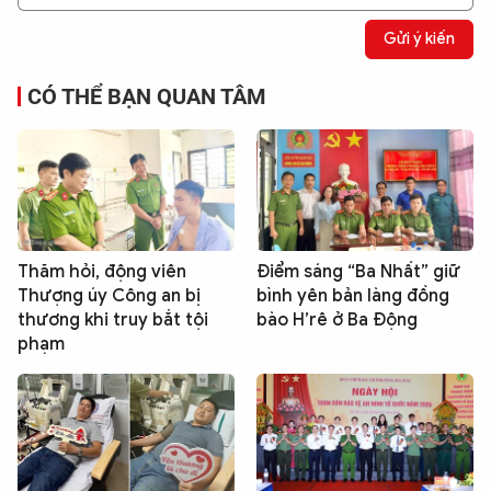
Gửi ý kiến
CÓ THỂ BẠN QUAN TÂM
Thăm hỏi, động viên
Điểm sáng “Ba Nhất” giữ
Thượng úy Công an bị
bình yên bản làng đồng
thương khi truy bắt tội
bào H’rê ở Ba Động
phạm