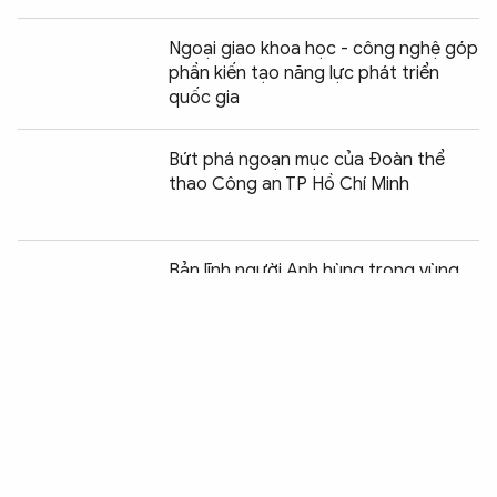
Ngoại giao khoa học - công nghệ góp
phần kiến tạo năng lực phát triển
quốc gia
Bứt phá ngoạn mục của Đoàn thể
thao Công an TP Hồ Chí Minh
Chia sẻ:
0
Bản lĩnh người Anh hùng trong vùng
địch
Dấu ấn “Gần dân nhất” trong ngày
hội hiến máu của Học viện CSND
Hệ sinh thái Kiosk đa tiện ích - đưa