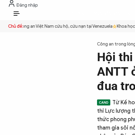
Đăng nhập
THỜI SỰ
CHỐNG DIỄN BIẾN HÒA B
VI
uyền
Chủ đề:
Công an Việt Nam cứu hộ, cứu nạn tại Venezuela
Khoa học cơ 
THỜI SỰ
Công an trong lòn
Hội th
CHỐNG DIỄN BIẾN HÒA BÌNH
ANTT ở 
CÔNG AN TRONG LÒNG DÂN
đua tr
XÃ HỘI
Từ Kế ho
thi Lực lượng t
thức phong phú
PHÁP LUẬT
tham gia sôi nổ