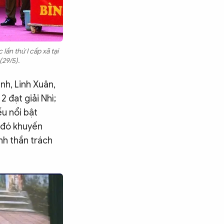
lần thứ I cấp xã tại
(29/5).
nh, Linh Xuân,
 đạt giải Nhì;
ếu nổi bật
a đó khuyến
inh thần trách