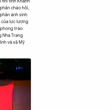
 nhi tỉnh Khánh
 phần chào hỏi,
 phản ánh sinh
 của lực lượng
g phong trào
ng Nha Trang
Ninh và xã Mỹ
Tìm kiếm