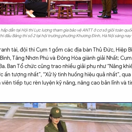
hấp dẫn tại Hội thi Lực lượng tham gia bảo vệ ANTT ở cơ sở giỏi toàn quốc 
hi đấu Bảng thi số 2 tại hội trường phường Khương Đình, Hà Nội sáng nay 
anh tài, đội thi Cụm 1 gồm các địa bàn Thủ Đức, Hiệp Bì
Bình, Tăng Nhơn Phú và Đông Hòa giành giải Nhất; Cụm 2
Ba. Ban Tổ chức cũng trao nhiều giải phụ như “Năng khi
ức ấn tượng nhất”, “Xử lý tình huống hiệu quả nhất”, qu
 viên tiếp tục rèn luyện kỹ năng, nâng cao bản lĩnh và t