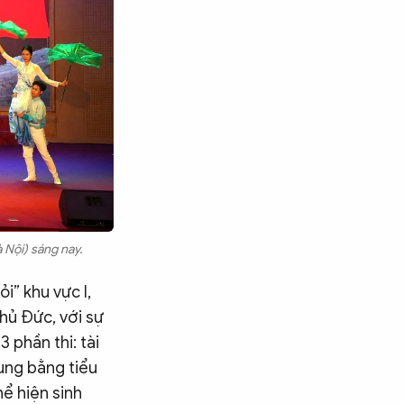
 Nội) sáng nay.
i” khu vực I,
hủ Đức, với sự
 phần thi: tài
dung bằng tiểu
hể hiện sinh