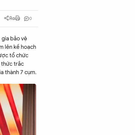
0
 gia bảo vệ
ớm lên kế hoạch
được tổ chức
 thức trắc
ia thành 7 cụm.