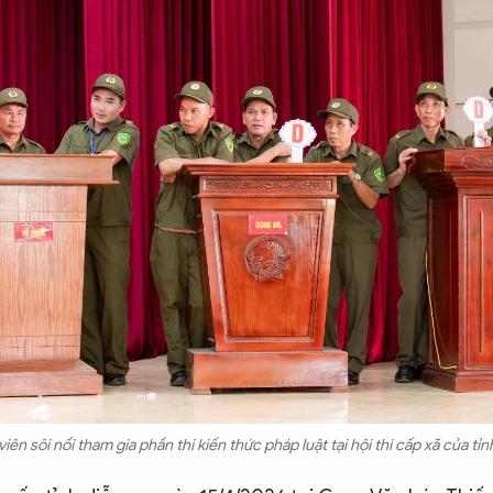
iên sôi nổi tham gia phần thi kiến thức pháp luật tại hội thi cấp xã của tỉ