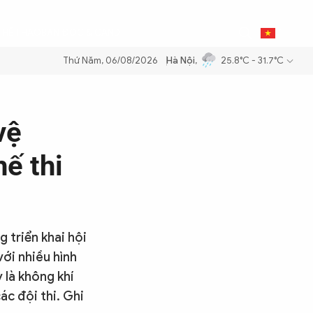
0
THỂ THAO
BẠN ĐỌC & CAND
VI
Thứ Năm, 06/08/2026
Hà Nội
,
25.8°C - 31.7°C
ăng dầu để đảm bảo an ninh năng lượng quốc gia
Thực hiện Nghị quyế
vệ
hế thi
 triển khai hội
với nhiều hình
 là không khí
ác đội thi. Ghi