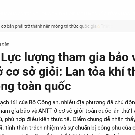
ÌNH
CÔNG AN TRONG LÒNG DÂN
XÃ HỘI
PHÁP LUẬT
QUỐC TẾ
VĂN HÓA - 
bản phải trở thành nền móng tri thức quốc gia
Triệt để tiết kiệm x
g dân
i Lực lượng tham gia bảo 
cơ sở giỏi: Lan tỏa khí t
ong toàn quốc
ạch 161 của Bộ Công an, nhiều địa phương đã chủ động
ham gia bảo vệ ANTT ở cơ sở giỏi toàn quốc lần thứ I 
, phù hợp điều kiện thực tế. Điểm chung dễ nhận thấy
i, tinh thần trách nhiệm và sự chuẩn bị công phu của c