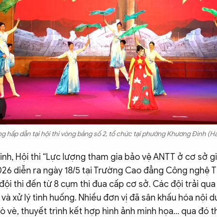
ăng hấp dẫn tại hội thi vòng bảng số 2, tổ chức tại phường Khương Đình (Hà
inh, Hội thi “Lực lượng tham gia bảo vệ ANTT ở cơ sở giỏ
2026 diễn ra ngày 18/5 tại Trường Cao đẳng Công nghệ T
ội thi đến từ 8 cụm thi đua cấp cơ sở. Các đội trải qua 3
 và xử lý tình huống. Nhiều đơn vị đã sân khấu hóa nội 
ò vè, thuyết trình kết hợp hình ảnh minh họa... qua đó t