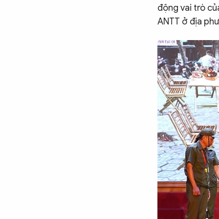
động vai trò c
ANTT ở địa ph