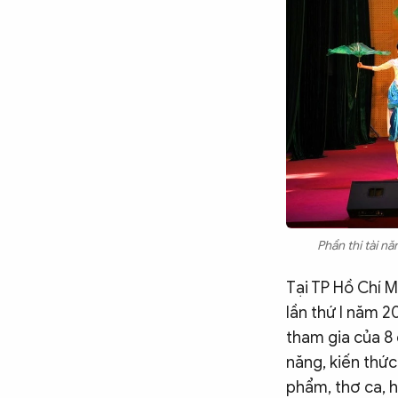
Phần thi tài n
Tại TP Hồ Chí M
lần thứ I năm 
tham gia của 8 đ
năng, kiến thức
phẩm, thơ ca, h