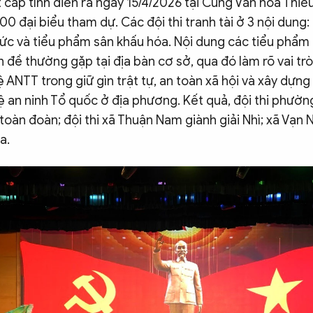
cấp tỉnh diễn ra ngày 15/4/2026 tại Cung Văn hóa Thiếu
00 đại biểu tham dự. Các đội thi tranh tài ở 3 nội dung:
hức và tiểu phẩm sân khấu hóa. Nội dung các tiểu phẩm
đề thường gặp tại địa bàn cơ sở, qua đó làm rõ vai trò
 ANTT trong giữ gìn trật tự, an toàn xã hội và xây dựn
ệ an ninh Tổ quốc ở địa phương. Kết quả, đội thi phườ
 toàn đoàn; đội thi xã Thuận Nam giành giải Nhì; xã Vạn 
a.