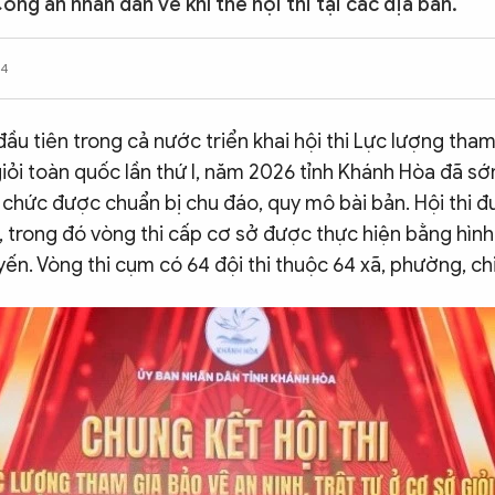
ng an nhân dân về khí thế hội thi tại các địa bàn.
04
ầu tiên trong cả nước triển khai hội thi Lực lượng tham
iỏi toàn quốc lần thứ I, năm 2026 tỉnh Khánh Hòa đã s
 chức được chuẩn bị chu đáo, quy mô bài bản. Hội thi 
 trong đó vòng thi cấp cơ sở được thực hiện bằng hình
ến. Vòng thi cụm có 64 đội thi thuộc 64 xã, phường, ch