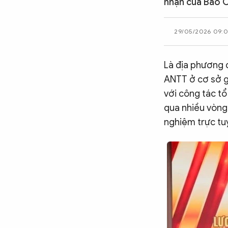
nhận của Báo Cô
CÔNG NGHỆ
29/05/2026 09:
QUỐC TẾ
Là địa phương đ
ANTT ở cơ sở g
VĂN HÓA - THỂ THAO
với công tác tổ
qua nhiều vòng,
nghiệm trực tuy
BẠN ĐỌC & CAND
ĐA PHƯƠNG TIỆN
eMagazine
Podcast
Video
Ảnh
Infographic