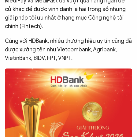
MediPay và MediFast đã vượt qua hàng ngàn đề
QUỐC TẾ
cử khác để được vinh danh là hai trong số những
giải pháp tối ưu nhất ở hạng mục Công nghệ tài
chính (Fintech).
VĂN HÓA - THỂ THAO
Cùng với HDBank, nhiều thương hiệu uy tín cũng đã
BẠN ĐỌC & CAND
được xướng tên như Vietcombank, Agribank,
VietinBank, BIDV, FPT, VNPT.
ĐA PHƯƠNG TIỆN
eMagazine
Podcast
Video
Ảnh
Infographic
Chuyên trang
An ninh thế giới
Văn nghệ Công an
Chuyên đề