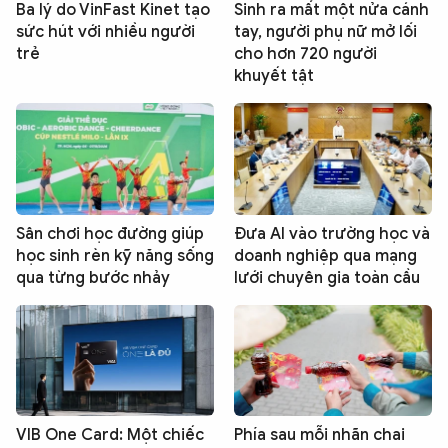
Ba lý do VinFast Kinet tạo
Sinh ra mất một nửa cánh
sức hút với nhiều người
tay, người phụ nữ mở lối
trẻ
cho hơn 720 người
khuyết tật
Sân chơi học đường giúp
Đưa AI vào trường học và
học sinh rèn kỹ năng sống
doanh nghiệp qua mạng
qua từng bước nhảy
lưới chuyên gia toàn cầu
VIB One Card: Một chiếc
Phía sau mỗi nhãn chai