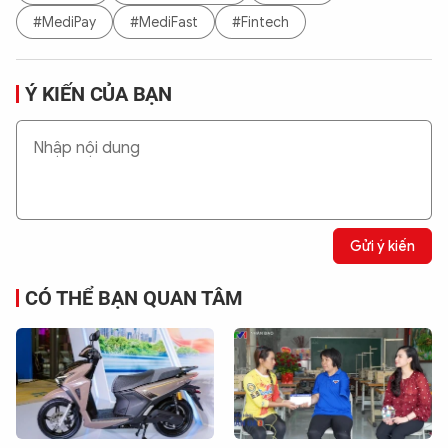
#MediPay
#MediFast
#Fintech
Ý KIẾN CỦA BẠN
Gửi ý kiến
CÓ THỂ BẠN QUAN TÂM