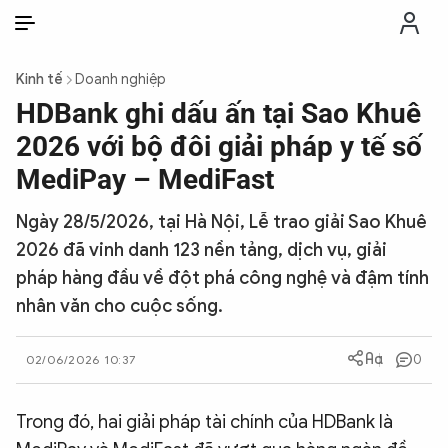
VI
VI
EN
Kinh tế
Doanh nghiệp
THỜI SỰ
HDBank ghi dấu ấn tại Sao Khuê
2026 với bộ đôi giải pháp y tế số
CHỐNG DIỄN BIẾN HÒA BÌNH
MediPay – MediFast
Ngày 28/5/2026, tại Hà Nội, Lễ trao giải Sao Khuê
CÔNG AN TRONG LÒNG DÂN
2026 đã vinh danh 123 nền tảng, dịch vụ, giải
pháp hàng đầu về đột phá công nghệ và đậm tính
XÃ HỘI
nhân văn cho cuộc sống.
PHÁP LUẬT
0
02/06/2026 10:37
CÔNG NGHỆ
Trong đó, hai giải pháp tài chính của HDBank là