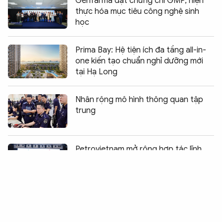
Genfarma đạt chứng chỉ GMP, hiện
thực hóa mục tiêu công nghệ sinh
học
Prima Bay: Hệ tiện ích đa tầng all-in-
one kiến tạo chuẩn nghỉ dưỡng mới
tại Hạ Long
Nhân rộng mô hình thông quan tập
trung
Chia sẻ:
0
Petrovietnam mở rộng hợp tác lĩnh
vực công nghiệp- năng lượng với Hà
Tĩnh
Thương mại điện tử thúc đẩy tăng
trưởng hai con số