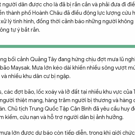
t người dân được cho là đã bị rắn cắn và phải đưa đi điều
ền thành phố Hoành Châu đã điều động lực lượng cứu h
xử lý tình hình, đồng thời cảnh báo những người không 
ng tự ý bắt rắn.
rong bối cảnh Quảng Tây đang hứng chịu đợt mưa lũ ng
bão Maysak. Mưa lớn kéo dài khiến nhiều sông vượt m
và nhiều khu dân cư bị ngập.
 các đợt bão, lốc xoáy và lở đất tại nhiều khu vực của
7 người thiệt mạng, hàng trăm người bị thương và hàng 
tán. Chủ tịch Trung Quốc Tập Cận Bình đã yêu cầu huy đ
m kiếm, cứu nạn và hỗ trợ người dân bị ảnh hưởng.
 mưa lớn được dự báo còn tiếp diễn, trong khi giới chứ