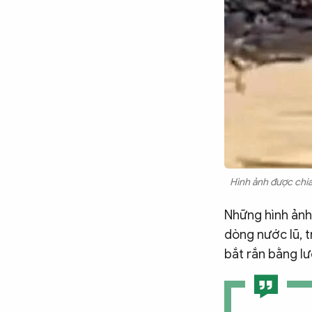
Chuyên trang
An ninh thế giới
Văn nghệ Công an
Chuyên đề
Hình ảnh được chia
Những hình ảnh 
dòng nước lũ, t
bắt rắn bằng lư