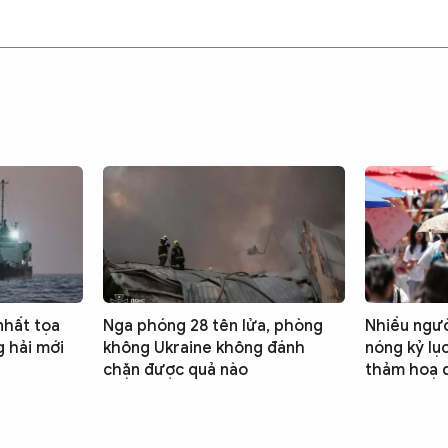
nhất tọa
Nga phóng 28 tên lửa, phòng
Nhiều ngườ
 hải mới
không Ukraine không đánh
nóng kỷ lụ
chặn được quả nào
thảm hoạ 