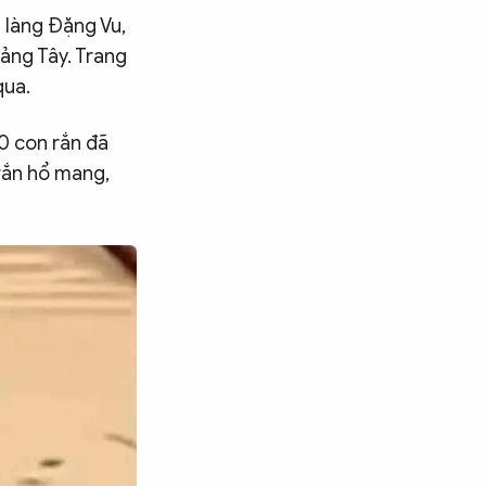
ở làng Đặng Vu,
uảng Tây. Trang
qua.
0 con rắn đã
rắn hổ mang,