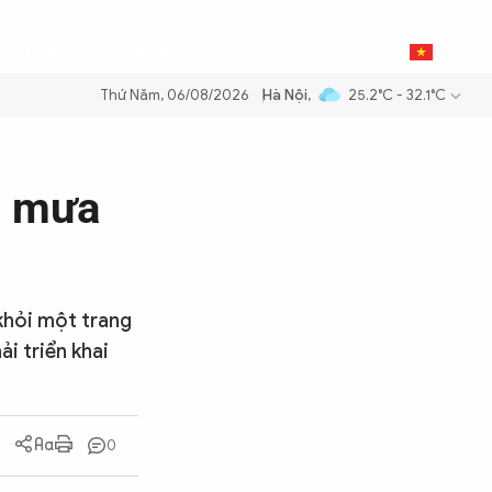
0
THỂ THAO
BẠN ĐỌC & CAND
VI
Thứ Năm, 06/08/2026
Hà Nội
,
25.2°C - 32.1°C
ăng dầu để đảm bảo an ninh năng lượng quốc gia
Thực hiện Nghị quyế
ì mưa
khỏi một trang
i triển khai
0