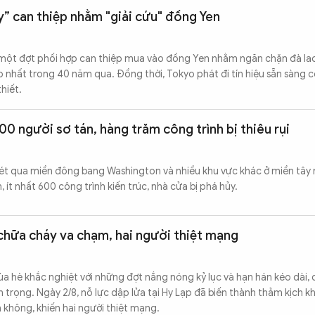
y” can thiệp nhằm "giải cứu" đồng Yen
một đợt phối hợp can thiệp mua vào đồng Yen nhằm ngăn chặn đà la
 nhất trong 40 năm qua. Đồng thời, Tokyo phát đi tín hiệu sẵn sàng 
hiết.
0 người sơ tán, hàng trăm công trình bị thiêu rụi
ét qua miền đông bang Washington và nhiều khu vực khác ở miền tây
 ít nhất 600 công trình kiến trúc, nhà cửa bị phá hủy.
 chữa cháy va chạm, hai người thiệt mạng
 hè khắc nghiệt với những đợt nắng nóng kỷ lục và hạn hán kéo dài,
trọng. Ngày 2/8, nỗ lực dập lửa tại Hy Lạp đã biến thành thảm kịch khi
không, khiến hai người thiệt mạng.