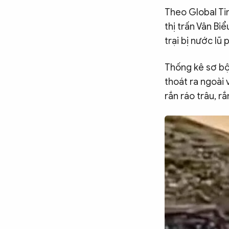
Theo Global Tim
CÔNG NGHỆ
thị trấn Vân Bi
trại bị nước l
QUỐC TẾ
Thống kê sơ bộ
thoát ra ngoài
VĂN HÓA - THỂ THAO
rắn ráo trâu, r
BẠN ĐỌC & CAND
ĐA PHƯƠNG TIỆN
eMagazine
Podcast
Video
Ảnh
Infographic