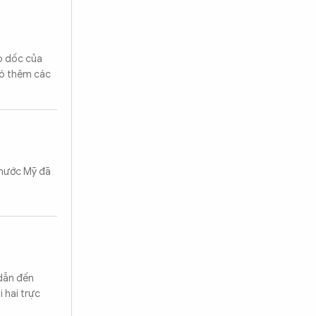
o dốc của
có thêm các
 nước Mỹ đã
 dẫn đến
 hai trực