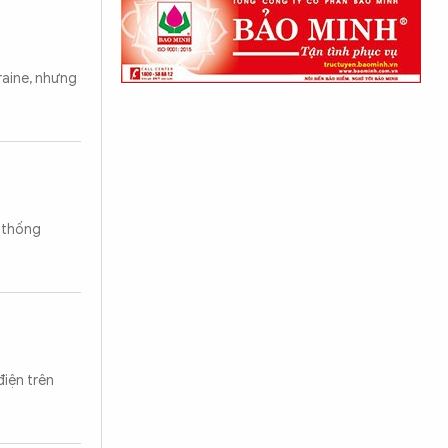
raine, nhưng
g thống
điện trên