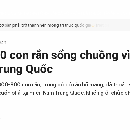
ÌNH
CÔNG AN TRONG LÒNG DÂN
XÃ HỘI
PHÁP LUẬT
QUỐC TẾ
VĂN HÓA - 
 bản phải trở thành nền móng tri thức quốc gia
Triệt để tiết kiệm x
 24h
0 con rắn sổng chuồng v
 Trung Quốc
00-900 con rắn, trong đó có rắn hổ mang, đã thoát 
 cuốn phá tại miền Nam Trung Quốc, khiến giới chức phả
2