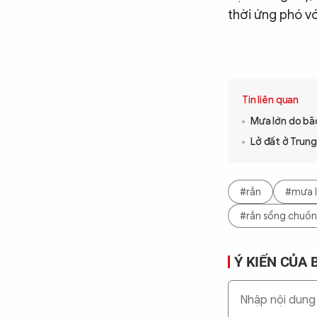
thời ứng phó với
Tin liên quan
Mưa lớn do bã
Lở đất ở Trung
#rắn
#mưa 
#rắn sổng chuồ
Ý KIẾN CỦA 