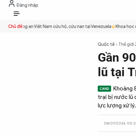
Đăng nhập
THỜI SỰ
CHỐNG DIỄN BIẾN HÒA B
VI
uyền
Chủ đề:
Công an Việt Nam cứu hộ, cứu nạn tại Venezuela
Khoa học cơ
THỜI SỰ
Quốc tế
Thế giới
Gần 90
CHỐNG DIỄN BIẾN HÒA BÌNH
lũ tại
CÔNG AN TRONG LÒNG DÂN
Khoảng 8
trại bị nước lũ
XÃ HỘI
lực lượng xử lý.
08/07/2026 00:3
PHÁP LUẬT