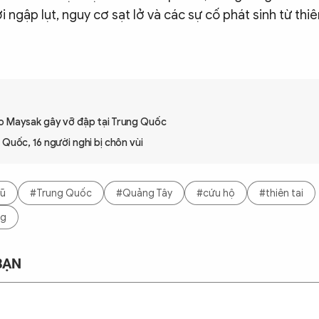
 ngập lụt, nguy cơ sạt lở và các sự cố phát sinh từ thiên
o Maysak gây vỡ đập tại Trung Quốc
 Quốc, 16 người nghi bị chôn vùi
lũ
#Trung Quốc
#Quảng Tây
#cứu hộ
#thiên tai
ng
BẠN