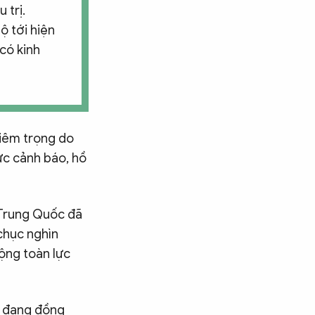
 trị.
ộ tới hiện
có kinh
hiêm trọng do
ức cảnh báo, hồ
 Trung Quốc đã
chục nghìn
ộng toàn lực
c đang đồng