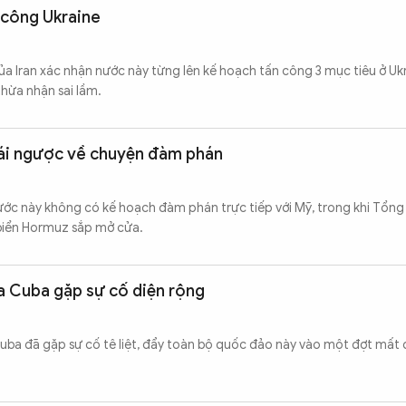
n công Ukraine
a Iran xác nhận nước này từng lên kế hoạch tấn công 3 mục tiêu ở Uk
thừa nhận sai lầm.
trái ngược về chuyện đàm phán
 nước này không có kế hoạch đàm phán trực tiếp với Mỹ, trong khi Tổn
biển Hormuz sắp mở cửa.
a Cuba gặp sự cố diện rộng
uba đã gặp sự cố tê liệt, đẩy toàn bộ quốc đảo này vào một đợt mất 