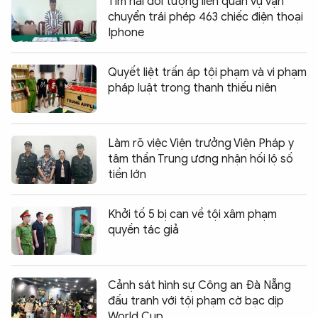
Tìm hai đối tượng liên quan vụ vận
chuyển trái phép 463 chiếc điện thoại
Iphone
Quyết liệt trấn áp tội phạm và vi phạm
pháp luật trong thanh thiếu niên
Làm rõ việc Viện trưởng Viện Pháp y
tâm thần Trung ương nhận hối lộ số
tiền lớn
Khởi tố 5 bị can về tội xâm phạm
quyền tác giả
Cảnh sát hình sự Công an Đà Nẵng
đấu tranh với tội phạm cờ bạc dịp
World Cup