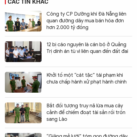
CÁC TIN KHÁC
Công ty CP Dưỡng khí Đà Nẵng liên
quan đường dây mua bán hóa đơn
hơn 2.000 tỷ đồng
12 bị cáo nguyên là cán bộ ở Quảng
Trị dính án tù vì liên quan đến đất đai
Khởi tố một “cát tặc” tái phạm khi
chưa chấp hành xử phạt hành chính
Bắt đối tượng truy nã lừa mua cây
cảnh để chiếm đoạt tài sản rồi trốn
sang Lào
“Giăng mẻ lưới” tóm gọn đường dây