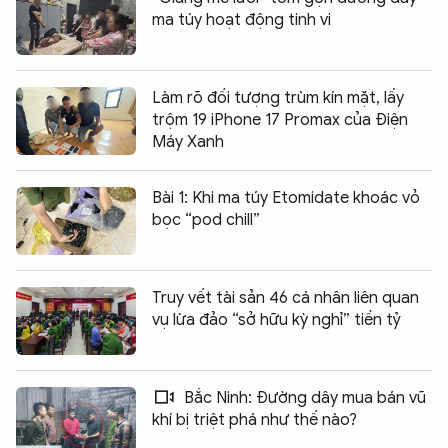
ma túy hoạt động tinh vi
Làm rõ đối tượng trùm kín mặt, lấy
trộm 19 iPhone 17 Promax của Điện
Máy Xanh
Bài 1: Khi ma túy Etomidate khoác vỏ
bọc “pod chill”
Truy vết tài sản 46 cá nhân liên quan
vụ lừa đảo “sở hữu kỳ nghỉ” tiền tỷ
Bắc Ninh: Đường dây mua bán vũ
khí bị triệt phá như thế nào?