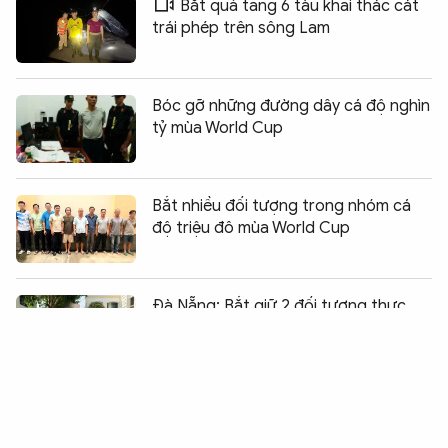
Bắt quả tang 6 tàu khai thác cát
trái phép trên sông Lam
Bóc gỡ những đường dây cá độ nghìn
tỷ mùa World Cup
Bắt nhiều đối tượng trong nhóm cá
độ triệu đô mùa World Cup
Chia sẻ:
0
Đà Nẵng: Bắt giữ 2 đối tượng thực
hiện hàng loạt vụ trộm tài sản trên ô
tô
Bắt các đối tượng tàng trữ 7 kg ma
túy