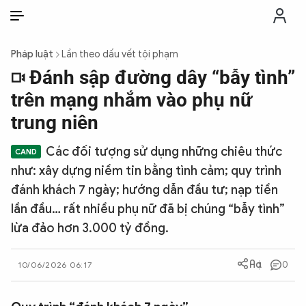
VI
VI
EN
Pháp luật
Lần theo dấu vết tội phạm
THỜI SỰ
Đánh sập đường dây “bẫy tình”
trên mạng nhắm vào phụ nữ
CHỐNG DIỄN BIẾN HÒA BÌNH
trung niên
Các đối tượng sử dụng những chiêu thức
CÔNG AN TRONG LÒNG DÂN
như: xây dựng niềm tin bằng tình cảm; quy trình
đánh khách 7 ngày; hướng dẫn đầu tư; nạp tiền
XÃ HỘI
lần đầu… rất nhiều phụ nữ đã bị chúng “bẫy tình”
lừa đảo hơn 3.000 tỷ đồng.
PHÁP LUẬT
0
10/06/2026 06:17
CÔNG NGHỆ