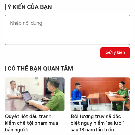
Ý KIẾN CỦA BẠN
Gửi ý kiến
CÓ THỂ BẠN QUAN TÂM
Quyết liệt đấu tranh,
Đối tượng truy nã đặc
kiềm chế tội phạm mua
biệt nguy hiểm "sa lưới"
bán người
sau 18 năm lẩn trốn