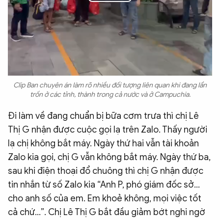
Play
Video
Clip Ban chuyên án làm rõ nhiều đối tượng liên quan khi đang lẩn
trốn ở các tỉnh, thành trong cả nước và ở Campuchia.
Đi làm về đang chuẩn bị bữa cơm trưa thì chị Lê
Thị G nhận được cuộc gọi lạ trên Zalo. Thấy người
lạ chị không bắt máy. Ngày thứ hai vẫn tài khoản
Zalo kia gọi, chị G vẫn không bắt máy. Ngày thứ ba,
sau khi điện thoại đổ chuông thì chị G nhận được
tin nhắn từ số Zalo kia “Anh P, phó giám đốc sở…
cho anh số của em. Em khoẻ không, mọi việc tốt
cả chứ…”. Chị Lê Thị G bắt đầu giảm bớt nghi ngờ