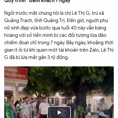
Quy trình “đánh khách 7 ngày”
QUỐC TẾ
Ngồi trước mặt chúng tôi là chị Lê Thị G, trú xã
Quảng Trạch, tỉnh Quảng Trị. Đến giờ, người phụ
VĂN HÓA - THỂ THAO
nữ xinh đẹp vừa bước qua tuổi 40 này vẫn bàng
hoàng với số tiền mình bị các đối tượng lừa đảo
BẠN ĐỌC & CAND
chiếm đoạt chỉ trong 7 ngày. Bảy ngày, khoảng thời
gian ít ỏi từ khi quen một tài khoản trên Zalo, Lê Thị
ĐA PHƯƠNG TIỆN
G đã bị lừa mất gần 3 tỷ đồng.
eMagazine
Podcast
Video
Ảnh
Infographic
Chuyên trang
An ninh thế giới
Văn nghệ Công an
Chuyên đề