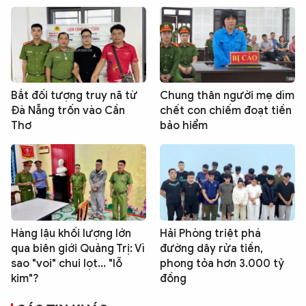
Bắt đối tượng truy nã từ
Chung thân người mẹ dìm
Đà Nẵng trốn vào Cần
chết con chiếm đoạt tiền
Thơ
bảo hiểm
Hàng lậu khối lượng lớn
Hải Phòng triệt phá
qua biên giới Quảng Trị: Vì
đường dây rửa tiền,
sao "voi" chui lọt... "lỗ
phong tỏa hơn 3.000 tỷ
kim"?
đồng